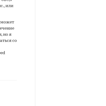
с., или
а может
течение
, но я
аться со
eed