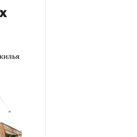
х
 жилья