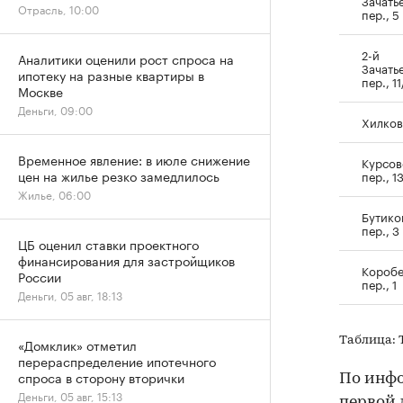
Отрасль, 10:00
пер., 5
2-й
Аналитики оценили рост спроса на
Зачать
ипотеку на разные квартиры в
пер., 11
Москве
Деньги, 09:00
Хилков 
Временное явление: в июле снижение
Курсов
цен на жилье резко замедлилось
пер., 1
Жилье, 06:00
Бутико
пер., 3
ЦБ оценил ставки проектного
финансирования для застройщиков
Короб
России
пер., 1
Деньги, 05 авг, 18:13
Таблица: 
«Домклик» отметил
перераспределение ипотечного
спроса в сторону вторички
По инфо
Деньги, 05 авг, 15:13
первой 