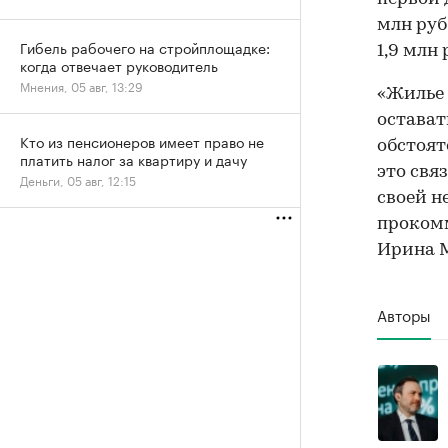
млн руб
Гибель рабочего на стройплощадке:
1,9 млн 
когда отвечает руководитель
Мнения, 05 авг, 13:29
«Жилье 
остават
Кто из пенсионеров имеет право не
обстоят
платить налог за квартиру и дачу
это свя
Деньги, 05 авг, 12:15
своей н
прокомм
Ирина М
Авторы