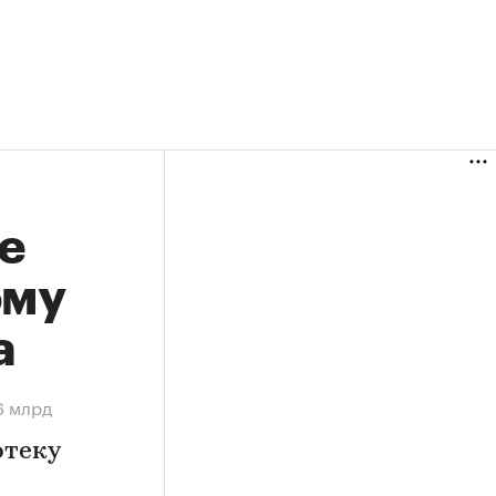
е
ому
а
6 млрд
отеку