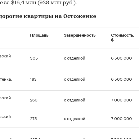
 за $16,4 млн (928 млн руб.).
дорогие квартиры на Остоженке
Площадь
Завершенность
Стоимость,
$
вский
305
с отделкой
6 500 000
тенка,
183
с отделкой
6 500 000
вский
260
с отделкой
7 000 000
00:00
/
00:00
вский
275
с отделкой
7 000 000
евский
265,4
с отделкой
7 500 000