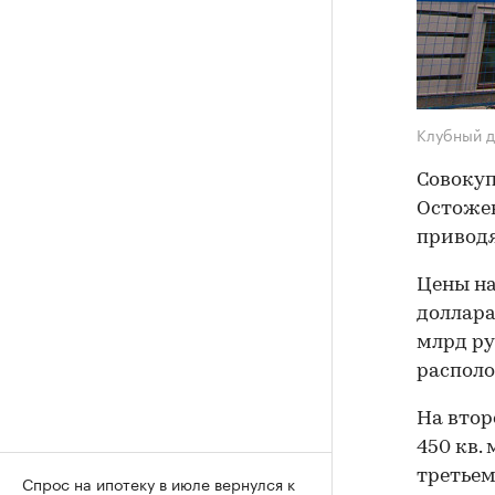
Клубный 
Совокуп
Остожен
приводя
Цены на
долларах
млрд ру
располо
На втор
450 кв. 
третьем
Спрос на ипотеку в июле вернулся к