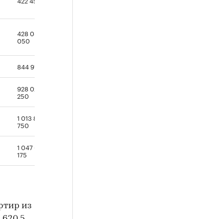
428 088
050
844 910 625
928 028
250
1 013 892
750
1 047 689
175
ртир из
 620,5