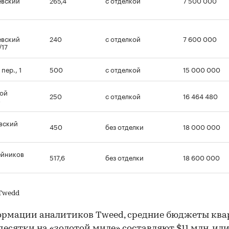
евский
240
с отделкой
7 600 000
/17
пер., 1
500
с отделкой
15 000 000
ой
250
с отделкой
16 464 480
3
вский
450
без отделки
18 000 000
ейников
517,6
без отделки
18 600 000
Twedd
рмации аналитиков Tweed, средние бюджеты ква
десятки на «золотой миле» составляют $11 млн, или