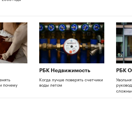
РБК Недвижимость
РБК О
енять
Когда лучше поверять счетчики
Увольня
 и почему
воды летом
руково
сложны