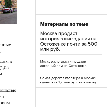
Материалы по теме
Москва продаст
исторические здания на
Остоженке почти за 500
данные
млн руб.
.
Московские власти продали
ваны в
доходный дом на Остоженке
(1,05
м,
Самая дорогая квартира в Москве
сдается за 1,7 млн рублей в месяц
лощадью
На
совом