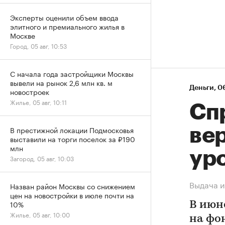
Эксперты оценили объем ввода
элитного и премиального жилья в
Москве
Город, 05 авг, 10:53
С начала года застройщики Москвы
вывели на рынок 2,6 млн кв. м
Деньги
⁠,
06
новостроек
Жилье, 05 авг, 10:11
Спр
В престижной локации Подмосковья
ве
выставили на торги поселок за ₽190
млн
ур
Загород, 05 авг, 10:03
Выдача и
Назван район Москвы со снижением
цен на новостройки в июле почти на
10%
В июн
Жилье, 05 авг, 10:00
на фо