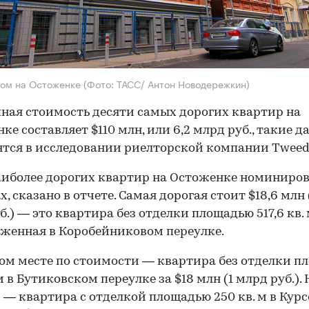
дом на Остоженке
(Фото: ТАСС/ Антон Новодережкин)
ная стоимость десяти самых дорогих квартир на
ке составляет $110 млн, или 6,2 млрд руб., такие 
тся в исследовании риелторской компании Tweed
иболее дорогих квартир на Остоженке номиниро
, сказано в отчете. Самая дорогая стоит $18,6 млн 
б.) — это квартира без отделки площадью 517,6 кв. 
женная в Коробейниковом переулке.
ом месте по стоимости — квартира без отделки п
м в Бутиковском переулке за $18 млн (1 млрд руб.). 
 — квартира с отделкой площадью 250 кв. м в Кур