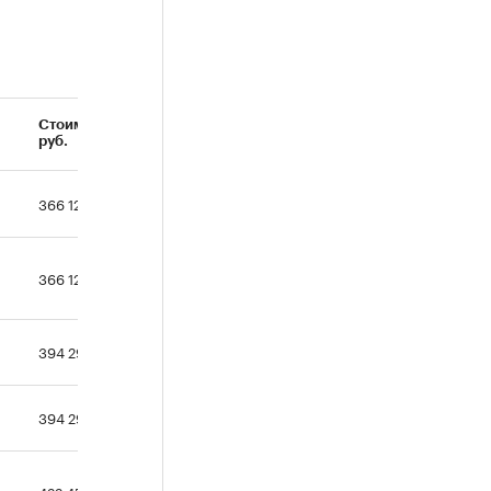
Стоимость,
руб.
366 127 937
366 127 937
394 291 625
394 291 625
422 455 312