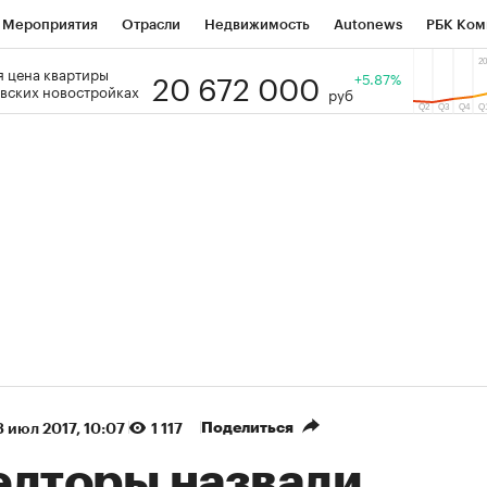
Мероприятия
Отрасли
Недвижимость
Autonews
РБК Ком
20 672 000
 цена квартиры
 РБК
РБК Образование
РБК Курсы
РБК Life
+5.87%
Тренды
Виз
вских новостройках
руб
ь
Крипто
РБК Бизнес-среда
Дискуссионный клуб
Исследо
зета
Спецпроекты СПб
Конференции СПб
Спецпроекты
кономика
Бизнес
Технологии и медиа
Финансы
Рынок на
(+87,58%)
(+30,43%)
5 450
АФК «Система» ₽12
Купить
К
 ПСБ к 29.07.27
прогноз БКС к 15.07.27
Поделиться
 июл 2017, 10:07
1 117
елторы назвали