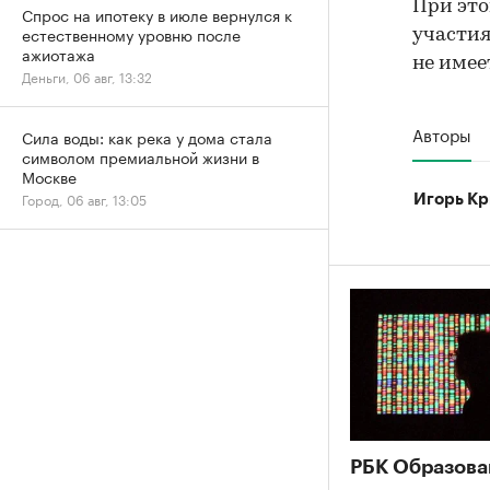
При это
Спрос на ипотеку в июле вернулся к
естественному уровню после
участия
ажиотажа
не имее
Деньги, 06 авг, 13:32
Авторы
Сила воды: как река у дома стала
символом премиальной жизни в
Москве
Город, 06 авг, 13:05
Игорь Кр
РБК Образова