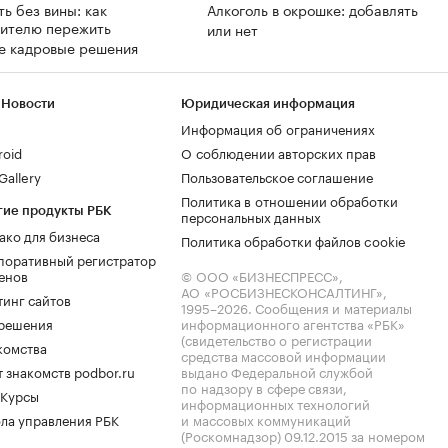
ть без вины: как
Алкоголь в окрошке: добавлять
дителю пережить
или нет
е кадровые решения
 Новости
Юридическая информация
Информация об ограничениях
roid
О соблюдении авторских прав
allery
Пользовательское соглашение
Политика в отношении обработки
гие продукты РБК
персональных данных
ако для бизнеса
Политика обработки файлов cookie
поративный регистратор
енов
© ООО «БИЗНЕСПРЕСС»,
АО «РОСБИЗНЕСКОНСАЛТИНГ»,
тинг сайтов
1995–2026
. Сообщения и материалы
.решения
информационного агентства «РБК»
(свидетельство о регистрации
комства
средства массовой информации
 знакомств podbor.ru
выдано Федеральной службой
по надзору в сфере связи,
 Курсы
информационных технологий
ла управления РБК
и массовых коммуникаций
(Роскомнадзор) 09.12.2015 за номером