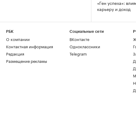
«Ген успеха»: влия
карьеру и доход
РБК
Социальные сети
Р
О компании
ВКонтакте
Ж
Контактная информация
Одноклассники
Г
Редакция
Telegram
З
Размещение рекламы
Д
Д
М
Н
Д