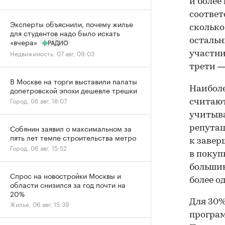
и более
соответ
Эксперты объяснили, почему жилье
сколько
для студентов надо было искать
остальн
«вчера»
РАДИО
Недвижимость, 07 авг, 09:03
участни
трети —
В Москве на торги выставили палаты
Наибол
допетровской эпохи дешевле трешки
Город, 06 авг, 18:07
считают
учитыва
Собянин заявил о максимальном за
репутац
пять лет темпе строительства метро
к завер
Город, 06 авг, 15:52
в покуп
большин
Спрос на новостройки Москвы и
более од
области снизился за год почти на
20%
Для 30%
Жилье, 06 авг, 15:39
програм