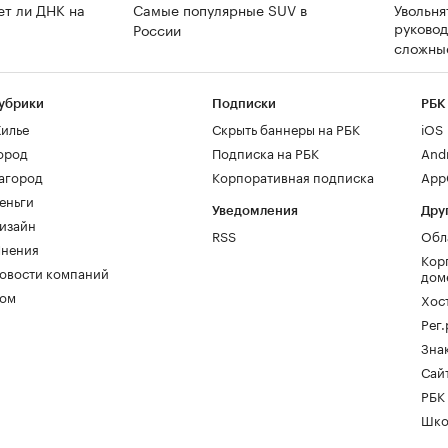
ет ли ДНК на
Самые популярные SUV в
Увольня
руково
России
сложны
убрики
Подписки
РБК
илье
Скрыть баннеры на РБК
iOS
ород
Подписка на РБК
And
агород
Корпоративная подписка
AppG
еньги
Уведомления
Дру
изайн
RSS
Обл
нения
Кор
овости компаний
дом
ом
Хос
Рег
Зна
Сайт
РБК
Шко