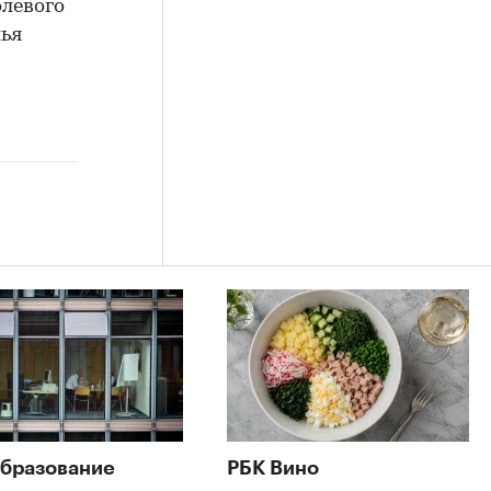
олевого
лья
бразование
РБК Вино