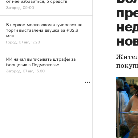
от нее избавиться, 5 средств
Загород, 09:00
пр
не
В первом московском «тучерезе» на
торги выставлена двушка за ₽32,6
млн
но
Город, 07 авг, 17:20
Жител
ИИ начал выписывать штрафы за
борщевик в Подмосковье
покуп
Загород, 07 авг, 15:30