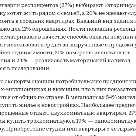
етверти респондентов (27%) выбирают «вторичку»
ку хотят жить рядом с семьей, а 20% не желают сл
онта в соседних квартирах. Внешний вид здания 
лько для 11% опрошенных. Почти половина респонд
ассматривают в качестве способа оплаты покупки 
ят использовать средства, вырученные с продажи
йся недвижимости, 31% намерены использовать
ния и 24% — реализовать материнский капитал,
ся в исследовании.
о эксперты оценили потребительские предпочтен
ах-миллионниках и выяснили, что в них показател
тся от общих по стране. В мегаполисах 54% жител
купить жилье в новостройках. Наибольшее предпо
опрошенные отдают двухкомнатным квартирам, 27
бы купить трехкомнатную, а 19% — однокомнатну
у. Приобретение студии или квартиры с четырьм