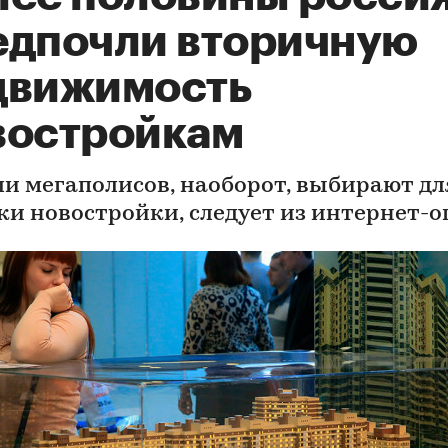
едпочли вторичную
движимость
востройкам
и мегаполисов, наоборот, выбирают дл
ки новостройки, следует из интернет-о