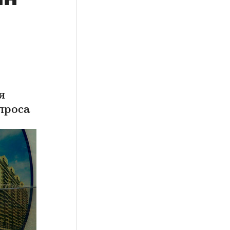
я
проса