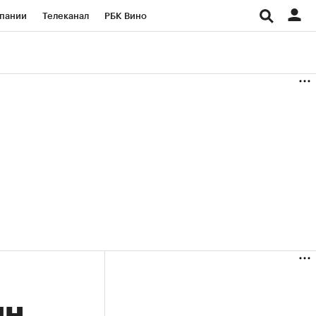
пании
Телеканал
РБК Вино
ациональные проекты
Город
аншизы
Газета
ка
Бизнес
ян