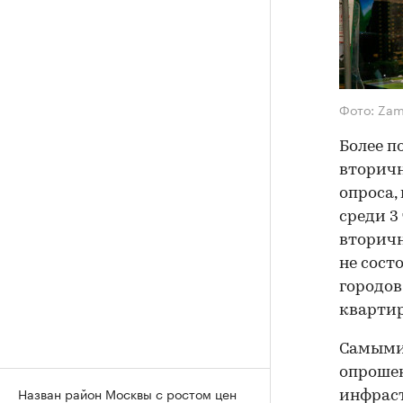
Фото: Zam
Более п
вторичн
опроса,
среди 3
вторичн
не сост
городов
квартир
Самыми
опрошен
Назван район Москвы с ростом цен
инфраст