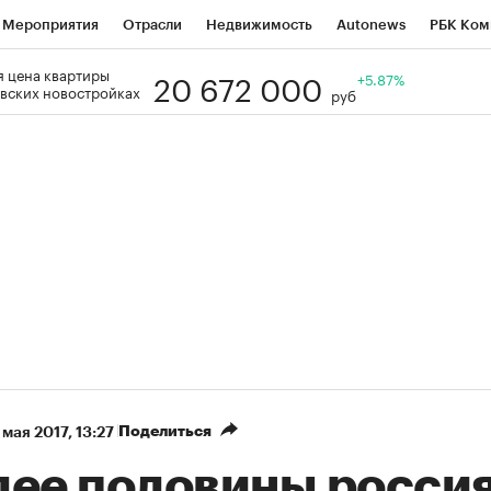
Мероприятия
Отрасли
Недвижимость
Autonews
РБК Ком
20 672 000
 цена квартиры
Образование
РБК Курсы
РБК Life
Тренды
+5.87%
Визионеры
Н
вских новостройках
руб
Дискуссионный клуб
Исследования
Кредитные рейтинги
Фр
Спецпроекты
Проверка контрагентов
Политика
Экономи
к наличной валюты
Поделиться
 мая 2017, 13:27
лее половины росси