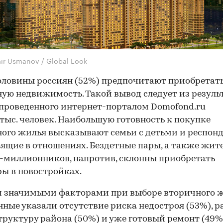
ir Usmanov / Global Look
оловины россиян (52%) предпочитают приобретат
ую недвижимость. Такой вывод следует из резуль
 проведенного интернет-порталом Domofond.ru
 тыс. человек. Наибольшую готовность к покупке
ого жилья высказывают семьи с детьми и респонд
оящие в отношениях. Бездетные пары, а также жит
-миллионников, напротив, склонны приобретать
ы в новостройках.
 значимыми факторами при выборе вторичного 
ные указали отсутствие риска недостроя (53%), 
руктуру района (50%) и уже готовый ремонт (49%