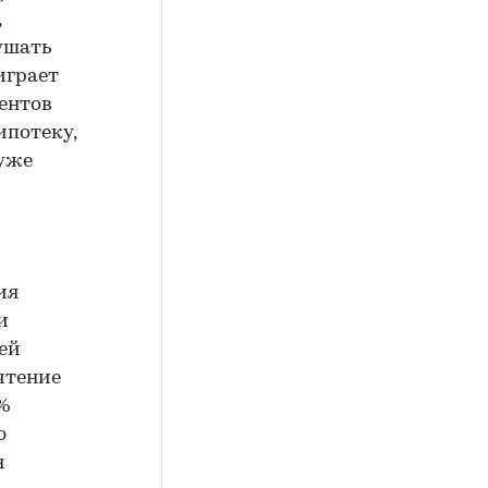
,
ушать
играет
ентов
ипотеку,
 уже
ия
и
ей
чтение
%
ю
я