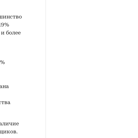
ьшинство
 19%
 и более
8%
ана
ства
наличие
щиков.