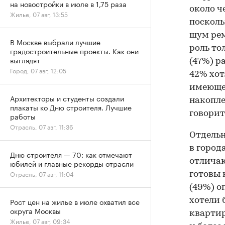
на новостройки в июле в 1,75 раза
около ч
Жилье, 07 авг, 13:55
посколь
шум рем
В Москве выбрали лучшие
роль то
градостроительные проекты. Как они
выглядят
(47%) р
Город, 07 авг, 12:05
42% хот
имеюще
Архитекторы и студенты создали
накопле
плакаты ко Дню строителя. Лучшие
говорит
работы
Отрасль, 07 авг, 11:36
Отдельн
в город
Дню строителя — 70: как отмечают
отличаю
юбилей и главные рекорды отрасли
Отрасль, 07 авг, 11:04
готовы 
(49%) 
хотели 
Рост цен на жилье в июле охватил все
округа Москвы
квартир
Жилье, 07 авг, 09:34