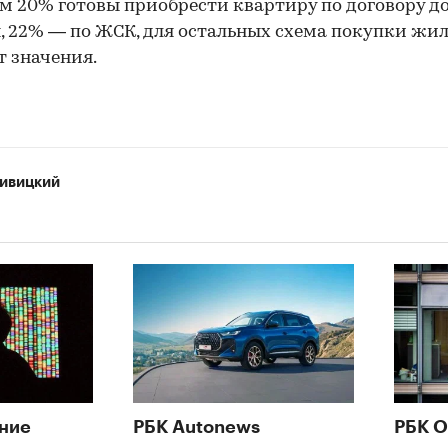
м 20% готовы приобрести квартиру по договору д
, 22% — по ЖСК, для остальных схема покупки жи
т значения.
ивицкий
ние
РБК Autonews
РБК О