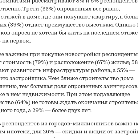
 комнатами рассматривают 8% и 6% респондентов
ственно. Трети (33%) опрошенных все равно,
 этажей в доме, где они покупают квартиру, а бол
ых (39%) отдает преимущество высоткам. Однако
ков опроса не хотели бы жить на последнем этаже
 на первом.
ее важным при покупке новостройки респонденты
 стоимость (79%) и расположение (67%) жилья; 5
ют развитость инфраструктуры района, а 55% —
ию застройщика. Чем ближе строительство дома
шению, тем б
о
льшая доля опрошенных заинтересов
ке в нем недвижимости. При этом подавляющее
ство (64%) не готовы ждать окончания строитель
ного года, а 29% — более двух лет.
 респондентов из городов-миллионников важно 
м ипотеки, для 26% — скидки и акции от застрой