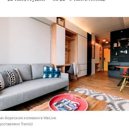
ью-йоркском коливинге WeLive
доставлено Tranio)