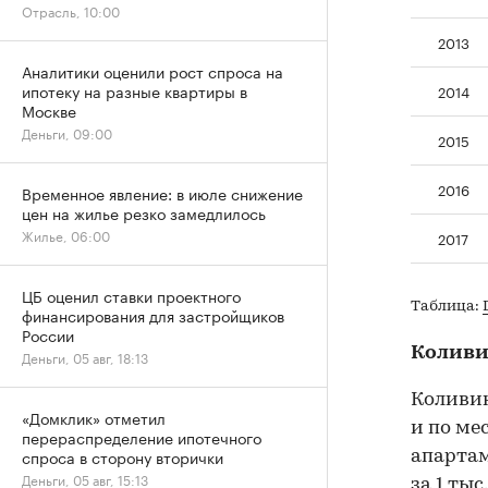
Отрасль, 10:00
2013
Аналитики оценили рост спроса на
ипотеку на разные квартиры в
2014
Москве
Деньги, 09:00
2015
2016
Временное явление: в июле снижение
цен на жилье резко замедлилось
Жилье, 06:00
2017
ЦБ оценил ставки проектного
Таблица:
финансирования для застройщиков
России
Колив
Деньги, 05 авг, 18:13
Коливин
«Домклик» отметил
и по ме
перераспределение ипотечного
спроса в сторону вторички
апартам
Деньги, 05 авг, 15:13
за 1 тыс