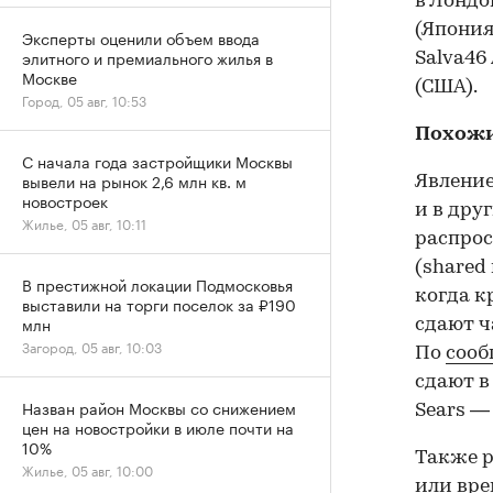
в Лондо
(Япония
Эксперты оценили объем ввода
элитного и премиального жилья в
Salva46
Москве
(США).
Город, 05 авг, 10:53
Похожи
С начала года застройщики Москвы
вывели на рынок 2,6 млн кв. м
Явление
новостроек
и в дру
Жилье, 05 авг, 10:11
распрос
(shared 
В престижной локации Подмосковья
когда к
выставили на торги поселок за ₽190
млн
сдают ч
Загород, 05 авг, 10:03
По
соо
сдают в
Назван район Москвы со снижением
Sears —
цен на новостройки в июле почти на
10%
Также 
Жилье, 05 авг, 10:00
или вре