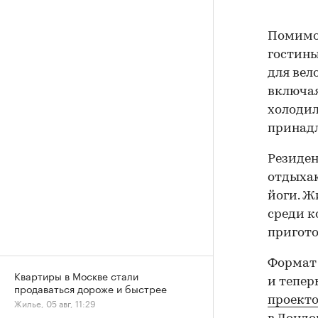
Помимо 
гостины
для вел
включая
холодил
принад
Резиден
отдыхаю
йоги. Ж
среди к
пригото
Формат 
Квартиры в Москве стали
и тепер
продаваться дороже и быстрее
проект
Жилье, 05 авг, 11:29