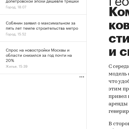
допетровской эпохи дешевле трешки
Город, 18:07
Ко
ков
Собянин заявил о максимальном за
пять лет темпе строительства метро
Город, 15:52
ст
и 
Спрос на новостройки Москвы и
области снизился за год почти на
20%
Жилье, 15:39
С серед
модель 
что удо
этим пр
привел 
аренды 
генерир
В сторо