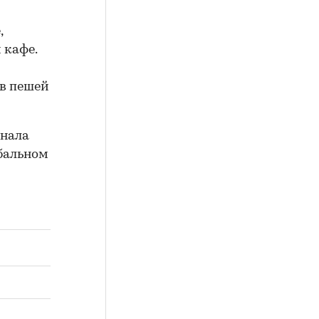
,
 кафе.
 в пешей
рнала
обальном