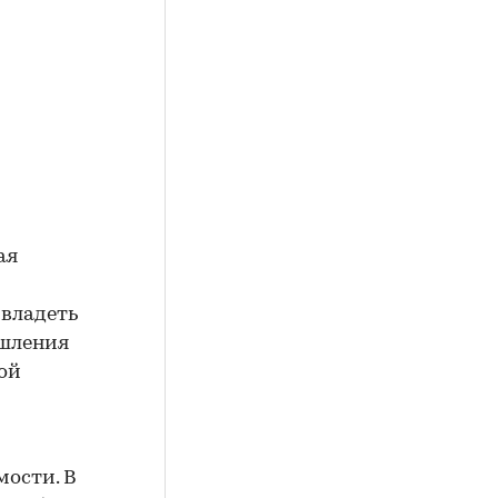
ая
 владеть
ышления
ой
мости. В