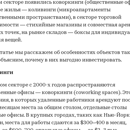
 секторе появились коворкинги (общественные оф
ке жилья — коливинги (микроапартаменты
твенными пространствами), в секторе торговой
имости — стихийные магазины и совместная аре
х точек, на рынке складов — боксы для индивиду
я вещей.
статье мы расскажем об особенностях объектов та
объясним, почему в них выгодно инвестировать.
инги
ом секторе с 2000-х годов распространяются
енные офисы — коворкинги (coworking spaces). Эт
ия, в которых удаленные работники арендуют по
месяцам места за общим столом, отдельные столы
ые офисы. В крупных городах, таких как Нью-Йорк
н, места для работы сдаются за $300–400 в месяц,