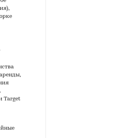
гое
ия),
Йорке
т
нства
баренды,
ния
.
и Target
ийные