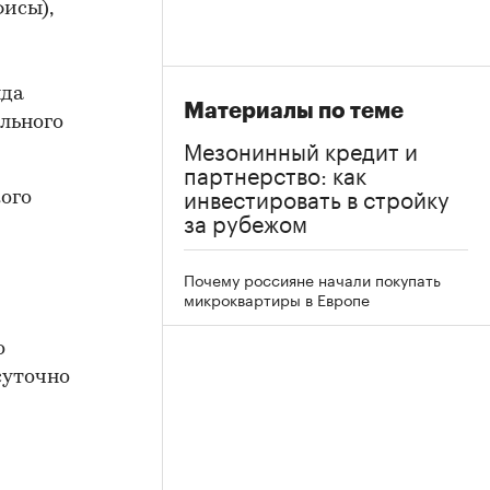
исы),
нда
Материалы по теме
ального
Мезонинный кредит и
партнерство: как
инвестировать в стройку
кого
за рубежом
Почему россияне начали покупать
микроквартиры в Европе
о
суточно