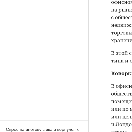
офисном
на рын
с общес
недвиж
торговы
хранени
В этой 
типа и 
Коворк
В офисн
обществ
помещен
или по 
или цел
и Лондо
Спрос на ипотеку в июле вернулся к