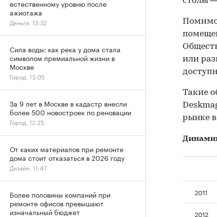
столы —
естественному уровню после
ажиотажа
Помимо 
Деньги, 13:32
помещен
Общест
Сила воды: как река у дома стала
символом премиальной жизни в
или раз
Москве
доступн
Город, 13:05
Такие о
За 9 лет в Москве в кадастр внесли
Deskmag
более 500 новостроек по реновации
рынке вы
Город, 12:25
Динамик
От каких материалов при ремонте
дома стоит отказаться в 2026 году
Дизайн, 11:47
2011
Более половины компаний при
ремонте офисов превышают
изначальный бюджет
2012