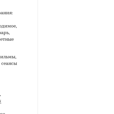
вания:
ходимое,
варь,
летные
фильмы,
и сеансы
,
х