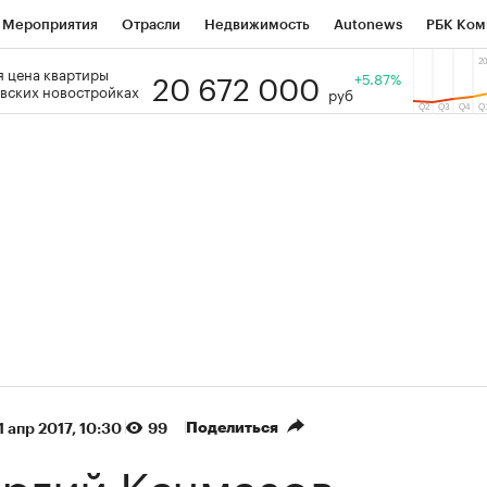
Мероприятия
Отрасли
Недвижимость
Autonews
РБК Ком
20 672 000
 цена квартиры
 РБК
РБК Образование
РБК Курсы
РБК Life
+5.87%
Тренды
Виз
вских новостройках
руб
ь
Крипто
РБК Бизнес-среда
Дискуссионный клуб
Исследо
зета
Спецпроекты СПб
Конференции СПб
Спецпроекты
кономика
Бизнес
Технологии и медиа
Финансы
Рынок на
(+35,65%)
(+30,92%)
ЭК ₽1 400
«Русагро» ₽120
Купить
 SberCIB к 27.07.27
прогноз ПСБ к 26.07.27
Поделиться
1 апр 2017, 10:30
99
ргий Качмазов