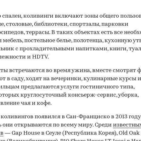
спален, коливинги включают зоны общего пользо
е, столовые, библиотеки, спортзалы, парковки
осипедов, террасы. В таких объектах есть все необ
 мебель, постельное белье, полотенца, кухонную ут
ьник с прохладительными напитками, книги, туа
лежности и HDTV.
ты встречаются во время ужина, вместе смотрят 
т в саду, ходят на вечеринки, кулинарные курсы 
ильцам предлагаются услуги гостиничного типа,
оторых круглосуточный консьерж-сервис, уборка,
вление чая и кофе.
коливингов появился в Сан-Франциско в 2013 году
ь они открываются по всему миру. Среди
известны
ов
— Gap House в Сеуле (Республика Корея), Old Oak