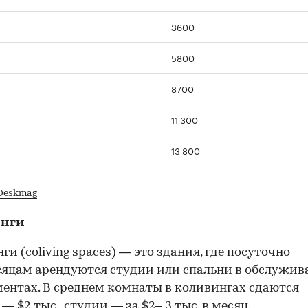
3600
5800
8700
11 300
13 800
Deskmag
инги
ги (coliving spaces) — это здания, где посуточно
сяцам арендуются студии или спальни в обслужи
ентах. В среднем комнаты в коливингах сдаются
. — $2 тыс., студии — за $2– 3 тыс. в месяц.