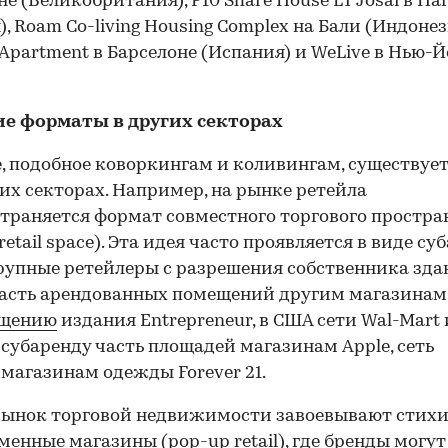
не (Великобритания), P10 Share House LT Josai в На
), Roam Co-living Housing Complex на Бали (Индонез
 Apartment в Барселоне (Испания) и WeLive в Нью-
е форматы в других секторах
, подобное коворкингам и коливингам, существуе
гих секторах. Например, на рынке ретейла
траняется формат совместного торгового простра
retail space). Эта идея часто проявляется в виде су
рупные ретейлеры с разрешения собственника зда
асть арендованных помещений другим магазинам
бщению
издания Entrepreneur, в США сети Wal-Mart 
 субаренду часть площадей магазинам Apple, сеть
 магазинам одежды Forever 21.
рынок торговой недвижимости завоевывают стих
менные магазины (pop-up retail), где бренды могут