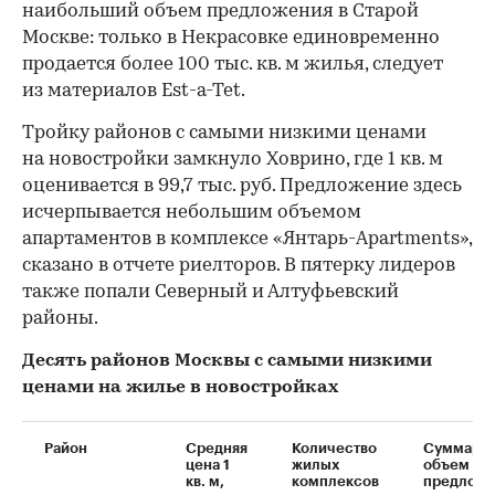
наибольший объем предложения в Старой
Москве: только в Некрасовке единовременно
продается более 100 тыс. кв. м жилья, следует
из материалов Est-a-Tet.
Тройку районов с самыми низкими ценами
на новостройки замкнуло Ховрино, где 1 кв. м
оценивается в 99,7 тыс. руб. Предложение здесь
исчерпывается небольшим объемом
апартаментов в комплексе «Янтарь-Apartments»,
сказано в отчете риелторов. В пятерку лидеров
также попали Северный и Алтуфьевский
районы.
Десять районов Москвы с самыми низкими
ценами на жилье в новостройках
Район
Средняя
Количество
Суммарн
цена 1
жилых
объем
кв. м,
комплексов
предложе