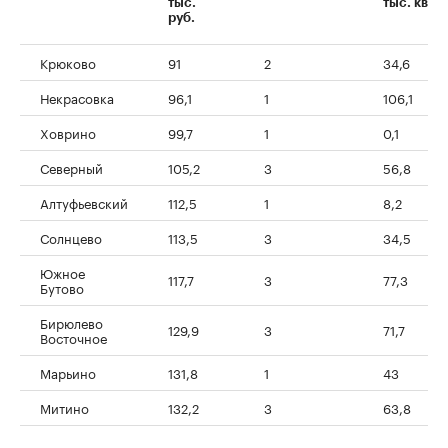
тыс.
тыс. кв. м
руб.
Крюково
91
2
34,6
Некрасовка
96,1
1
106,1
Ховрино
99,7
1
0,1
Северный
105,2
3
56,8
Алтуфьевский
112,5
1
8,2
Солнцево
113,5
3
34,5
Южное
117,7
3
77,3
Бутово
Бирюлево
129,9
3
71,7
Восточное
Марьино
131,8
1
43
Митино
132,2
3
63,8