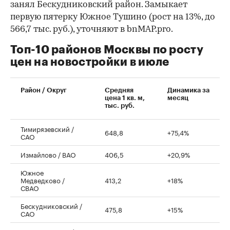
занял Бескудниковский район. Замыкает
первую пятерку Южное Тушино (рост на 13%, до
566,7 тыс. руб.), уточняют в bnMAP.pro.
Топ-10 районов Москвы по росту
цен на новостройки в июле
00:00
/
00:00
Район / Округ
Средняя
Динамика за
цена 1 кв. м,
месяц
тыс. руб.
Тимирязевский /
648,8
+75,4%
САО
Измайлово / ВАО
406,5
+20,9%
Южное
Медведково /
413,2
+18%
СВАО
Бескудниковский /
475,8
+15%
САО