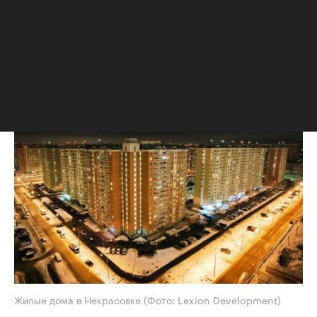
дешевыми новостройками
Самое доступное жилье в старых
границах города продается в Крюкове,
Некрасовке и Ховрине
Жилые дома в Некрасовке
(Фото: Lexion Development)