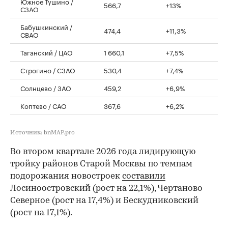
Южное Тушино /
566,7
+13%
СЗАО
Бабушкинский /
474,4
+11,3%
СВАО
Таганский / ЦАО
1 660,1
+7,5%
Строгино / СЗАО
530,4
+7,4%
Солнцево / ЗАО
459,2
+6,9%
Коптево / САО
367,6
+6,2%
Источник: bnMAP.pro
Во втором квартале 2026 года лидирующую
тройку районов Старой Москвы по темпам
подорожания новостроек
составили
Лосиноостровский (рост на 22,1%), Чертаново
Северное (рост на 17,4%) и Бескудниковский
(рост на 17,1%).