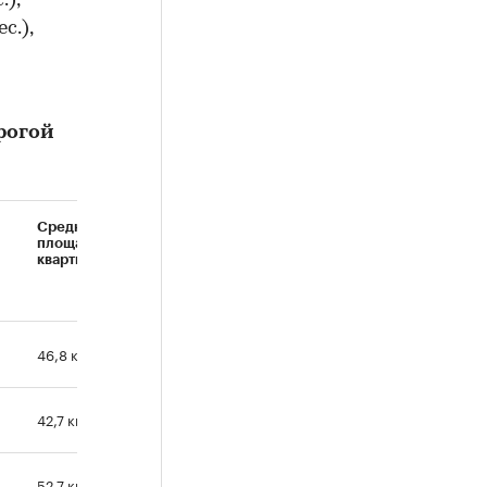
.),
с.),
рогой
Средняя
площадь
квартиры
46,8 кв. м
42,7 кв. м
52,7 кв. м