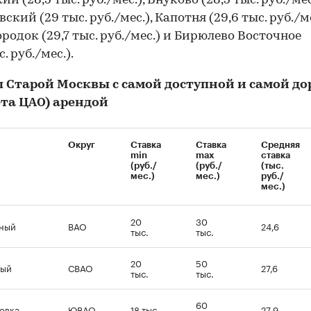
й (28,5 тыс. руб./мес.), Внуково (28,5 тыс. руб./мес
кий (29 тыс. руб./мес.), Капотня (29,6 тыс. руб./ме
родок (29,7 тыс. руб./мес.) и Бирюлево Восточное
с. руб./мес.).
 Старой Москвы с самой доступной и самой до
ета ЦАО) арендой
Округ
Ставка
Ставка
Средняя
min
max
ставка
(руб./
(руб./
(тыс.
мес.)
мес.)
руб./
мес.)
20
30
ный
ВАО
24,6
тыс.
тыс.
20
50
ный
СВАО
27,6
тыс.
тыс.
60
овка
ЮВАО
18 тыс.
27,9