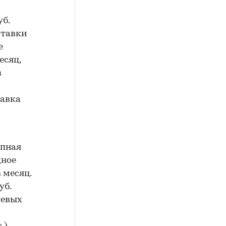
уб.
ставки
е
есяц,
в
тавка
упная
дное
 месяц.
уб.
шевых