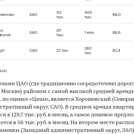
30
400
омилово
ЗАО
88,0
тыс.
тыс.
о-
20
ЗАО
1 млн
86,6
вское
тыс.
280
орт
САО
22 тыс.
82,4
тыс.
ЦИАН
елами ЦАО (где традиционно сосредоточено дорог
 Москве) районом с самой высокой средней аренд
, по оценке «Циан», является Хорошевский (Север
тративный округ, САО). В среднем аренда кварти
ся в 129,7 тыс. руб. в месяц, а самое дешевое предл
ется в 56 тыс. руб. в месяц. На втором месте распо
аменки (Западный административный округ, ЗАО)