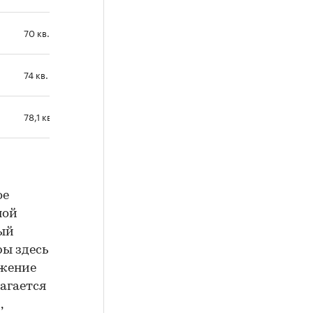
70 кв. м
74 кв. м
78,1 кв. м
ое
ной
ный
ры здесь
ожение
лагается
,