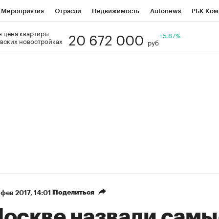
Мероприятия
Отрасли
Недвижимость
Autonews
РБК Ком
20 672 000
 цена квартиры
Образование
РБК Курсы
РБК Life
Тренды
+5.87%
Визионеры
Н
вских новостройках
руб
Дискуссионный клуб
Исследования
Кредитные рейтинги
Фр
Спецпроекты
Проверка контрагентов
Политика
Экономи
к наличной валюты
Поделиться
 фев 2017, 14:01
Москве назвали самы