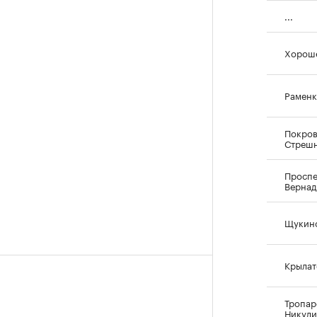
...
Хорош
Рамен
Покров
Стреш
Проспе
Вернад
Щукин
Крылат
Тропар
Никул