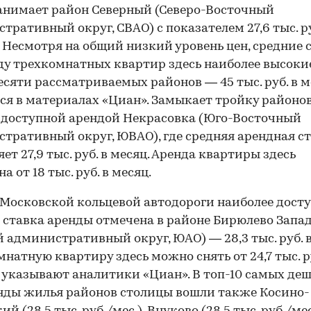
анимает район Северный (Северо-Восточный
тративный округ, СВАО) с показателем 27,6 тыс. р
. Несмотря на общий низкий уровень цен, средние 
ду трехкомнатных квартир здесь наиболее высоки
есяти рассматриваемых районов — 45 тыс. руб. в м
ся в материалах «Циан». Замыкает тройку районо
 доступной арендой Некрасовка (Юго-Восточный
тративный округ, ЮВАО), где средняя арендная с
ет 27,9 тыс. руб. в месяц. Аренда квартиры здесь
 от 18 тыс. руб. в месяц.
Московской кольцевой автодороги наиболее дост
 ставка аренды отмечена в районе Бирюлево Запа
административный округ, ЮАО) — 28,3 тыс. руб. в
натную квартиру здесь можно снять от 24,7 тыс. р
, указывают аналитики «Циан». В топ-10 самых де
нды жилья районов столицы вошли также Косино-