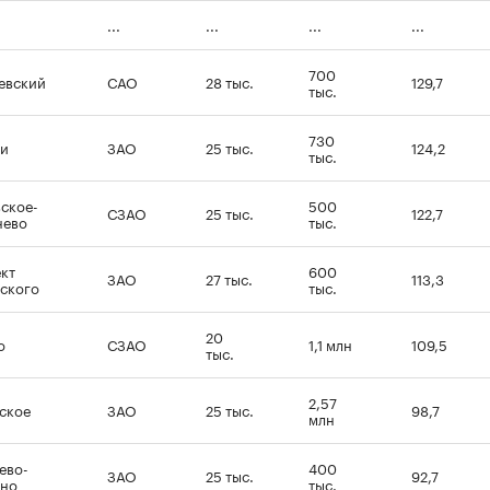
...
...
...
...
700
евский
САО
28 тыс.
129,7
тыс.
730
ки
ЗАО
25 тыс.
124,2
тыс.
ское-
500
СЗАО
25 тыс.
122,7
нево
тыс.
кт
600
ЗАО
27 тыс.
113,3
ского
тыс.
20
о
СЗАО
1,1 млн
109,5
тыс.
2,57
ское
ЗАО
25 тыс.
98,7
млн
ево-
400
ЗАО
25 тыс.
92,7
ино
тыс.