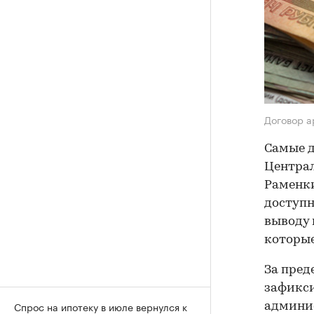
Договор 
Самые д
Централ
Раменки
доступн
выводу 
которые
За пред
зафикси
Спрос на ипотеку в июле вернулся к
админис