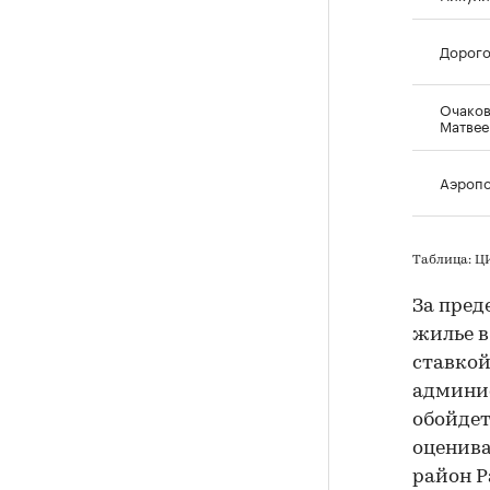
Дорог
Очаков
Матвее
Аэроп
Таблица: 
За пред
жилье в
ставкой
админис
обойдет
оценива
район Р