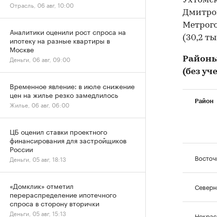
Ухтомски
Отрасль, 06 авг, 10:00
Дмитровс
Метрого
Аналитики оценили рост спроса на
(30,2 ты
ипотеку на разные квартиры в
Москве
Деньги, 06 авг, 09:00
Районы
(без уч
Временное явление: в июле снижение
цен на жилье резко замедлилось
Район
Жилье, 06 авг, 06:00
ЦБ оценил ставки проектного
финансирования для застройщиков
России
Восточ
Деньги, 05 авг, 18:13
«Домклик» отметил
Север
перераспределение ипотечного
спроса в сторону вторички
Деньги, 05 авг, 15:13
Некрас