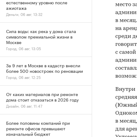
естественному уровню после
место з
ажиотажа
админис
Деньги, 06 авг, 13:32
в месяц
на арен
Сила воды: как река у дома стала
символом премиальной жизни в
среди д
Москве
говорит
Город, 06 авг, 13:05
с самой
админис
За 9 лет в Москве в кадастр внесли
составля
более 500 новостроек по реновации
возможна
Город, 06 авг, 12:25
Внутри 
От каких материалов при ремонте
средняя
дома стоит отказаться в 2026 году
(Южный 
Дизайн, 06 авг, 11:47
Одноком
в месяц
Более половины компаний при
ремонте офисов превышают
для аре
изначальный бюджет