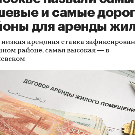
шевые и самые доро
йоны для аренды жи
 низкая арендная ставка зафиксирован
чном районе, самая высокая — в
евском