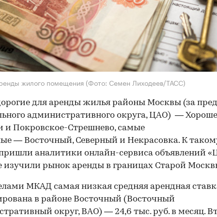
аренды жилого помещения
(Фото: Семен Лиходеев/ТАСС)
орогие для аренды жилья районы Москвы (за пре
ьного административного округа, ЦАО) — Хороше
 и Покровское-Стрешнево, самые
ые — Восточный, Северный и Некрасовка. К таком
пришли аналитики онлайн-сервиса объявлений «Ц
 изучили рынок аренды в границах Старой Москв
елами МКАД самая низкая средняя арендная ставк
рована в районе Восточный (Восточный
тративный округ, ВАО) — 24,6 тыс. руб. в месяц. В