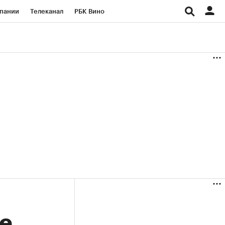
пании
Телеканал
РБК Вино
ациональные проекты
Город
аншизы
Газета
ка
Бизнес
е