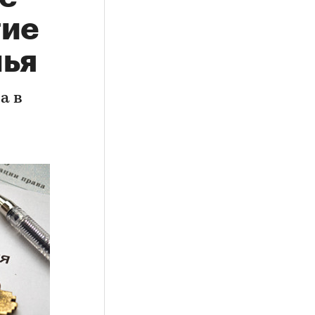
гие
лья
а в