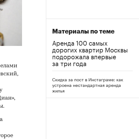
Материалы по теме
Аренда 100 самых
дорогих квартир Москвы
подорожала впервые
за три года
делами
вский,
Скидка за пост в Инстаграме: как
устроена нестандартная аренда
жилья
у
иан»,
ы.
а
торое