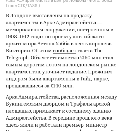
Libor/CTK/TASS )
В Лондоне выставлены на продажу
апартаменты в Арке Адмиралтейства —
мемориальном сооружении, построенном в
1908–1912 годах по проекту английского
архитектора Астона Уэбба в честь королевы
Виктории. Об этом
сообщает
газета The
Telegraph. Объект стоимостью £150 млн стал
самым дорогим лотом на лондонском рынке
апартаментов, уточняет издание. Прежним
лидером были апартаменты в Гайд-парке,
продававшиеся за £140 млн.
Арка Адмиралтейства, расположенная между
Букингемским дворцом и Трафальгарской
площадью, примыкает к соседнему зданию
Адмиралтейства. В середине прошлого века
здесь жили и работали премьер-министр