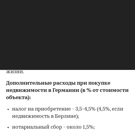
о том, как приобрести недвижимость в той или
иной стране. Тема сегодняшней публикации -
недвижимость в Германии
.
Преимуществ проживания для россиян в
Германии много: это и удобное транспортное
сообщение, объясняющееся географической
близостью с Россией, и огромная русская
диаспора, развитая сеть русских магазинов и
фирм и, разумеется, просто высокий уровень
жизни.
Дополнительные расходы при покупке
недвижимости в Германии (в % от стоимости
объекта):
налог на приобретение - 3,5-4,5% (4,5%, если
недвижимость в Берлине);
нотариальный сбор - около 1,5%;