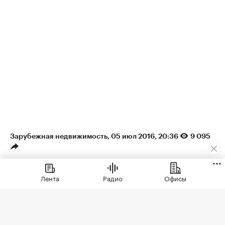
Зарубежная недвижимость
⁠,
05 июл 2016, 20:36
9 095
Риелторы спрогнозировали
Лента
Радио
Офисы
падение цен на испанскую
недвижимость
Недвижимость в некоторых курортных