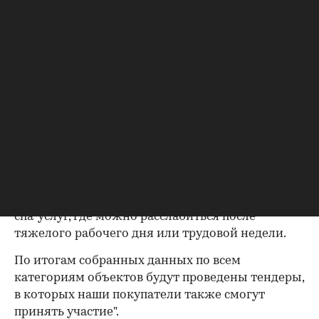
покупатели в наших проектах, провести
качественный анализ необходимых объектов.
Так, например, в ходе голосования стало
очевидно, что жителям нет необходимости
иметь на территории ЖК, в котором они
проживают, полноценный ресторан, а
достаточно небольшого кафетерия для
завтраков и бранчей. Или же, например,
популярный объект социально-бытовой
инфраструктуры – салоны красоты. Результаты
проведенного голосования показали, что
жители хотели бы иметь рядом с домом салон
спа-услуг, где можно расслабиться после
тяжелого рабочего дня или трудовой недели.
По итогам собранных данных по всем
категориям объектов будут проведены тендеры,
в которых наши покупатели также смогут
принять участие".