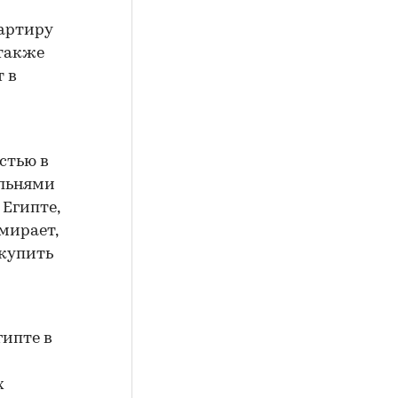
артиру
 также
т в
стью в
альнями
 Египте,
амирает,
 купить
гипте в
х