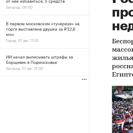
от нее избавиться, 5 средств
Загород, 09:00
пр
не
В первом московском «тучерезе» на
торги выставлена двушка за ₽32,6
млн
Город, 07 авг, 17:20
Беспо
массо
ИИ начал выписывать штрафы за
жилья
борщевик в Подмосковье
росси
Загород, 07 авг, 15:30
Египт