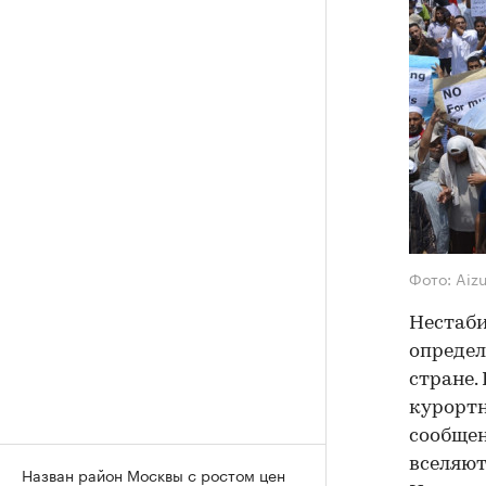
Фото: Aiz
Нестаби
определ
стране.
курортн
сообщен
вселяют
Назван район Москвы с ростом цен