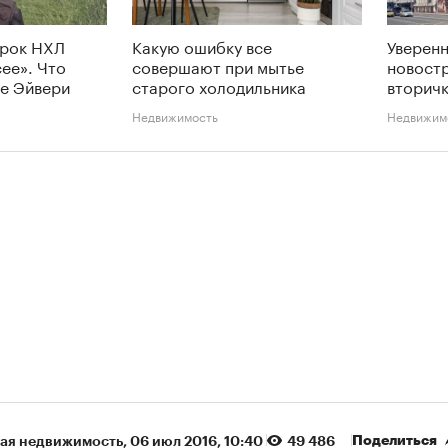
грок НХЛ
Какую ошибку все
Уверен
сее». Что
совершают при мытье
новостр
е Эйвери
старого холодильника
вторичк
Недвижимость
Недвижим
Поделиться
ая недвижимость
⁠,
06 июл 2016, 10:40
49 486