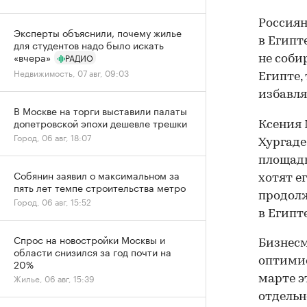
Россиян
Эксперты объяснили, почему жилье
в Египт
для студентов надо было искать
«вчера»
РАДИО
не соби
Недвижимость, 07 авг, 09:03
Египте,
избавлят
В Москве на торги выставили палаты
допетровской эпохи дешевле трешки
Ксения 
Город, 06 авг, 18:07
Хургаде
площадь
Собянин заявил о максимальном за
хотят е
пять лет темпе строительства метро
продолж
Город, 06 авг, 15:52
в Египт
Спрос на новостройки Москвы и
Бизнесм
области снизился за год почти на
оптимис
20%
Жилье, 06 авг, 15:39
марте э
отдельн