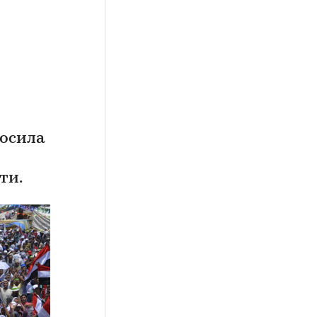
росила
ти.