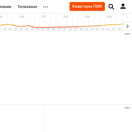
...
пании
Телеканал
ионеры
вания
личной валюты
(+90,76%)
Ozon ₽5 450
АФК «Система» ₽12
Купить
прогноз ПСБ к 29.07.27
прогноз БКС к 15.07