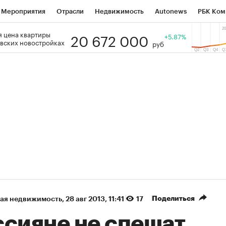
Мероприятия
Отрасли
Недвижимость
Autonews
РБК Ком
20 672 000
 цена квартиры
 РБК
РБК Образование
РБК Курсы
РБК Life
+5.87%
Тренды
Виз
вских новостройках
руб
ь
Крипто
РБК Бизнес-среда
Дискуссионный клуб
Исследо
зета
Спецпроекты СПб
Конференции СПб
Спецпроекты
кономика
Бизнес
Технологии и медиа
Финансы
Рынок на
(+38,88%)
(+30,78%)
400
«Русагро» ₽120
Купить
Купить
IB к 27.07.27
прогноз ПСБ к 26.07.27
Поделиться
ая недвижимость
⁠,
28 авг 2013, 11:41
17
ссияне не спешат