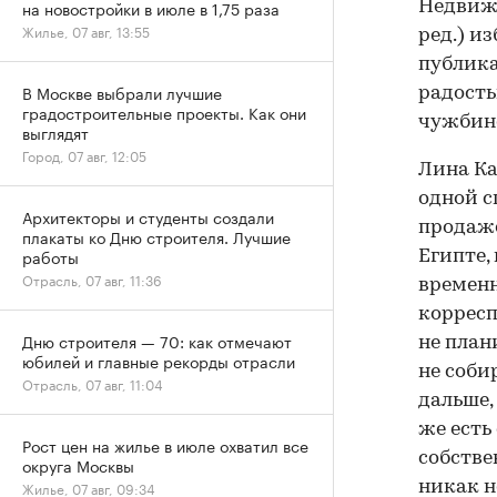
на новостройки в июле в 1,75 раза
Недвижи
Жилье, 07 авг, 13:55
ред.) и
публика
В Москве выбрали лучшие
радость
градостроительные проекты. Как они
чужбин
выглядят
Город, 07 авг, 12:05
Лина Ка
одной с
Архитекторы и студенты создали
продаже
плакаты ко Дню строителя. Лучшие
работы
Египте,
Отрасль, 07 авг, 11:36
временн
корресп
Дню строителя — 70: как отмечают
не план
юбилей и главные рекорды отрасли
не соби
Отрасль, 07 авг, 11:04
дальше,
же есть
Рост цен на жилье в июле охватил все
собстве
округа Москвы
никак н
Жилье, 07 авг, 09:34