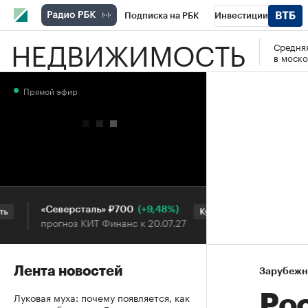
Подписка на РБК
Инвестиции
НЕДВИЖИМОСТЬ
Средняя
РБК Вино
Спорт
Школа управления
в моско
Национальные проекты
Город
Стил
Прямой эфир
Кредитные рейтинги
Франшизы
Га
Проверка контрагентов
Политика
Э
(+9,48%)
«Северсталь» ₽700
НОВАТЭК ₽1 
Купить
прогноз КИТ Финанс к 20.07.27
прогноз SberC
Лента новостей
Зарубежн
Луковая муха: почему появляется, как
Ро