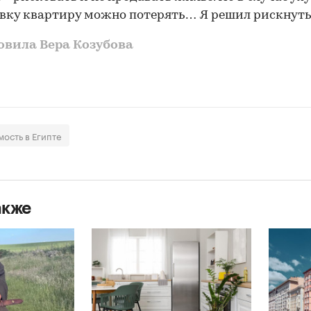
вку квартиру можно потерять… Я решил рискнуть"
овила Вера Козубова
ость в Египте
акже