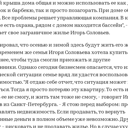
 крыша дома общая и можно использовать ее как 
00:00
/
00:00
ок и барбекю, так и просто позагорать. При доме 
. Все проблемы решает управляющая компания. В
е есть охрана, рядом с домом находится бассейн", -
ет свое заграничное жилье Игорь Соловьев.
ировал, что осенью и зимой здесь будут жить его 
 временем же семья Игоря Соловьева хотела купит
нее, чтобы туда смогли приезжать и другие
нники. Однако сегодня бизнесмен опасается, что и
еской ситуации семье вряд ли удастся воспользов
мостью. "Я отдаю себе отчет, что ситуация может 
ься. Тогда я просто потеряю эту квартиру. То есть 
 ее не смогу, и жить там тоже не смогу, - говорит И
в из Санкт-Петербурга. - Я стою перед выбором: п
авлять недвижимость. Если продавать, то вернуть
нные деньги в полном объеме уже невозможно. Др
 - рисковать и не продавать жилье. Но в случае у