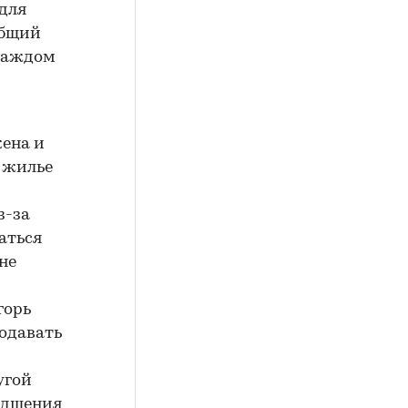
для
общий
 каждом
жена и
ь жилье
з-за
аться
не
и
горь
родавать
угой
худшения