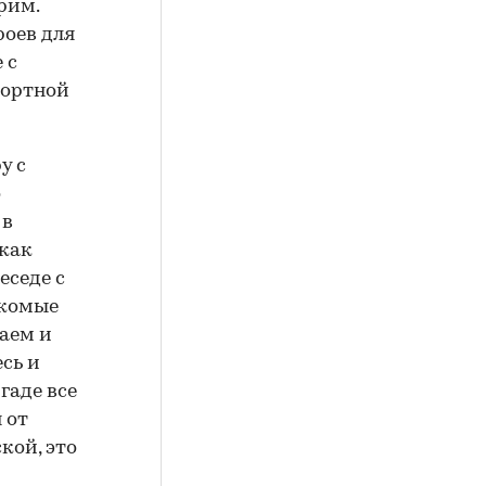
рим.
роев для
 с
рортной
у с
о
 в
 как
еседе с
акомые
аем и
сь и
гаде все
 от
кой, это