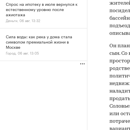
жителей
Спрос на ипотеку в июле вернулся к
естественному уровню после
посидел
ажиотажа
бассейн
Деньги, 06 авг, 13:32
подъезд
описыва
Сила воды: как река у дома стала
символом премиальной жизни в
Он план
Москве
Город, 06 авг, 13:05
сын. Со
простор
родстве
политич
недвижи
наладит
продать
Соловье
или ост
потраче
вариант