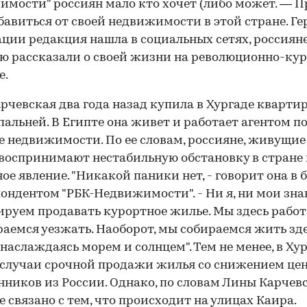
мости" россиян мало кто хочет (либо может. — П
збавиться от своей недвижимости в этой стране. Ге
ции редакция нашла в социальных сетях, россияне
ю рассказали о своей жизни на революционно-ку
е.
рчевская два года назад купила в Хургаде квартир
пальней. В Египте она живет и работает агентом п
 недвижимости. По ее словам, россияне, живущие
 воспринимают нестабильную обстановку в стране
ое явление. "Никакой паники нет, - говорит она в б
ондентом "РБК-Недвижимости". - Ни я, ни мои зн
ируем продавать курортное жилье. Мы здесь работ
раемся уезжать. Наоборот, мы собираемся жить зде
 наслаждаясь морем и солнцем". Тем не менее, в Хур
 случаи срочной продажи жилья со снижением цен
нников из России. Однако, по словам Лины Карчевс
е связано с тем, что происходит на улицах Каира.