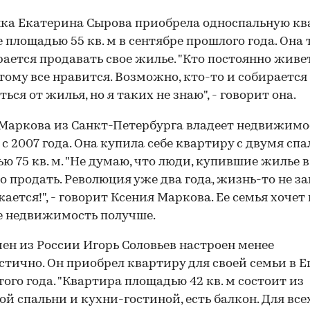
ка Екатерина Сырова приобрела односпальную кв
е площадью 55 кв. м в сентябре прошлого года. Она
рается продавать свое жилье. "Кто постоянно живе
 тому все нравится. Возможно, кто-то и собирается
ься от жилья, но я таких не знаю", - говорит она.
Маркова из Санкт-Петербурга владеет недвижимо
 с 2007 года. Она купила себе квартиру с двумя сп
ю 75 кв. м. "Не думаю, что люди, купившие жилье в
го продать. Революция уже два года, жизнь-то не з
ается!", - говорит Ксения Маркова. Ее семья хочет
е недвижимость получше.
ен из России Игорь Соловьев настроен менее
тично. Он приобрел квартиру для своей семьи в Е
того года. "Квартира площадью 42 кв. м состоит из
ой спальни и кухни-гостиной, есть балкон. Для все