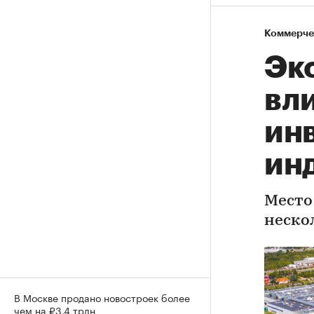
Коммерче
Эк
вл
ин
ин
Место
неско
В Москве продано новостроек более
чем на ₽3,4 трлн