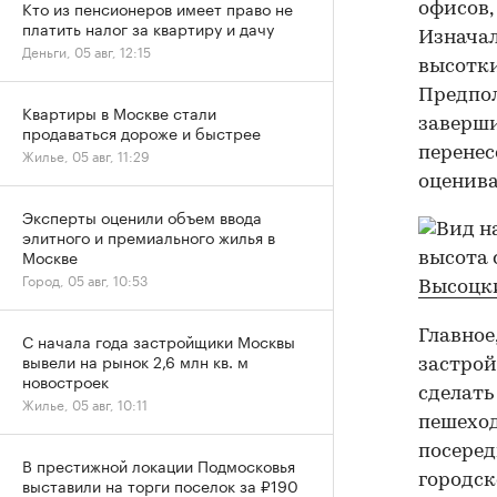
Кто из пенсионеров имеет право не
офисов,
платить налог за квартиру и дачу
Изначал
Деньги, 05 авг, 12:15
высотки
Предпол
Квартиры в Москве стали
заверши
продаваться дороже и быстрее
перенес
Жилье, 05 авг, 11:29
оценива
Эксперты оценили объем ввода
элитного и премиального жилья в
Москве
Город, 05 авг, 10:53
Главное
С начала года застройщики Москвы
вывели на рынок 2,6 млн кв. м
застрой
новостроек
сделать
Жилье, 05 авг, 10:11
пешеход
посеред
В престижной локации Подмосковья
городск
выставили на торги поселок за ₽190