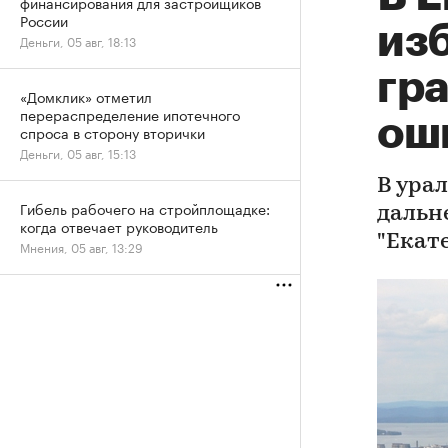
финансирования для застройщиков
России
из
Деньги, 05 авг, 18:13
гр
«Домклик» отметил
перераспределение ипотечного
ош
спроса в сторону вторички
Деньги, 05 авг, 15:13
В ура
Гибель рабочего на стройплощадке:
дальн
когда отвечает руководитель
"Екат
Мнения, 05 авг, 13:29