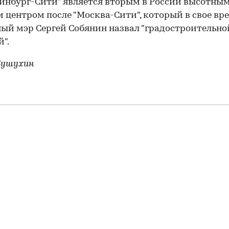
инбург-Сити" является вторым в России высотны
 центром после "Москва-Сити", который в свое вр
ый мэр Сергей Собянин назвал "градостроительно
".
Бушухин