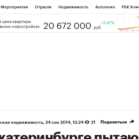
Мероприятия
Отрасли
Недвижимость
Autonews
РБК Ком
20 672 000
 цена квартиры
 РБК
РБК Образование
РБК Курсы
РБК Life
+5.87%
Тренды
Виз
вских новостройках
руб
ь
Крипто
РБК Бизнес-среда
Дискуссионный клуб
Исследо
зета
Спецпроекты СПб
Конференции СПб
Спецпроекты
кономика
Бизнес
Технологии и медиа
Финансы
Рынок на
(+13,23%)
(+86,13%)
Ozon ₽5 450
Купить
Купить
6.07.27
прогноз ПСБ к 29.07.27
п
Поделиться
ская недвижимость
⁠,
24 сен 2014, 12:24
21
Екатеринбурге пытаю