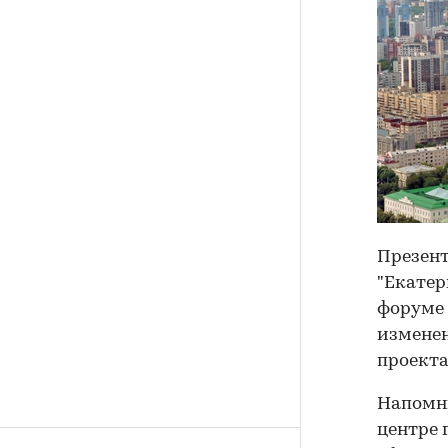
Презент
"Екатер
форуме 
изменен
проекта
Напомни
центре 