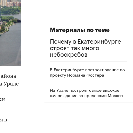
Материалы по теме
Почему в Екатеринбурге
строят так много
небоскребов
В Екатеринбурге построят здание по
проекту Нормана Фостера
района
а Урале
На Урале построят самое высокое
жилое здание за пределами Москвы
ки
я в
м