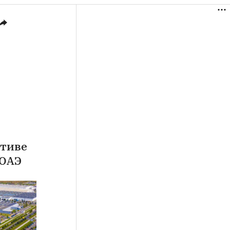
ктиве
 ОАЭ