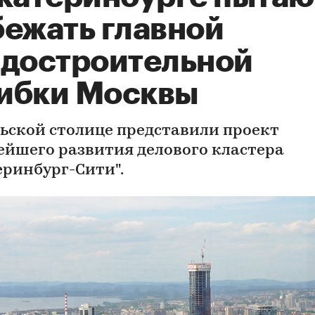
бежать главной
адостроительной
ибки Москвы
льской столице представили проект
ейшего развития делового кластера
еринбург-Сити".