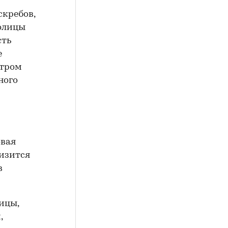
скребов,
толицы
сть
е
нтром
ного
овая
лизится
в
ицы,
,