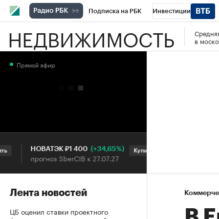
Подписка на РБК
Инвестиции
НЕДВИЖИМОСТЬ
Средняя
РБК Вино
Спорт
Школа управления
в моско
Национальные проекты
Город
Стил
Прямой эфир
Кредитные рейтинги
Франшизы
Га
Проверка контрагентов
Политика
Э
(+34,65%)
НОВАТЭК ₽1 400
«Русагро» ₽120
Купить
прогноз SberCIB к 27.07.27
прогноз ПСБ к 2
Лента новостей
Коммерче
ЦБ оценил ставки проектного
В 