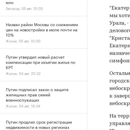
млн
Загород, 05 авг, 10:03
"Екатер
мы хоти
Урала, 
Назван район Москвы со снижением
цен на новостройки в июле почти на
деловог
10%
"Криста
Жилье, 05 авг, 10:00
Екатери
назначе
Путин утвердил новый расчет
симфони
компенсации при изъятии жилья по
КРТ
Жилье, 04 авг, 20:32
Остальн
городск
небоскр
Путин подписал закон о защите
жилищных прав семей
к завер
военнослужащих
небоскр
Жилье, 04 авг, 19:34
На терр
Путин продлил срок регистрации
управля
недвижимости в новых регионах