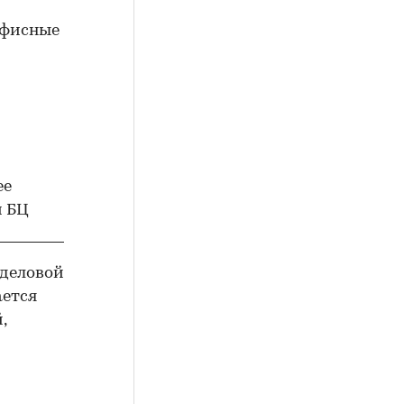
офисные
 деловой
ается
,