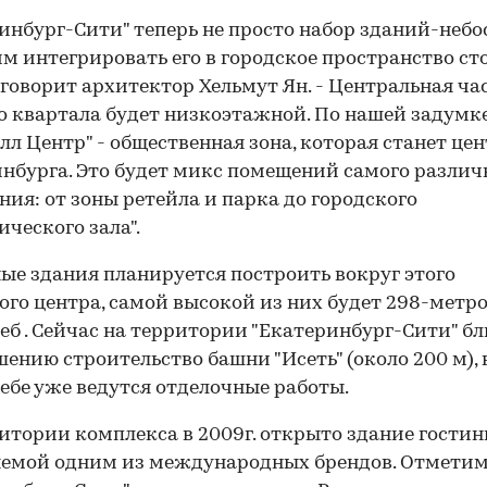
инбург-Сити" теперь не просто набор зданий-небо
м интегрировать его в городское пространство с
- говорит архитектор Хельмут Ян. - Центральная ча
о квартала будет низкоэтажной. По нашей задумк
лл Центр" - общественная зона, которая станет це
00:00
/
00:00
нбурга. Это будет микс помещений самого различ
ния: от зоны ретейла и парка до городского
ческого зала".
ые здания планируется построить вокруг этого
ого центра, самой высокой из них будет 298-метр
еб . Сейчас на территории "Екатеринбург-Сити" б
шению строительство башни "Исеть" (около 200 м), 
ебе уже ведутся отделочные работы.
итории комплекса в 2009г. открыто здание гостин
емой одним из международных брендов. Отметим