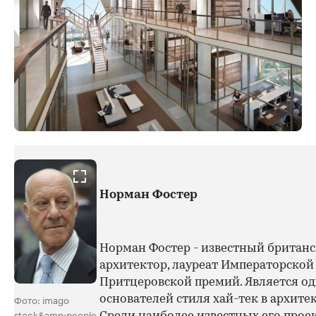
Норман Фостер
Норман Фостер - известный британ
архитектор, лауреат Императорской
Притцеровской премий. Является о
Фото: imago
основателей стиля хай-тек в архитек
stock&amp;people