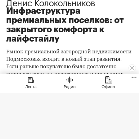
Денис Колокольников
Инфраструктура
премиальных поселков: от
закрытого комфорта к
лайфстайлу
Рынок премиальной загородной недвижимости
Подмосковья входит в новый этап развития.
Если раньше покупателю было достаточно
хорошего участка, престижного направления,
охраны и качественного дома, то сегодня запрос
Лента
Радио
Офисы
заметно изменился. Клиент выбирает уже не
только квадратные метры и сотки, а целостную
среду проживания: архитектуру,
благоустройство, приватность, сервис, доступ к
природе, спорт, детскую и семейную
инфраструктуру.
При этом анализ существующего предложения