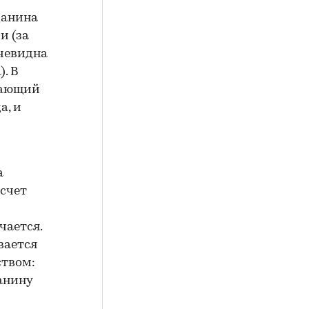
данина
и (за
очевидна
. В
вающий
а, и
а
 счет
чается.
вается
ством:
анину