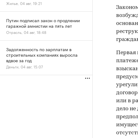
Жилье, 04 авг, 19:21
Законом
возбужд
Путин подписал закон о продлении
основан
гаражной амнистии на пять лет
реструк
Отрасль, 04 авг, 18:48
граждан
Задолженность по зарплатам в
Первая 
строительных компаниях выросла
вдвое за год
платеже
Деньги, 04 авг, 15:07
взыскан
предусм
урегули
договор
или в р
дело не
предпол
имущест
отсутст