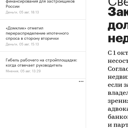
финансирования для застройщиков
России
Зак
Деньги, 05 авг, 18:13
до
«Домклик» отметил
перераспределение ипотечного
не
спроса в сторону вторички
Деньги, 05 авг, 15:13
С 1 ок
Гибель рабочего на стройплощадке:
несос
когда отвечает руководитель
Согла
Мнения, 05 авг, 13:29
недви
если з
владе
зрени
адвок
банко
и пар