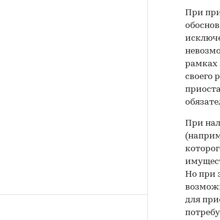
При при
обоснов
исключе
невозмо
рамках 
своего 
приоста
обязате
При нал
(наприм
которог
имущест
Но при 
возможн
для пр
потребу