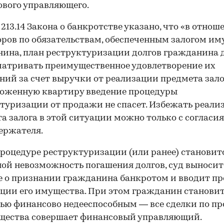
вого управляющего.
т. 213.14 Закона о банкротстве указано, что «в отно
ров по обязательствам, обеспеченным залогом им
ина, план реструктуризации долгов гражданина
атривать преимущественное удовлетворение их
ний за счет выручки от реализации предмета залог
ложенную квартиру введение процедуры
туризации от продажи не спасет. Избежать реали
а залога в этой ситуации можно только с согласия
ержателя.
процедуре реструктуризации (или ранее) становит
ой невозможность погашения долгов, суд выносит
 о признании гражданина банкротом и вводит пр
ции его имущества. При этом гражданин станови
ью финансово недееспособным — все сделки по п
щества совершает финансовый управляющий.