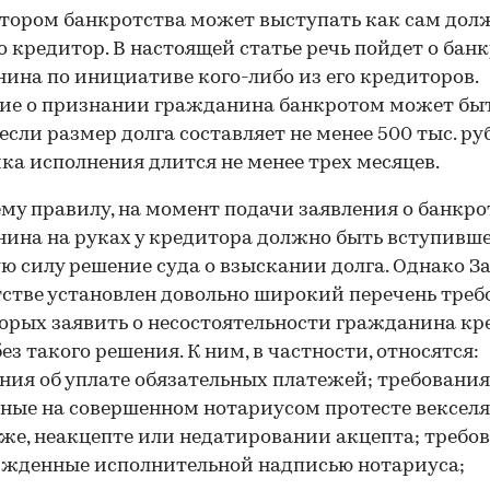
ором банкротства может выступать как сам дол
го кредитор. В настоящей статье речь пойдет о бан
ина по инициативе кого-либо из его кредиторов.
ие о признании гражданина банкротом может бы
 если размер долга составляет не менее 500 тыс. руб
ка исполнения длится не менее трех месяцев.
му правилу, на момент подачи заявления о банкро
ина на руках у кредитора должно быть вступивше
ю силу решение суда о взыскании долга. Однако З
стве установлен довольно широкий перечень треб
орых заявить о несостоятельности гражданина кр
ез такого решения. К ним, в частности, относятся:
ния об уплате обязательных платежей; требования
ные на совершенном нотариусом протесте векселя
же, неакцепте или недатировании акцепта; требов
жденные исполнительной надписью нотариуса;