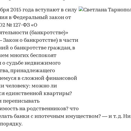
ября 2015 года вступают в силу
ия в Федеральный закон от
002 № 127-ФЗ «О
ятельности (банкротстве)»
— Закон о банкротстве) в части
ий о банкротстве граждан, в
 чем многих беспокоят
 о судьбе недвижимого
тва, принадлежащего
шемуся в сложной финансовой
и человеку: можно ли
ся единственной квартиры?
и переписывать
мость на родственников? что
елать банки с ипотечным имуществом? — и т. д. Н
 порядку.