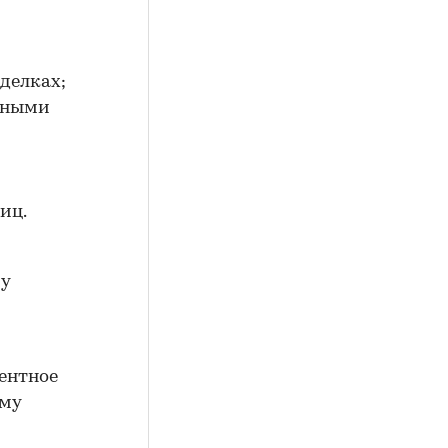
делках;
итными
иц.
ру
центное
ему