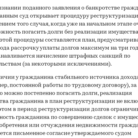
знании поданного заявления о банкротстве граж
анным суд открывает процедуру реструктуризаци
нием того случая, когда уже на начальном этапе 
жность погасить долги без реализации имущества)
этой процедуры составляется план, предусматри
рода рассрочку уплаты долгов максимум на три год
навливается начисление штрафных санкций по
льствам (за некоторыми исключениями).
ичии у гражданина стабильного источника доход
ер, постоянной работы по трудовому договору), за
о можно постепенно погасить долги, реализация
ва гражданина в план реструктуризации не вклю
этом в период реструктуризации долгов ограничи
ость гражданина по совершению сделок с имуще
иобретения или отчуждения недвижимости гражд
ется письменное согласие утверждаемого судом