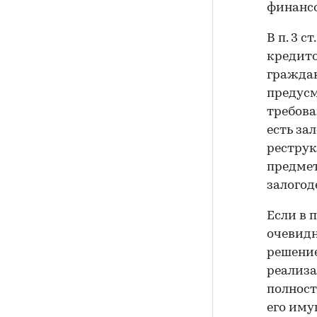
финансо
В п. 3 с
кредито
граждан
предусм
требова
есть за
реструк
предмет
залогод
Если в 
очевидн
решение
реализа
полност
его иму