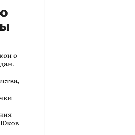
то
цы
кон о
дан.
ства,
очки
ения
«Юков