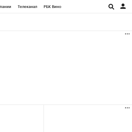
пании
Телеканал
РБК Вино
ациональные проекты
Город
аншизы
Газета
ка
Бизнес
я