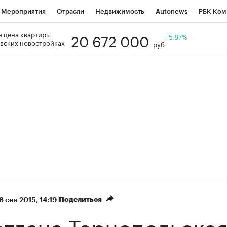
Мероприятия
Отрасли
Недвижимость
Autonews
РБК Ком
20 672 000
 цена квартиры
Образование
РБК Курсы
РБК Life
Тренды
+5.87%
Визионеры
Н
вских новостройках
руб
Дискуссионный клуб
Исследования
Кредитные рейтинги
Фр
Спецпроекты
Проверка контрагентов
Политика
Экономи
к наличной валюты
Поделиться
8 сен 2015, 14:19
тлана Тарнопольска