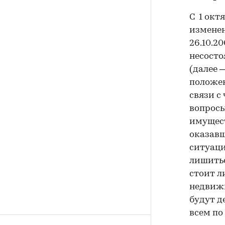
С 1 окт
изменен
26.10.2
несосто
(далее 
положен
связи с
вопросы
имущес
оказав
ситуаци
лишить
стоит л
недвижи
будут д
всем по