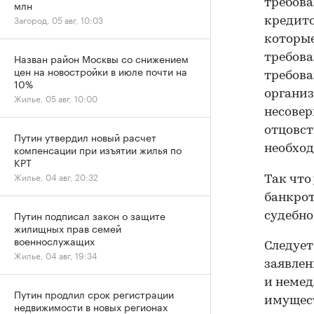
требова
млн
Загород, 05 авг, 10:03
кредито
которые
Назван район Москвы со снижением
требова
цен на новостройки в июле почти на
требова
10%
организ
Жилье, 05 авг, 10:00
несовер
отцовст
Путин утвердил новый расчет
компенсации при изъятии жилья по
необход
КРТ
Жилье, 04 авг, 20:32
Так что
банкрот
Путин подписал закон о защите
судебно
жилищных прав семей
военнослужащих
Следует
Жилье, 04 авг, 19:34
заявлен
и немед
Путин продлил срок регистрации
имущес
недвижимости в новых регионах