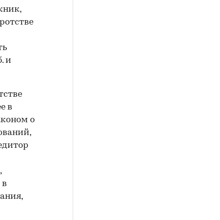
жник,
кротстве
ть
. и
тстве
е в
аконом о
ований,
едитор
,
 в
ания,