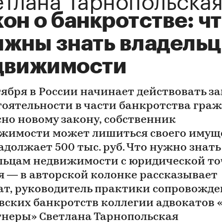
он о банкротстве: ч
лжны знать владель
движимости
тября в России начинает действовать за
тоятельности в части банкротства граж
сно новому закону, собственник
жимости может лишиться своего имуще
адолжает 500 тыс. руб. Что нужно знать
льцам недвижимости с юридической т
я — в авторской колонке рассказывает
ат, руководитель практики сопровожд
вских банкротств коллегии адвокатов 
тнеры» Светлана Тарнопольская