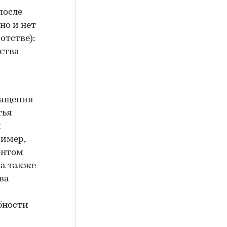
после
но и нет
отстве):
ства
ращения
тья
я
ример,
онтом
ка также
ва
бности