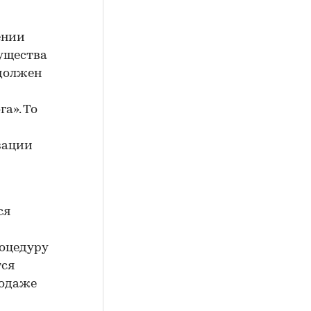
шении
ущества
 должен
а». То
зации
ся
оцедуру
тся
родаже