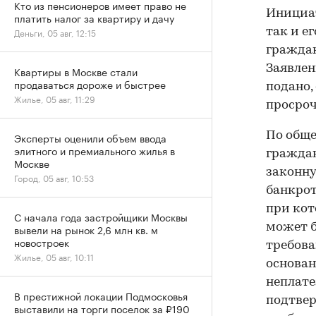
Кто из пенсионеров имеет право не
Инициат
платить налог за квартиру и дачу
Деньги, 05 авг, 12:15
так и е
граждан
Заявлен
Квартиры в Москве стали
продаваться дороже и быстрее
подано,
Жилье, 05 авг, 11:29
просроч
По обще
Эксперты оценили объем ввода
элитного и премиального жилья в
граждан
Москве
законну
Город, 05 авг, 10:53
банкрот
при кот
С начала года застройщики Москвы
может б
вывели на рынок 2,6 млн кв. м
новостроек
требова
Жилье, 05 авг, 10:11
основан
неплате
В престижной локации Подмосковья
подтвер
выставили на торги поселок за ₽190