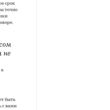
ре срок
бы точно
щики
оворе.
сом
 не
 а
ет быть
 с вами