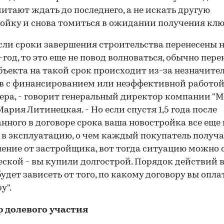
итают ждать до последнего, а не искать другую
ойку и снова томиться в ожидании получения клю
сли сроки завершения строительства перенесены 
-год, то это еще не повод волноваться, обычно пере
бъекта на такой срок происходит из-за незначите
в с финансированием или неэффективной работо
ера, - говорит генеральный директор компании "
Мария Литинецкая. - Но если спустя 1,5 года после
нного в договоре срока ваша новостройка все еще 
 в эксплуатацию, о чем каждый покупатель получа
ение от застройщика, вот тогда ситуацию можно 
ской - вы купили долгострой. Порядок действий в
будет зависеть от того, по какому договору вы опл
у".
р долевого участия