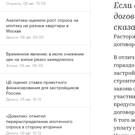
Отрасль, 06 авг, 10:00
Если
дого
Аналитики оценили рост спроса на
ипотеку на разные квартиры в
сказ
Москве
Деньги, 06 авг, 09:00
Расторж
договор
Временное явление: в июле снижение
В отлич
цен на жилье резко замедлилось
Жилье, 06 авг, 06:00
гораздо
застрой
ЦБ оценил ставки проектного
строите
финансирования для застройщиков
закона 
России
участни
Деньги, 05 авг, 18:13
предусм
договор
«Домклик» отметил
перераспределение ипотечного
6 того 
спроса в сторону вторички
уплату 
Деньги, 05 авг, 15:13