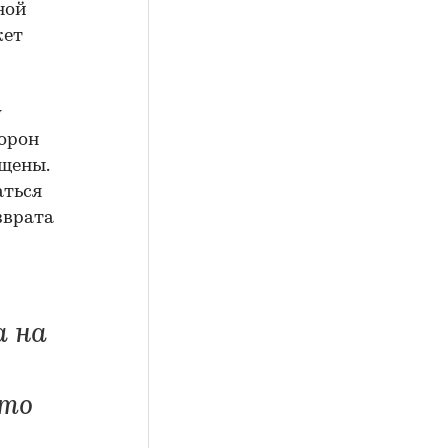
ной
жет
у
торон
ащены.
аться
зврата
а на
 то