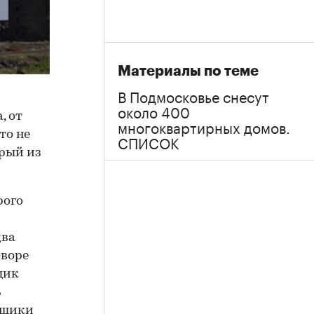
Материалы по теме
В Подмосковье снесут
около 400
, от
многоквартирных домов.
то не
СПИСОК
орый из
рого
два
оворе
щик
ь
льщики