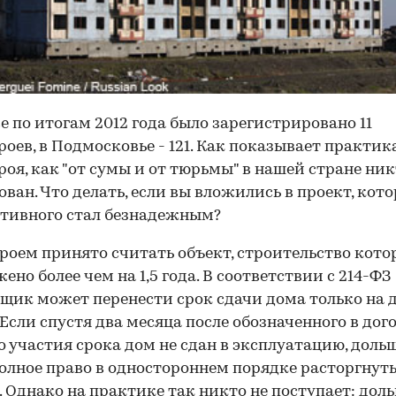
е по итогам 2012 года было зарегистрировано 11
роев, в Подмосковье - 121. Как показывает практика
роя, как "от сумы и от тюрьмы" в нашей стране ник
ован. Что делать, если вы вложились в проект, кот
тивного стал безнадежным?
роем принято считать объект, строительство кото
ено более чем на 1,5 года. В соответствии c 214-ФЗ
щик может перенести срок сдачи дома только на 
 Если спустя два месяца после обозначенного в дог
о участия срока дом не сдан в эксплуатацию, доль
олное право в одностороннем порядке расторгнут
. Однако на практике так никто не поступает: до