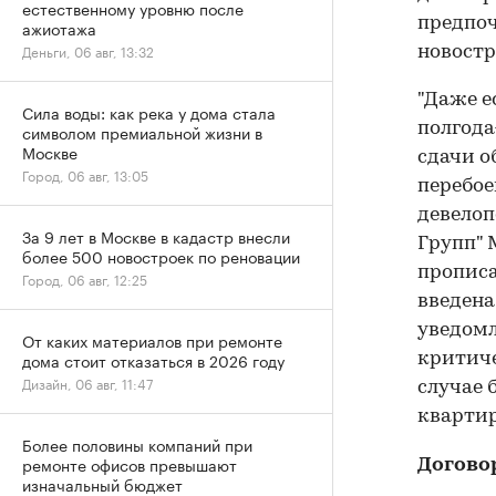
естественному уровню после
предпоч
ажиотажа
Деньги, 06 авг, 13:32
новостр
"Даже е
Сила воды: как река у дома стала
полгода
символом премиальной жизни в
Москве
сдачи о
Город, 06 авг, 13:05
перебое
девелоп
За 9 лет в Москве в кадастр внесли
Групп" 
более 500 новостроек по реновации
прописа
Город, 06 авг, 12:25
введена
уведомл
От каких материалов при ремонте
дома стоит отказаться в 2026 году
критиче
Дизайн, 06 авг, 11:47
случае 
квартир
Более половины компаний при
ремонте офисов превышают
Догово
изначальный бюджет