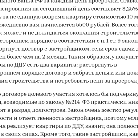
ьного Банка РФ за каждый день просрочки. Ставк
сирования на сегодняшний день составляет 8,25%
 за не сданную вовремя квартиру стоимостью 10 м
ежедневно вам начисляется 5500 рублей. Более того
 может и не дожидаться окончания строительств
остороннем порядке в соответствии с п. 1 ст. 9 зако
оргнуть договор с застройщиком, если срок сдачи
ен более чем на 2 месяца. Таким образом, у покупа
ы по ДДУ есть два варианта: расторгнуть в
роннем порядке договор и забрать деньги или до
ия строительства и потребовать пени за просрочк
о договоре долевого участия хотелось бы подчеркну
, возводимые по закону №214-ФЗ практически ник
ят в разряд долгостроев. Закон очень жестко регу
ости и ответственность застройщика, поэтому есл
я реализует квартиры по ДДУ, значит, она полнос
 в своих силах. Кроме того, такие застройщики, ка