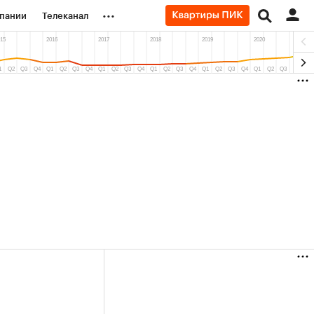
...
пании
Телеканал
ионеры
вания
личной валюты
(+5,8%)
«Северсталь» ₽700
НОВАТ
Купить
Купить
прогноз КИТ Финанс к 20.07.27
прогно