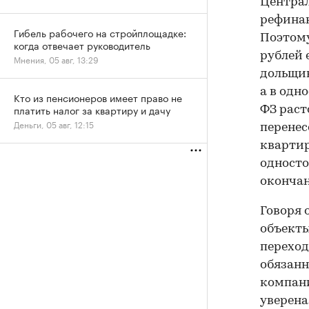
Централ
рефинан
Гибель рабочего на стройплощадке:
Поэтому
когда отвечает руководитель
рублей 
Мнения, 05 авг, 13:29
дольщик
а в одн
Кто из пенсионеров имеет право не
платить налог за квартиру и дачу
ФЗ раст
Деньги, 05 авг, 12:15
перенес
квартир
односто
окончан
Говоря 
объекты
переход
обязанн
компани
уверена