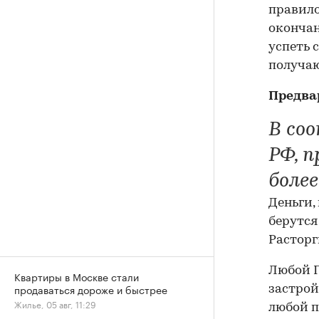
правило
окончан
успеть 
получаю
Предва
В со
РФ, 
боле
Деньги,
берутся
Расторг
Любой П
Квартиры в Москве стали
продаваться дороже и быстрее
застрой
Жилье, 05 авг, 11:29
любой п