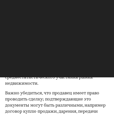
документах; не будет лишним убедиться, что на
фото именно собственник жилья. Имеет
значение и информация о нахождении в
браке — об этом ниже.
Правоустанавливающий
документ — основание права
00:00
/
00:00
собственности на квартиру
Покупка
квартиры во вторичке
и возможность
не пополнить печальную статистику жертв
нарушений при проведении операций с
жильем — вот, пожалуй, основная цель
среднестатистического участника рынка
недвижимости.
Важно убедиться, что продавец имеет право
проводить сделку; подтверждающие это
документы могут быть различными, например
договор купли-продажи, дарения, передачи