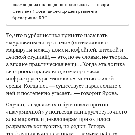
размещения полноценного сервиса», — говорит
Светлана Ярова, директор департамента
брокериджа RRG.
00:00
/
00:00
То, что в урбанистике принято называть
«муравьиными тропами» (оптимальные
маршруты между домом, кофейней, аптекой и
детской студией), — это, по ее словам, не теория,
а вполне практическая вещь. «Когда эта логика
выстроена правильно, коммерческая
инфраструктура становится частью жилой
среды. Когда нет — существует параллельно с
ней и постепенно угасает», — говорит Ярова.
Случаи, когда жители бунтовали против
«шаурмичной» у подъезда или круглосуточного
алкомаркета, и девелоперам приходилось
разрывать контракты, не редки. Теперь
требования к арендаторам — режим работы,