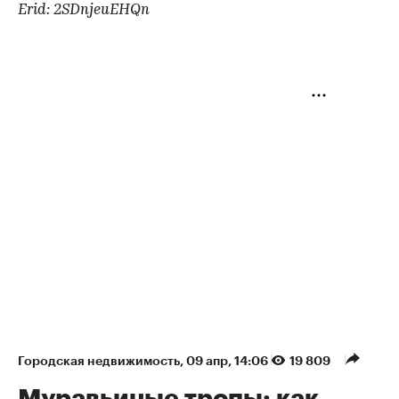
Erid: 2SDnjeuEHQn
Городская недвижимость
⁠,
09 апр, 14:06
19 809
Муравьиные тропы: как