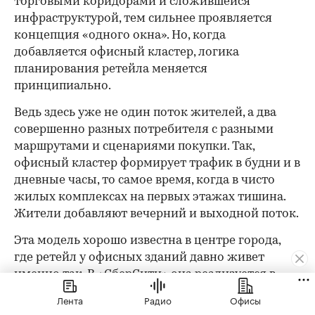
торговыми коридорами и сложившейся
инфраструктурой, тем сильнее проявляется
концепция «одного окна». Но, когда
добавляется офисный кластер, логика
планирования ретейла меняется
принципиально.
Ведь здесь уже не один поток жителей, а два
совершенно разных потребителя с разными
маршрутами и сценариями покупки. Так,
офисный кластер формирует трафик в будни и в
дневные часы, то самое время, когда в чисто
жилых комплексах на первых этажах тишина.
Жители добавляют вечерний и выходной поток.
Эта модель хорошо известна в центре города,
где ретейл у офисных зданий давно живет
именно так. В «СберСити» она реализуется в
масштабе целого квартала: с жильем, офисами и
Лента
Радио
Офисы
инфраструктурой внутри одного периметра.