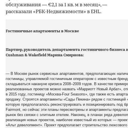
обслуживания — €2,1 за 1 кв. м в месяц», —
рассказали «РБК-Недвижимости» в EHL.
Гостиничные апартаменты в Москве
Партнер, руководитель департамента гостиничного бизнеса 
Cushman & Wakefield Марина Смирнова:
— В Москве рынок сервисных апартаментов, предполагающих налич
гостиницы, управляемой гостиничным оператором с известным бренд
складываться накануне кризиса 2008–2009 годов. В качестве пример
реализованных проектов можно назвать «Марриотт Новый Арбат», о
в 2015 году, гостиницу «Москва-Four Seasons», где также есть апарт
продажу. Строятся апартаменты «Сады Пекина» рядом с гостиницей 
которую предполагалось реконструировать и позиционировать под б
Fairmont, но сейчас эти планы пересмотрены и апартаменты предлаг
рынок без связки с элитным отелем. Наконец, в планах ряда девело
реализация новых проектов, наиболее известный из которых — проек
«Альт девелопмент». Проект предполагает строительство люксового