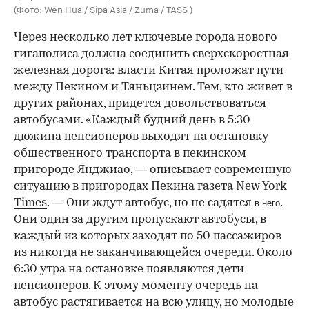
(Фото: Wen Hua / Sipa Asia / Zuma / TASS )
Через несколько лет ключевые города нового
гигаполиса должна соединить сверхскоростная
железная дорога: власти Китая проложат пути
между Пекином и Тяньцзинем. Тем, кто живет в
других районах, придется довольствоваться
автобусами. «Каждый будний день в 5:30
дюжина пенсионеров выходят на остановку
общественного транспорта в пекинском
пригороде Янджиао, — описывает современную
ситуацию в пригородах Пекина газета
New York
Times
. — Они ждут автобус, но не садятся
.
в него
Они один за другим пропускают автобусы, в
каждый из которых заходят по 50 пассажиров
из никогда не заканчивающейся очереди. Около
6:30 утра на остановке появляются дети
пенсионеров. К этому моменту очередь на
автобус растягивается на всю улицу, но молодые