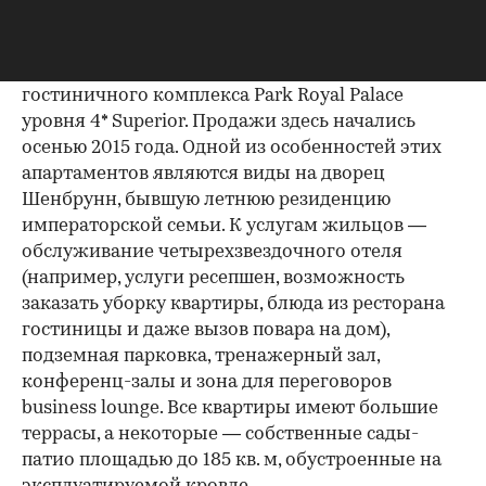
гостиничных апартаментов в Вене является
комплекс Gloriette’s Residences (на фото ниже),
который расположен на верхних этажах нового
гостиничного комплекса Park Royal Palace
уровня 4* Superior. Продажи здесь начались
осенью 2015 года. Одной из особенностей этих
апартаментов являются виды на дворец
Шенбрунн, бывшую летнюю резиденцию
императорской семьи. К услугам жильцов —
обслуживание четырехзвездочного отеля
(например, услуги ресепшен, возможность
заказать уборку квартиры, блюда из ресторана
гостиницы и даже вызов повара на дом),
подземная парковка, тренажерный зал,
конференц-залы и зона для переговоров
business lounge. Все квартиры имеют большие
террасы, а некоторые — собственные сады-
патио площадью до 185 кв. м, обустроенные на