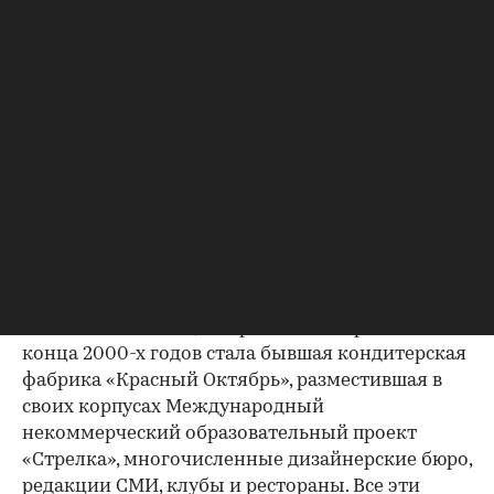
...в XXI веке стали офисами для крупных IT-компаний
(Фото: пресс-служба KR Properties)
Самым известным, но временным проектом
конца 2000-х годов стала бывшая кондитерская
фабрика «Красный Октябрь», разместившая в
своих корпусах Международный
некоммерческий образовательный проект
«Стрелка», многочисленные дизайнерские бюро,
редакции СМИ, клубы и рестораны. Все эти