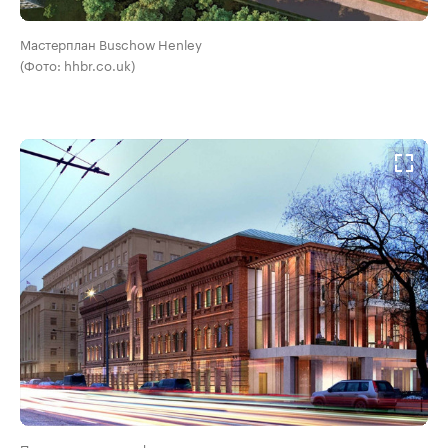
Мастерплан Buschow Henley
(Фото: hhbr.co.uk)