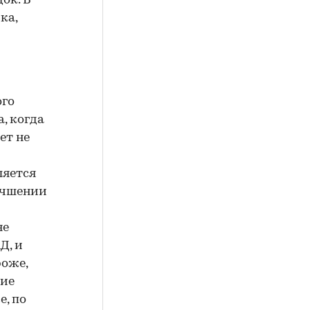
ок. В
ка,
ого
, когда
ет не
ляется
учшении
не
Д, и
роже,
тие
, по