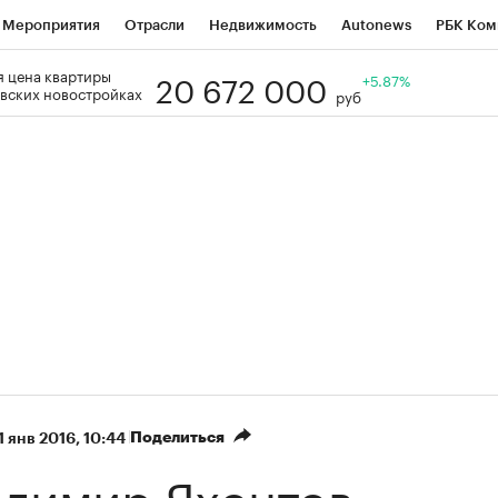
Мероприятия
Отрасли
Недвижимость
Autonews
РБК Ком
20 672 000
 цена квартиры
Образование
РБК Курсы
РБК Life
Тренды
+5.87%
Визионеры
Н
вских новостройках
руб
Дискуссионный клуб
Исследования
Кредитные рейтинги
Фр
Спецпроекты
Проверка контрагентов
Политика
Экономи
к наличной валюты
Поделиться
1 янв 2016, 10:44
адимир Яхонтов