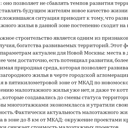
: оно позволяет не сбавлять темпов развития тер
ставлять будущим жителям новое качество жизни
сложившаяся ситуация приводит к тому, что разв
жного жилья в данной зоне постепенно сходит на 
жное строительство является одним из признако
лучия, богатства развиваемых территорий. Этот 
 параметрам актуален для Новой Москвы: места в
лее чем достаточно, есть потенциал развития, боле
имая природная среда, которая позволяет развив
загородного жилья в черте городской агломерации
я в пятикилометровой зоне от МКАД по новомоск
ению малоэтажного жилья уже нет, и даже те ко
, которые создавались до смены статуса территор
ны многоэтажками экономкласса и утратили сво
ость. Фактически актуальность малоэтажного жи
а в зоне до 8 км от МКАД: окружение проектами 
ки снижает стоимость малоэтажных проектов.