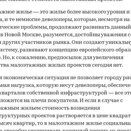
жное жилье — это жилье более высокого уровня и
а, и те немногие девелоперы, которые, несмотря на
ические проблемы, продолжают развивать данный
в Новой Москве, разумеется, достойны уважения с
 других участников рынка. Они создают уникаль
истему, развивают концепцию европейского обра
е. Но, к сожалению, предпосылок для увеличения
тва малоэтажных жилых проектов сегодня нет.
 экономическая ситуация не позволяет городу рис
ная нагрузка, которую несут девелоперы, обеспеч
варталов собственной инфраструктурой — все эт
ложится на плечи покупателя. И если в случае с
тажным жильем стоимость возведения
руктурных проектов растворяется в цене квадрат
ысяч квартир, то в малоэтажном жилье социальна