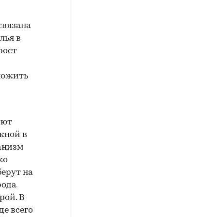
связана
лья в
рост
множить
уют
жной в
ханизм
ко
ерут на
рода
рой. В
е всего