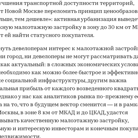
учшения транспортной доступности территорий,
т Новой Москве переломить принцип ценообразо
льше, тем дешевле»: активная урбанизация выведе
ную малоэтажную застройку в зону до 30 км от 
т ей найти статусного покупателя.
нуть девелоперам интерес к малоэтажной застрой
ни город, ни девелоперы не могут рассматривать 
как актуальный: в сложных экономических услов
еобходимо как можно более быстрое и эффективн
е социальной инфраструктуры, другим важна
льная прибыль от каждого возведенного квадрат
Однако у нас как аналитиков рынка по-прежнему е
 на то, что в будущем вектор сменится — и в рамк
осквы, в зоне 8 км от МКАД и до ЦКАД, удастся
вывать качественную малоэтажную застройку,
ную и интересную инвесторам и конечным покуп
недвижимости.