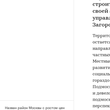
строи
своей
управ
Загор
Террито
остаетс
направл
частных
Местные
развити
социал
гораздо
Подмоск
и девел
подмоск
перспек
Назван район Москвы с ростом цен