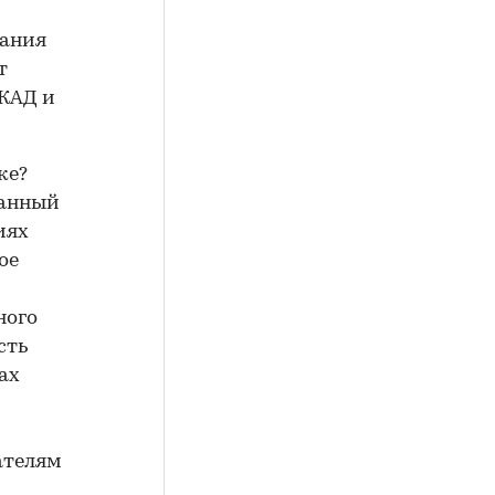
вания
т
МКАД и
ке?
данный
иях
ое
ного
сть
ах
ателям