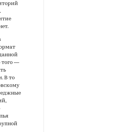
риторий
.
итие
нет.
в
формат
 данной
е того —
ать
. В то
овскому
ттеджные
ий,
ю
лья
крупной