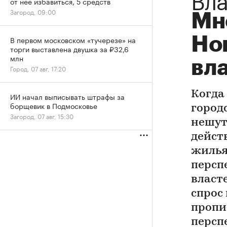
от нее избавиться, 5 средств
Загород, 09:00
Мн
Но
В первом московском «тучерезе» на
торги выставлена двушка за ₽32,6
млн
вл
Город, 07 авг, 17:20
Когда
ИИ начал выписывать штрафы за
борщевик в Подмосковье
город
Загород, 07 авг, 15:30
нешут
дейст
жилья
персп
власт
спрос
пропи
персп