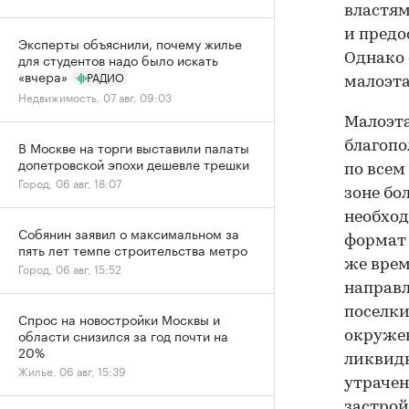
властям
и предо
Эксперты объяснили, почему жилье
для студентов надо было искать
Однако 
«вчера»
РАДИО
малоэта
Недвижимость, 07 авг, 09:03
Малоэта
В Москве на торги выставили палаты
благопо
допетровской эпохи дешевле трешки
по всем
Город, 06 авг, 18:07
зоне бо
необход
Собянин заявил о максимальном за
формат 
пять лет темпе строительства метро
же врем
Город, 06 авг, 15:52
направл
поселки
Спрос на новостройки Москвы и
области снизился за год почти на
окруже
20%
ликвидн
Жилье, 06 авг, 15:39
утрачен
застрой