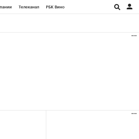
пании
Телеканал
РБК Вино
ациональные проекты
Город
аншизы
Газета
ка
Бизнес