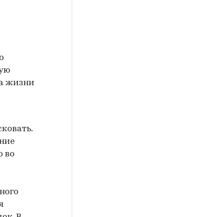
о
ную
за жизни
ковать.
ение
о во
ного
я