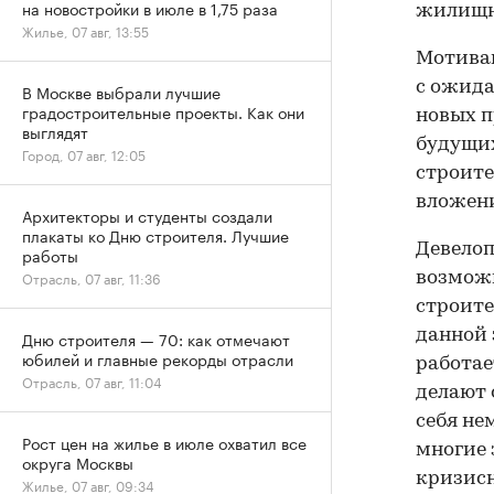
на новостройки в июле в 1,75 раза
жилищно
Жилье, 07 авг, 13:55
Мотивац
с ожида
В Москве выбрали лучшие
градостроительные проекты. Как они
новых п
выглядят
будущих
Город, 07 авг, 12:05
строите
вложени
Архитекторы и студенты создали
плакаты ко Дню строителя. Лучшие
Девелоп
работы
Отрасль, 07 авг, 11:36
возможн
строите
данной 
Дню строителя — 70: как отмечают
юбилей и главные рекорды отрасли
работае
Отрасль, 07 авг, 11:04
делают 
себя не
Рост цен на жилье в июле охватил все
многие 
округа Москвы
кризисн
Жилье, 07 авг, 09:34