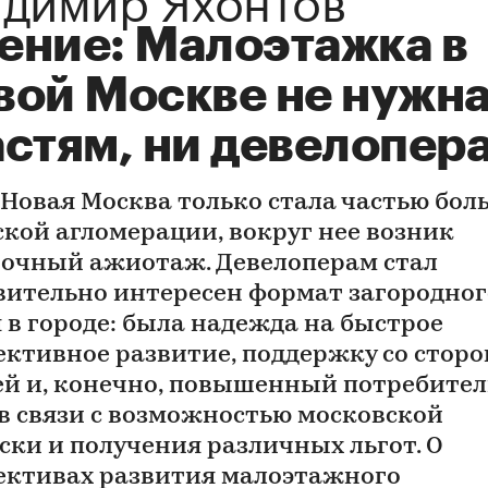
ение: Малоэтажка в
вой Москве не нужна
астям, ни девелопер
 Новая Москва только стала частью бо
ской агломерации, вокруг нее возник
очный ажиотаж. Девелоперам стал
вительно интересен формат загородног
 в городе: была надежда на быстрое
ективное развитие, поддержку со стор
ей и, конечно, повышенный потребите
 в связи с возможностью московской
ски и получения различных льгот. О
ективах развития малоэтажного