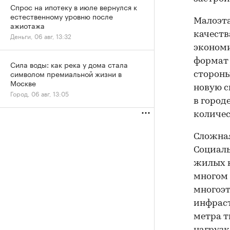
Спрос на ипотеку в июле вернулся к
естественному уровню после
Малоэта
ажиотажа
качеств
Деньги, 06 авг, 13:32
эконом
формат 
Сила воды: как река у дома стала
символом премиальной жизни в
стороны
Москве
новую с
Город, 06 авг, 13:05
в город
количес
Сложная
Социаль
жилых к
многом 
многоэ
инфраст
метра т