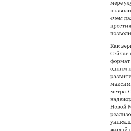
мере ул
позволи
«чем да
престиж
позволи
Как вер
Сейчас 
формат 
одним н
развити
максима
метра. 
надежда
Новой М
реализо
уникаль
жилой 