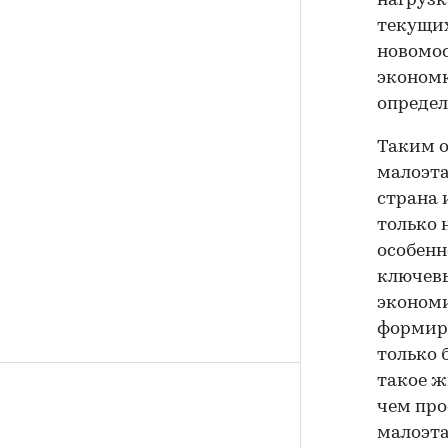
нагрузк
текущих
новомос
экономк
определ
Таким о
малоэта
страна 
только 
особенн
ключев
экономи
формиро
только 
такое ж
чем про
малоэта