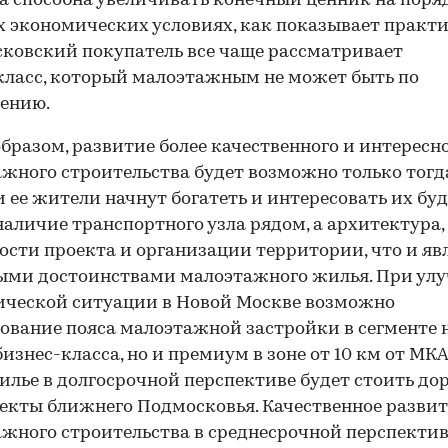
а способна увеличивать конечный ценник на поряд
 экономических условиях, как показывает практи
ковский покупатель все чаще рассматривает
ласс, который малоэтажным не может быть по
ению.
бразом, развитие более качественного и интересн
жного строительства будет возможно только тогда
и ее жители начнут богатеть и интересовать их буд
наличие транспортного узла рядом, а архитектура,
ости проекта и организации территории, что и яв
ыми достоинствами малоэтажного жилья. При ул
ческой ситуации в Новой Москве возможно
вание пояса малоэтажной застройки в сегменте 
бизнес-класса, но и премиум в зоне от 10 км от МКА
илье в долгосрочной перспективе будет стоить до
екты ближнего Подмосковья. Качественное разви
жного строительства в среднесрочной перспективе