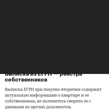
среднестатистического участника рынка
недвижимости.
Важно убедиться, что продавец имеет право
проводить сделку; подтверждающие это
документы могут быть различными, например
договор купли-продажи, дарения, передачи
(приватизация), свидетельство о праве на
наследство. В любом случае в них содержатся
данные о собственниках и самом объекте
недвижимости, в которых не должно быть
несоответствий.
Выписка из ЕГРН — реестра
собственников
Выписка ЕГРН при покупке вторички содержит
актуальную информацию о квартире и ее
собственниках, не поленитесь сверить ее с
данными из прочих документов.