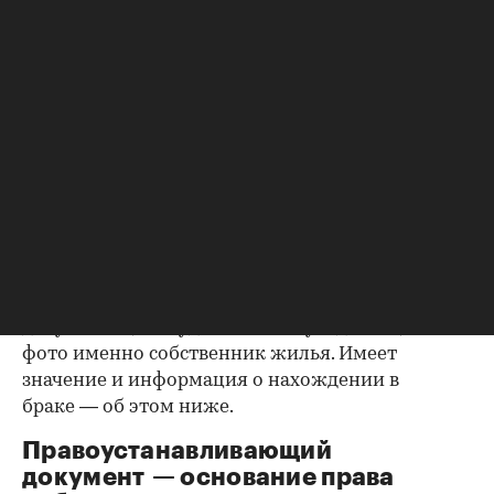
Как утверждают эксперты агентства
«ИНКОМ-
Недвижимость»
, проверка квартиры перед
покупкой на вторичном рынке начинается с
ознакомления с паспортами всех
совершеннолетних собственников. Обратите
внимание на состояние документа и не
просрочен ли он. Бывает, что срок действия
паспорта вот-вот закончится, и в этом случае
имеет смысл заменить его до сделки.
Все данные владельцев должны совпадать с
указанными в правоустанавливающих
документах; не будет лишним убедиться, что на
фото именно собственник жилья. Имеет
значение и информация о нахождении в
браке — об этом ниже.
Правоустанавливающий
документ — основание права
00:00
/
00:00