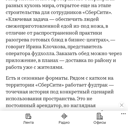
разных кухонь мира, открытое еще на этапе
строительства для сотрудников «СберСити».
«Ключевая задача — обеспечить людей
свежеприготовленной едой из-под ножа, в
отличие от распространенной практики
разогрева готовых блюд в бизнес-центрах», —
говорит Ирина Клочкова, представитель
оператора фудхолла. Заказать обед можно через
приложение, в планах — доставка по району и
работа уже с жителями.
Есть и сезонные форматы. Рядом с катком на
территории «СберСити» работает фудтрак —
точечная история под конкретный сценарий
использования пространства. Это не
постоянный арендатор, но наглядная
демонстрация того, как среда может работать в
разных режимах в зависимости от времени
Лента
Радио
Офисы
года.