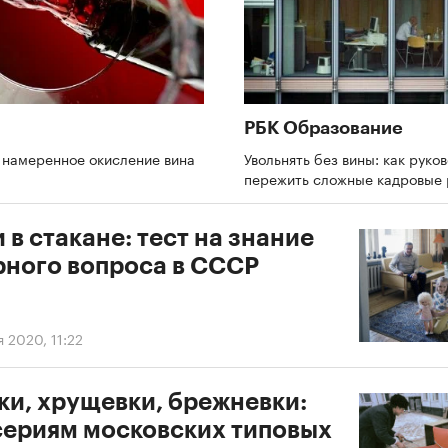
РБК Образование
 намеренное окисление вина
Увольнять без вины: как руко
пережить сложные кадровые
в стакане: тест на знание
рного вопроса в СССР
я 2020, 11:22
ки, хрущевки, брежневки:
 сериям московских типовых