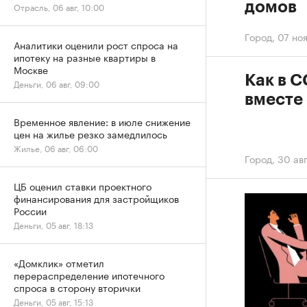
домов
Отрасль, 06 авг, 10:00
Город
,
07 но
Аналитики оценили рост спроса на
ипотеку на разные квартиры в
Москве
Как в 
Деньги, 06 авг, 09:00
вместе
Временное явление: в июле снижение
цен на жилье резко замедлилось
Жилье, 06 авг, 06:00
Город
,
30 ав
ЦБ оценил ставки проектного
финансирования для застройщиков
России
Деньги, 05 авг, 18:13
«Домклик» отметил
перераспределение ипотечного
спроса в сторону вторички
Деньги, 05 авг, 15:13