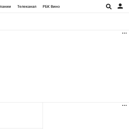
пании
Телеканал
РБК Вино
ациональные проекты
Город
аншизы
Газета
ка
Бизнес