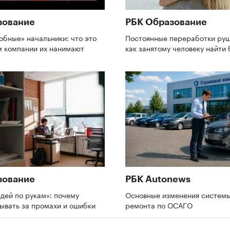
зование
РБК Образование
обные» начальники: что это
Постоянные переработки руш
ем компании их нанимают
как занятому человеку найти
зование
РБК Autonews
дей по рукам»: почему
Основные изменения систем
зывать за промахи и ошибки
ремонта по ОСАГО