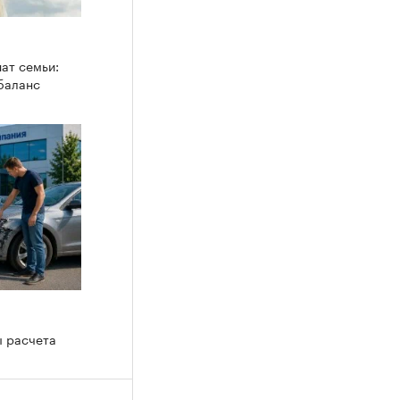
ат семьи:
 баланс
ы расчета