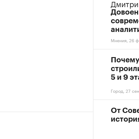
Дмитри
Довоен
соврем
аналит
Мнения
,
26 ф
Почему
строил
5 и 9 э
Город
,
27 сен
От Сове
истори