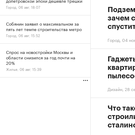
допетровской эпохи дешевле трешки
Город, 06 авг, 18:07
Подзем
зачем с
Собянин заявил о максимальном за
спусти
пять лет темпе строительства метро
Город, 06 авг, 15:52
Город
,
04 но
Спрос на новостройки Москвы и
области снизился за год почти на
Гаджеты
20%
кварти
Жилье, 06 авг, 15:39
пылесо
Дизайн
,
28 с
Что так
строили
сталин