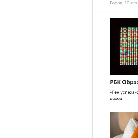
Город
,
10 сен
РБК Обра
«Ген успеха»
доход