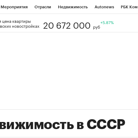
Мероприятия
Отрасли
Недвижимость
Autonews
РБК Ком
20 672 000
 цена квартиры
Образование
РБК Курсы
РБК Life
Тренды
+5.87%
Визионеры
Н
вских новостройках
руб
Дискуссионный клуб
Исследования
Кредитные рейтинги
Фр
Спецпроекты
Проверка контрагентов
Политика
Экономи
к наличной валюты
вижимость в СССР