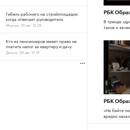
РБК Обра
Гибель рабочего на стройплощадке:
когда отвечает руководитель
В тренде «др
Мнения, 05 авг, 13:29
такое и зач
Кто из пенсионеров имеет право не
платить налог за квартиру и дачу
Деньги, 05 авг, 12:15
РБК Обра
«Не бейте лю
вредно нака