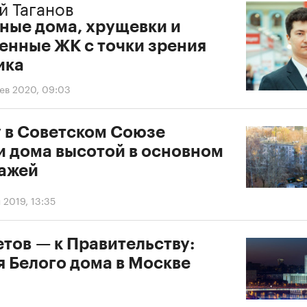
й Таганов
ные дома, хрущевки и
енные ЖК с точки зрения
ика
ев 2020, 09:03
 в Советском Союзе
и дома высотой в основном
тажей
 2019, 13:35
тов — к Правительству:
я Белого дома в Москве