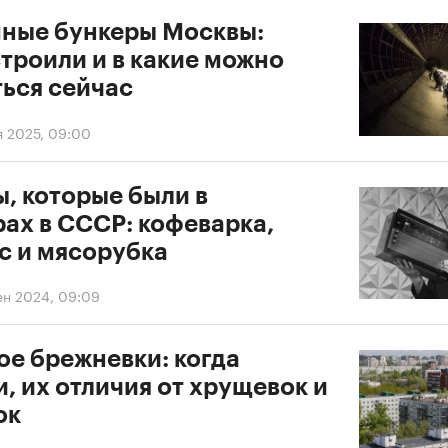
ные бункеры Москвы:
троили и в какие можно
ться сейчас
я 2025, 09:00
, которые были в
рах в СССР: кофеварка,
с и мясорубка
ен 2024, 09:09
ое брежневки: когда
, их отличия от хрущевок и
ок