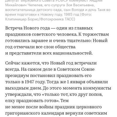
Михайлович Чепелев, его супруга Зоя Васильевна,
воспитательница детского сада, сын Володя и дочь Таня во
время подготовки к Новому году. 1985 год
(Фото:
Клипиницер Борис/Фотохроника ТАСС)
Встреча Нового года — один из главных
праздников советского человека. К торжествам
готовились заранее и очень тщательно: Новый
год отмечали все слои общества
и представители всех национальностей.
Сейчас кажется, что Новый год встречали
всегда. На самом деле в Советском Союзе
президиум постановил праздновать его
только в 1947 году. Тогда же 1 января объявили
выходным днем. До этого момента коммунисты
утверждали, что «только тот, кто друг попов,
елку праздновать готов». Тем
не менее после войны праздник церковного
григорианского календаря вернули советским