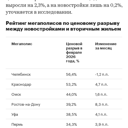
выросли на 2,3%, а на новостройки лишь на 0,2%,
уточняется в исследовании.
Рейтинг мегаполисов по ценовому разрыву
между новостройками и вторичным жильем
Мегаполис
Ценовой
Изменение
разрыв в
за месяц
феврале
2026
года, %
Челябинск
56,4%
-1,2 п.п.
Краснодар
53,2%
4,7 п.п.
Омск
44,0%
1,6 п.п.
Ростов-на-Дону
39,2%
8,3 п.п.
Уфа
38,5%
4,1 п.п.
Пермь
34,3%
3,9 п.п.