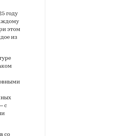
25 году
каждому
ри этом
дое из
туре
наком
новными
чных
 с
ли
в со