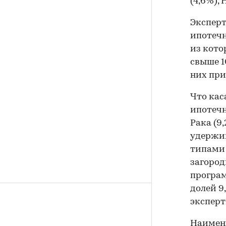
(4,6%), 
Эксперт
ипотечн
из кото
свыше 1
них при
Что кас
ипотечн
Рака (9,
удержив
типами 
загород
програм
долей 9
эксперт
Наимень