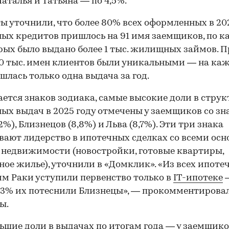
Наталья и Татьяна — по 4,5%.
ы уточнили, что более 80% всех оформленных в 20
ых кредитов пришлось на 91 имя заемщиков, по 
рых было выдано более 1 тыс. жилищных займов. П
0 тыс. имен клиентов были уникальными — на каж
шлась только одна выдача за год.
ается знаков зодиака, самые высокие доли в струк
ых выдач в 2025 году отмечены у заемщиков со з
2%), Близнецов (8,8%) и Льва (8,7%). Эти три знака
ают лидерство в ипотечных сделках со всеми ос
недвижимости (новостройки, готовые квартиры,
ное жилье), уточнили в «Домклик». «Из всех ипоте
м Раки уступили первенство только в
IТ-ипотеке
—
,3% их потеснили Близнецы», — прокомментирова
ы.
шие доли в выдачах по итогам года — у заемщико