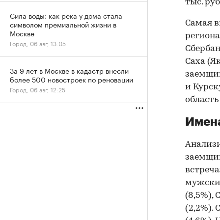
тыс. руб
Сила воды: как река у дома стала
Самая в
символом премиальной жизни в
Москве
региона
Город, 06 авг, 13:05
Сбербан
Саха (Я
За 9 лет в Москве в кадастр внесли
заемщи
более 500 новостроек по реновации
и Курск
Город, 06 авг, 12:25
область 
Имена
Анализи
заемщик
встреча
мужски
(8,5%), 
(2,2%).