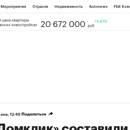
Мероприятия
Отрасли
Недвижимость
Autonews
РБК Ком
20 672 000
 цена квартиры
Образование
РБК Курсы
РБК Life
Тренды
+5.87%
Визионеры
Н
вских новостройках
руб
Дискуссионный клуб
Исследования
Кредитные рейтинги
Фр
Спецпроекты
Проверка контрагентов
Политика
Экономи
к наличной валюты
Поделиться
 янв, 12:49
«Домклик» составили