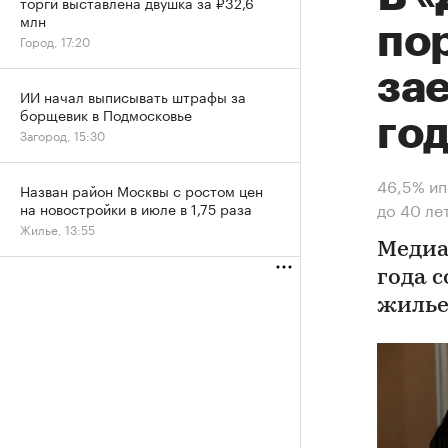
торги выставлена двушка за ₽32,6
млн
по
Город, 17:20
за
ИИ начал выписывать штрафы за
борщевик в Подмосковье
го
Загород, 15:30
46,5% ип
Назван район Москвы с ростом цен
до 40 ле
на новостройки в июле в 1,75 раза
Жилье, 13:55
Медиа
года с
жилье