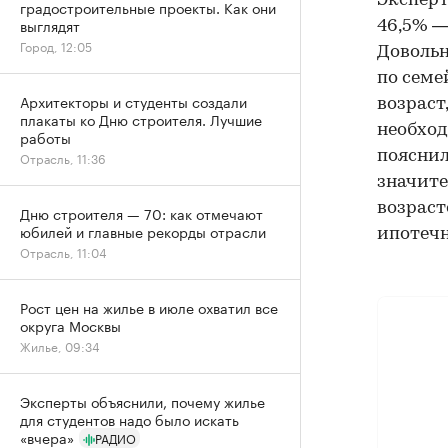
Эксперт
градостроительные проекты. Как они
выглядят
46,5% —
Город, 12:05
Довольн
по семе
Архитекторы и студенты создали
возраст
плакаты ко Дню строителя. Лучшие
необход
работы
пояснил
Отрасль, 11:36
значите
возраст
Дню строителя — 70: как отмечают
юбилей и главные рекорды отрасли
ипотечн
Отрасль, 11:04
Рост цен на жилье в июле охватил все
округа Москвы
Жилье, 09:34
Эксперты объяснили, почему жилье
для студентов надо было искать
«вчера»
РАДИО