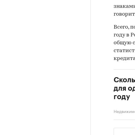
знаками
говорит
Всего, 
году в 
общую с
статист
кредита
Сколь
для о
году
Недвижим