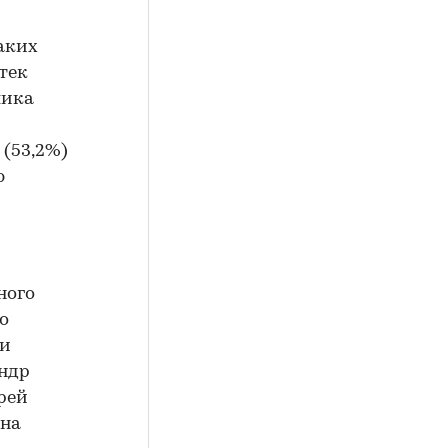
аких
тек
лика
(53,2%)
ю
ного
о
ди
ндр
дрей
ина