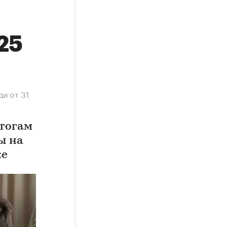
25
и от 31
тогам
ы на
ке