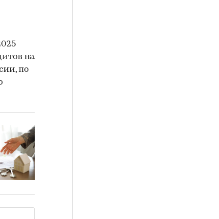
2025
дитов на
сии, по
о