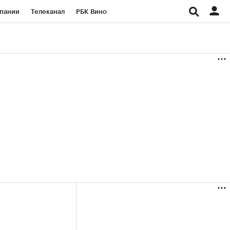
пании
Телеканал
РБК Вино
ациональные проекты
Город
аншизы
Газета
ка
Бизнес