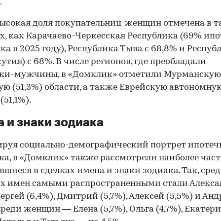
.
ысокая доля покупательниц-женщин отмечена в т
х, как Карачаево-Черкесская Республика (69% ипо
ка в 2025 году), Республика Тыва с 68,8% и Респуб
кутия) с 68%. В числе регионов, где преобладали
ки-мужчины, в «Домклик» отметили Мурманскую 
ую (51,3%) области, а также Еврейскую автономну
(51,1%).
 и знаки зодиака
руя социально-демографический портрет ипотеч
а, в «Домклик» также рассмотрели наиболее част
вшиеся в сделках имена и знаки зодиака. Так, сре
х имен самыми распространенными стали Алекса
Сергей (6,4%), Дмитрий (5,7%), Алексей (5,5%) и Ан
 Среди женщин — Елена (5,7%), Ольга (4,7%), Екатер