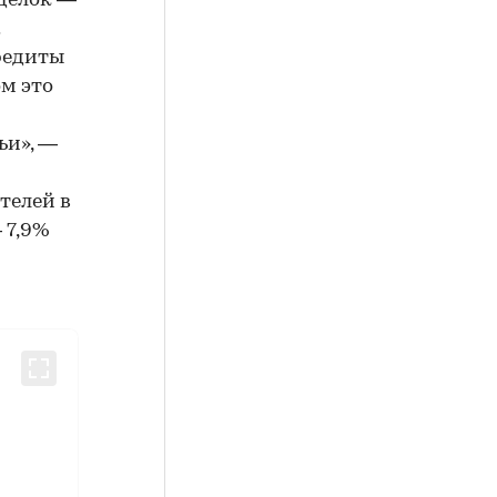
сделок —
редиты
ом это
ьи», —
телей в
— 7,9%