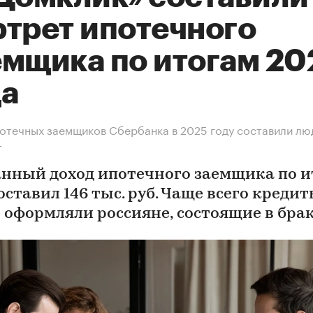
ртрет ипотечного
емщика по итогам 20
да
отечных заемщиков Сбербанка в 2025 году составили люд
т
нный доход ипотечного заемщика по и
оставил 146 тыс. руб. Чаще всего кредит
 оформляли россияне, состоящие в бра