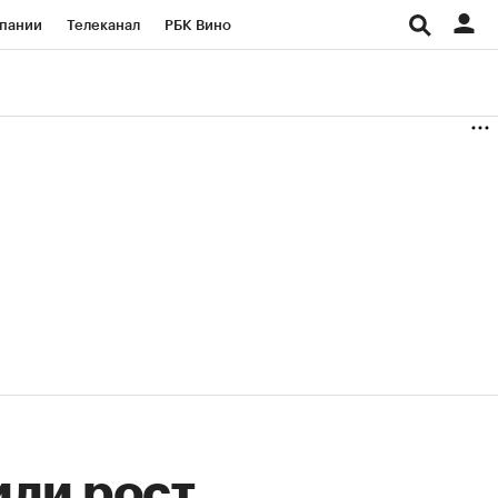
пании
Телеканал
РБК Вино
ациональные проекты
Город
аншизы
Газета
ка
Бизнес
или рост