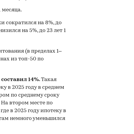
1 месяца.
ки сократился на 8%, до
низился на 5%, до 23 лет 1
тования (в пределах 1–
нах из топ-50 по
 составил 14%.
Такая
ку в 2025 году в среднем
ером по среднему сроку
 На втором месте по
де в 2025 году ипотеку в
к там немного уменьшился