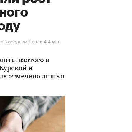
ного
оду
не в среднем брали 4,4 млн
ита, взятого в
 Курской и
ие отмечено лишь в