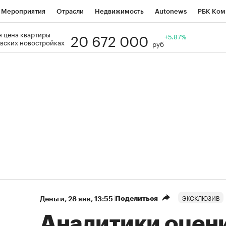
Мероприятия
Отрасли
Недвижимость
Autonews
РБК Ком
20 672 000
 цена квартиры
Образование
РБК Курсы
РБК Life
Тренды
+5.87%
Визионеры
Н
вских новостройках
руб
Дискуссионный клуб
Исследования
Кредитные рейтинги
Фр
Спецпроекты
Проверка контрагентов
Политика
Экономи
к наличной валюты
ЭКСКЛЮЗИВ
Поделиться
Деньги
⁠,
28 янв, 13:55
Аналитики оцен