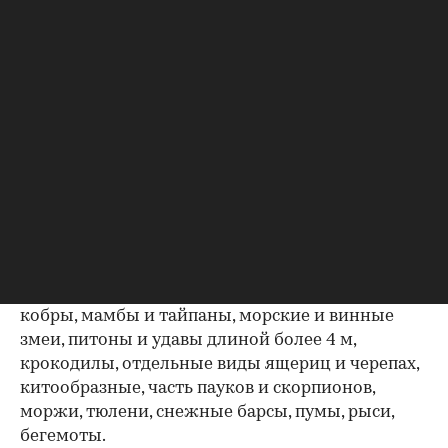
Фото: Lauren Suryanata / Shutterstock / FOTODOM
Владельцев загородной недвижимости также
могут оштрафовать
за содержание в доме
некоторых животных, включенных в особый
черный список. К таким животным отнесены
кобры, мамбы и тайпаны, морские и винные
змеи, питоны и удавы длиной более 4 м,
крокодилы, отдельные виды ящериц и черепах,
китообразные, часть пауков и скорпионов,
моржи, тюлени, снежные барсы, пумы, рыси,
бегемоты.