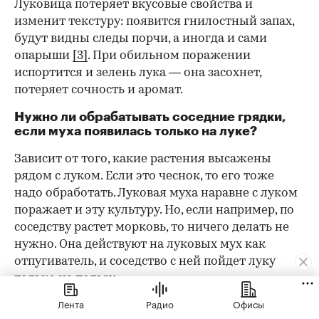
Луковица потеряет вкусовые свойства и
изменит текстуру: появится гнилостный запах,
будут видны следы порчи, а иногда и сами
опарыши
[3]
. При обильном поражении
испортится и зелень лука — она засохнет,
потеряет сочность и аромат.
Нужно ли обрабатывать соседние грядки,
если муха появилась только на луке?
Зависит от того, какие растения высажены
рядом с луком. Если это чеснок, то его тоже
надо обработать. Луковая муха наравне с луком
поражает и эту культуру. Но, если например, по
соседству растет морковь, то ничего делать не
нужно. Она действуют на луковых мух как
отпугиватель, и соседство с ней пойдет луку
только на пользу.
Лента
Радио
Офисы
Как избавиться от луковой мухи: