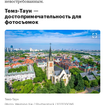
невостребованным.
Темз-Таун —
достопримечательность для
фотосъемок
Темз-Таун
(Фото: Weiming Xie / Shutterstock / FOTODOM)