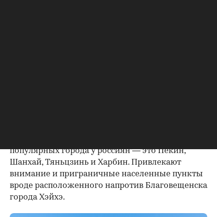
так как этот срок тоже идет в 70-летний зачет,
добавляет Алексей Котлов. Срок пользования
можно продлить, но это платная услуга. Стоит
такое продление (самим покупателем или его
наследниками) в среднем по $2,5 за 1 кв. м.
Где россияне покупают жилье в
Китае
Покупателей-россиян на китайском рынке
жилья немного, бывают месяцы, когда сделки с
их участием единичны, отметили в компании
«Этажи» во Владивостоке. Четыре самых
популярных города у россиян — это Пекин,
Шанхай, Тяньцзинь и Харбин. Привлекают
внимание и приграничные населенные пункты
вроде расположенного напротив Благовещенска
города Хэйхэ.