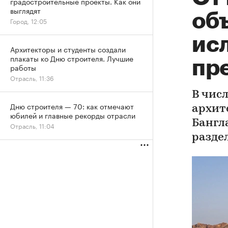
градостроительные проекты. Как они
выглядят
об
Город, 12:05
ис
Архитекторы и студенты создали
плакаты ко Дню строителя. Лучшие
пр
работы
Отрасль, 11:36
В чис
Дню строителя — 70: как отмечают
архит
юбилей и главные рекорды отрасли
Бангл
Отрасль, 11:04
разде