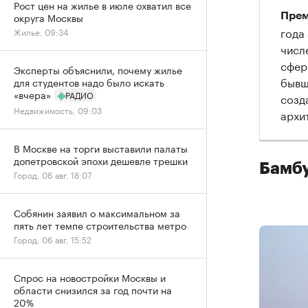
Рост цен на жилье в июле охватил все
округа Москвы
Прем
года
Жилье, 09:34
числ
сфер
Эксперты объяснили, почему жилье
бывш
для студентов надо было искать
«вчера»
РАДИО
созд
Недвижимость, 09:03
архи
В Москве на торги выставили палаты
допетровской эпохи дешевле трешки
Бамбу
Город, 06 авг, 18:07
Собянин заявил о максимальном за
пять лет темпе строительства метро
Город, 06 авг, 15:52
Спрос на новостройки Москвы и
области снизился за год почти на
20%