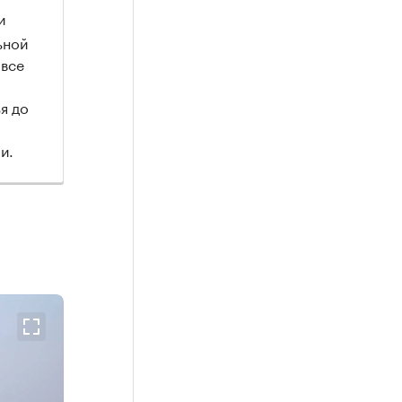
и
ьной
 все
я до
и.