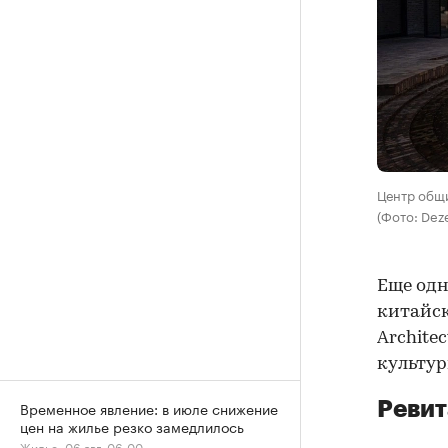
Центр общ
(Фото: Dez
Еще одн
китайск
Archite
культур
Ревит
Временное явление: в июле снижение
цен на жилье резко замедлилось
Жилье, 06 авг, 06:00