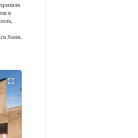
 пришла
еш в
роль,
га Хана.