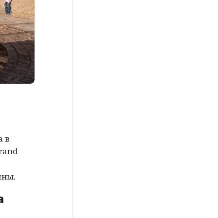
а в
rand
ины.
а