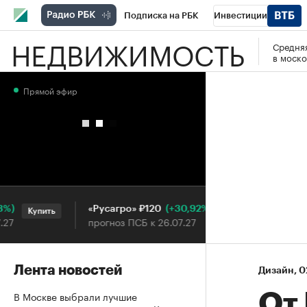
Подписка на РБК
Инвестиции
НЕДВИЖИМОСТЬ
Средняя
РБК Вино
Спорт
Школа управления
в моско
Национальные проекты
Город
Стил
Прямой эфир
Кредитные рейтинги
Франшизы
Га
Проверка контрагентов
Политика
Э
(+30,92%)
«Русагро» ₽120
Ozon ₽5
Купить
Купить
прогноз ПСБ к 26.07.27
прогноз 
Лента новостей
Дизайн
⁠,
0
В Москве выбрали лучшие
От 