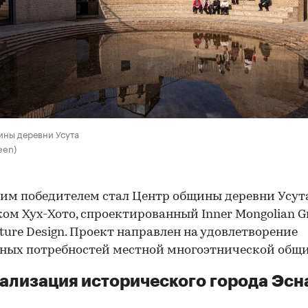
ины деревни Усута
een)
им победителем стал Центр общины деревни Усут
ом Хух-Хото, спроектированный Inner Mongolian G
cture Design. Проект направлен на удовлетворение
ных потребностей местной многоэтнической общ
ализация исторического города Эсн