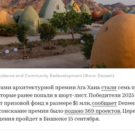
sidence and Community Redevelopment
(Фото: Dezeen)
тами архитектурной премии Ага Хана
стали
семь п
которые ранее попали в шорт-лист. Победители 2025
т призовой фонд в размере $1 млн,
сообщает
Dezeen
 соискание премии было
подано 369 проектов.
Цер
ения пройдет в Бишкеке 15 сентября.