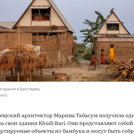
00:00
/
00:00
е здания в Бангладеш
een)
ешский архитектор Марина Табасум получила одн
за свои здания Khudi Bari. Они представляют собой
ртируемые объекты из бамбука и могут быть собр