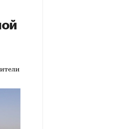
ной
дители