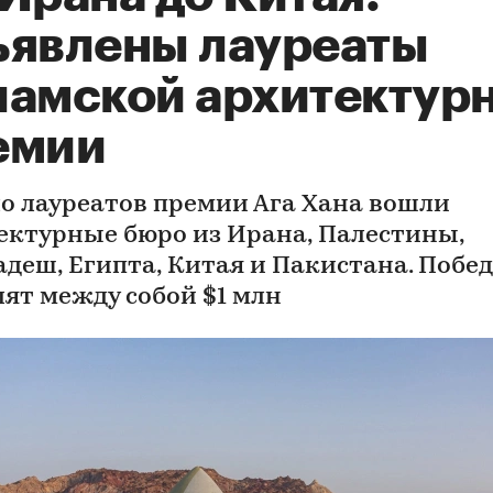
ъявлены лауреаты
ламской архитектур
емии
ло лауреатов премии Ага Хана вошли
ектурные бюро из Ирана, Палестины,
адеш, Египта, Китая и Пакистана. Побе
лят между собой $1 млн