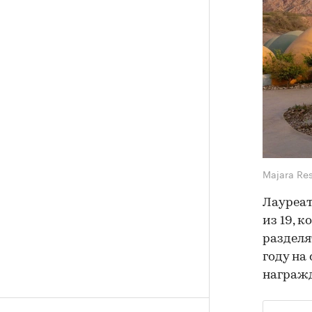
Majara Re
Лауреа
из 19, 
разделя
году на
награжд