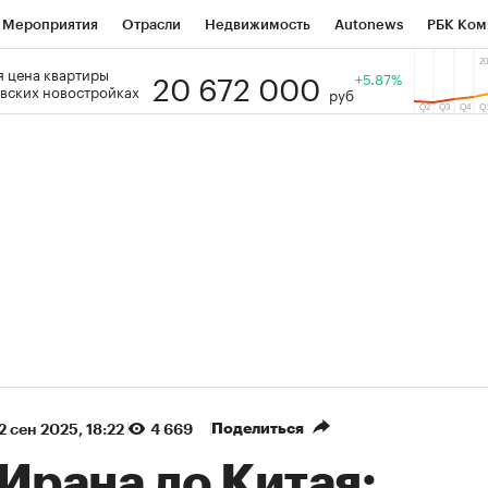
Мероприятия
Отрасли
Недвижимость
Autonews
РБК Ком
20 672 000
 цена квартиры
 РБК
РБК Образование
РБК Курсы
РБК Life
+5.87%
Тренды
Виз
вских новостройках
руб
ь
Крипто
РБК Бизнес-среда
Дискуссионный клуб
Исследо
зета
Спецпроекты СПб
Конференции СПб
Спецпроекты
кономика
Бизнес
Технологии и медиа
Финансы
Рынок на
(+88,29%)
(+32,04%)
 450
АФК «Система» ₽12
Купить
Ку
ПСБ к 29.07.27
прогноз БКС к 15.07.27
Поделиться
2 сен 2025, 18:22
4 669
Ирана до Китая: