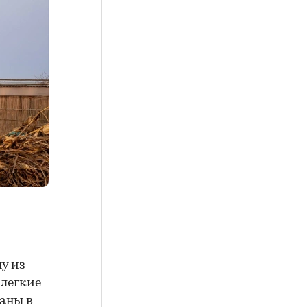
у из
 легкие
аны в