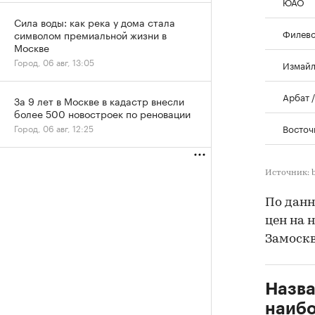
ЮАО
Сила воды: как река у дома стала
Филевс
символом премиальной жизни в
Москве
Город, 06 авг, 13:05
Измайл
Арбат 
За 9 лет в Москве в кадастр внесли
более 500 новостроек по реновации
Восточ
Город, 06 авг, 12:25
Источник: 
По данн
цен на 
Замоскв
Назва
наибо