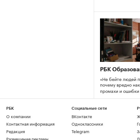
РБК Образова
«Не бейте людей п
почему вредно нак
промахи и ошибк
РБК
Социальные сети
Р
О компании
ВКонтакте
Ж
Контактная информация
Одноклассники
Г
Редакция
Telegram
З
Размещение рекламы
Д