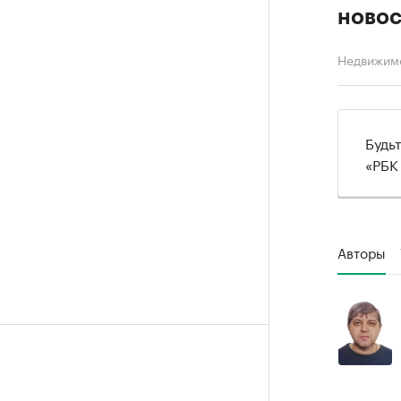
новос
Недвижим
Будь
«РБК
Авторы