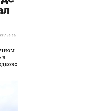
ал
жилье за
ичном
 в
едково