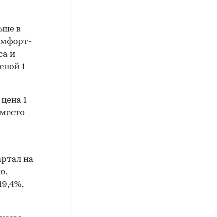
ьше в
омфорт-
са и
еной 1
цена 1
 место
артал на
о.
19,4%,