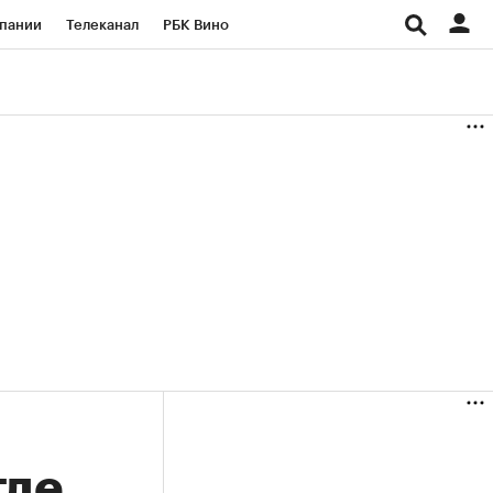
пании
Телеканал
РБК Вино
ациональные проекты
Город
аншизы
Газета
ка
Бизнес
где