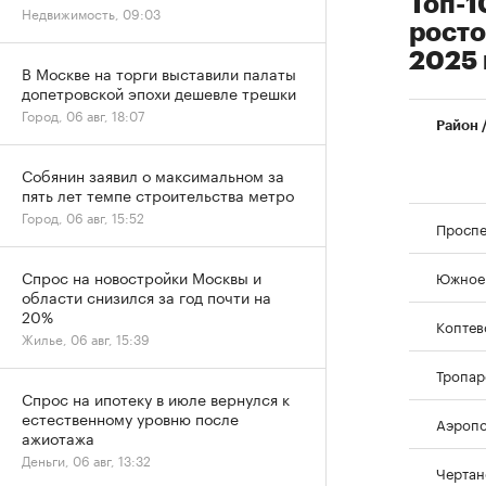
Топ-1
Недвижимость, 09:03
росто
2025 
В Москве на торги выставили палаты
допетровской эпохи дешевле трешки
Город, 06 авг, 18:07
Район 
Собянин заявил о максимальном за
пять лет темпе строительства метро
Город, 06 авг, 15:52
Проспе
Спрос на новостройки Москвы и
Южное 
области снизился за год почти на
20%
Коптев
Жилье, 06 авг, 15:39
Тропар
Спрос на ипотеку в июле вернулся к
естественному уровню после
Аэропо
ажиотажа
Деньги, 06 авг, 13:32
Чертан