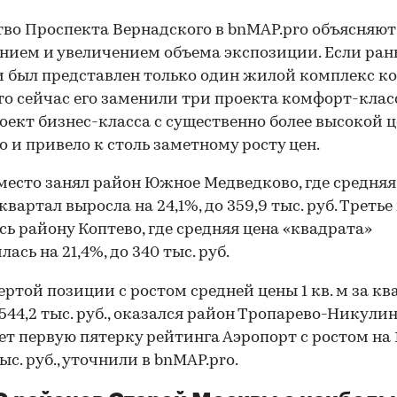
во Проспекта Вернадского в bnMAP.pro объясняют
нием и увеличением объема экспозиции. Если ран
 был представлен только один жилой комплекс к
 то сейчас его заменили три проекта комфорт-клас
оект бизнес-класса с существенно более высокой ц
то и привело к столь заметному росту цен.
место занял район Южное Медведково, где средняя 
 квартал выросла на 24,1%, до 359,9 тыс. руб. Третье
сь району Коптево, где средняя цена «квадрата»
ась на 21,4%, до 340 тыс. руб.
ертой позиции с ростом средней цены 1 кв. м за кв
 544,2 тыс. руб., оказался район Тропарево-Никулин
т первую пятерку рейтинга Аэропорт с ростом на 
ыс. руб., уточнили в bnMAP.pro.