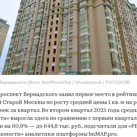
 Вернадского
(Фото: BestPhotoPlus / Shutterstock / FOTODOM)
роспект Вернадского занял первое место в рейтин
 Старой Москвы по росту средней цены 1 кв. м на 
оек за квартал. Во втором квартал 2025 года средн
та» выросла здесь по сравнению с первым квартало
ли на 60,9% — до 644,8 тыс. руб., подсчитали для «Р
имости» аналитики платформы bnMAP.pro.