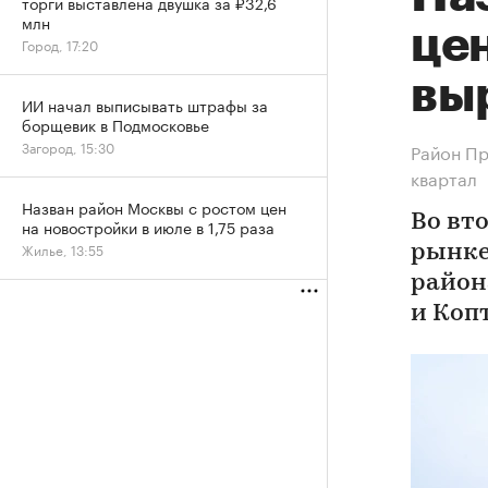
торги выставлена двушка за ₽32,6
млн
цен
Город, 17:20
выр
ИИ начал выписывать штрафы за
борщевик в Подмосковье
Загород, 15:30
Район Пр
квартал
Назван район Москвы с ростом цен
Во вт
на новостройки в июле в 1,75 раза
Жилье, 13:55
рынке
район
и Коп