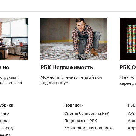
ние
РБК Недвижимость
РБК О
о рукам»:
Можно ли стелить теплый пол
«Ген ус
азывать за
под линолеум
карьеру
и
убрики
Подписки
РБК
илье
Скрыть баннеры на РБК
iOS
ород
Подписка на РБК
And
агород
Корпоративная подписка
AppG
еньги