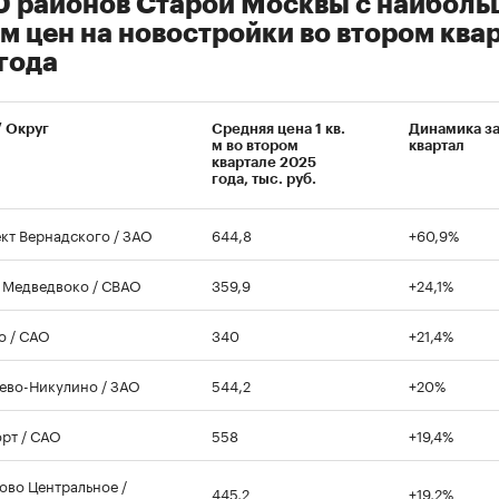
0 районов Старой Москвы с наибол
м цен на новостройки во втором ква
года
/ Округ
Средняя цена 1 кв.
Динамика з
м во втором
квартал
квартале 2025
года, тыс. руб.
кт Вернадского / ЗАО
644,8
+60,9%
Медведвоко / СВАО
359,9
+24,1%
о / САО
340
+21,4%
ево-Никулино / ЗАО
544,2
+20%
рт / САО
558
+19,4%
ово Центральное /
445,2
+19,2%