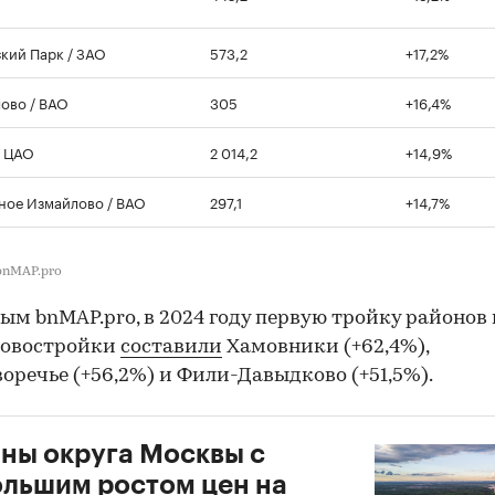
кий Парк / ЗАО
573,2
+17,2%
ово / ВАО
305
+16,4%
/ ЦАО
2 014,2
+14,9%
ное Измайлово / ВАО
297,1
+14,7%
bnMAP.pro
ым bnMAP.pro, в 2024 году первую тройку районов 
новостройки
составили
Хамовники (+62,4%),
оречье (+56,2%) и Фили-Давыдково (+51,5%).
ны округа Москвы с
льшим ростом цен на