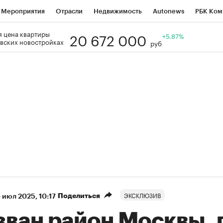
Мероприятия
Отрасли
Недвижимость
Autonews
РБК Ком
20 672 000
 цена квартиры
Образование
РБК Курсы
РБК Life
Тренды
+5.87%
Визионеры
Н
вских новостройках
руб
Дискуссионный клуб
Исследования
Кредитные рейтинги
Фр
Спецпроекты
Проверка контрагентов
Политика
Экономи
к наличной валюты
ЭКСКЛЮЗИВ
Поделиться
 июл 2025, 10:17
зван район Москвы, 