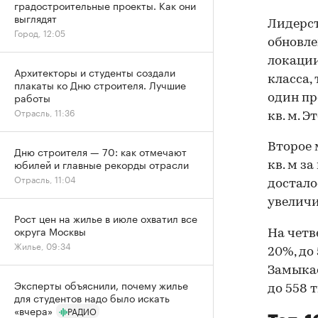
градостроительные проекты. Как они
выглядят
Лидерст
Город, 12:05
обновле
локации
Архитекторы и студенты создали
класса,
плакаты ко Дню строителя. Лучшие
работы
один пр
Отрасль, 11:36
кв. м. Э
Второе 
Дню строителя — 70: как отмечают
юбилей и главные рекорды отрасли
кв. м за
Отрасль, 11:04
достало
увеличил
Рост цен на жилье в июле охватил все
округа Москвы
На четв
Жилье, 09:34
20%, до
Замыкае
Эксперты объяснили, почему жилье
до 558 т
для студентов надо было искать
«вчера»
РАДИО