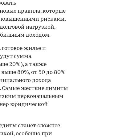
вовать
овые правила, которые
 повышенными рисками.
долговой нагрузкой,
абильным доходом.
 готовое жилье и
будут сумма
ше 20%), а также
 выше 80%, от 50 до 80%
ициального дохода
в. Самые жесткие лимиты
низким первоначальным
тнер юридической
редиты станет сложнее
зкой, особенно при