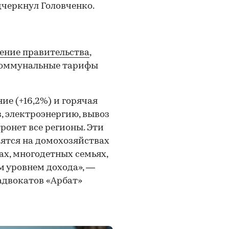
дчеркнул Головченко.
ение правительства
,
 коммунальные тарифы
ие (+16,2%) и горячая
з, электроэнергию, вывоз
ронет все регионы. Эти
зятся на домохозяйствах
х, многодетных семьях,
м уровнем дохода», —
адвокатов «Арбат»