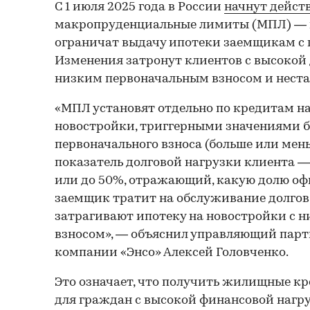
С 1 июля 2025 года в России
начнут дейст
макропруденциальные лимиты (МПЛ) — н
ограничат выдачу ипотеки заемщикам с
Изменения затронут клиентов с высокой 
низким первоначальным взносом и нест
«МПЛ установят отдельно по кредитам на
новостройки, триггерными значениями 
первоначального взноса (больше или мень
показатель долговой нагрузки клиента —
или до 50%, отражающий, какую долю оф
заемщик тратит на обслуживание долго
затрагивают ипотеку на новостройки с 
взносом», — объяснил управляющий пар
компании «Энсо» Алексей Головченко.
Это означает, что получить жилищные к
для граждан с высокой финансовой нагру