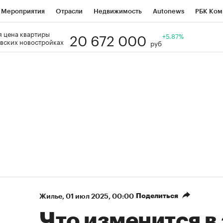
Мероприятия
Отрасли
Недвижимость
Autonews
РБК Ком
20 672 000
 цена квартиры
Образование
РБК Курсы
РБК Life
Тренды
+5.87%
Визионеры
Н
вских новостройках
руб
Дискуссионный клуб
Исследования
Кредитные рейтинги
Фр
Спецпроекты
Проверка контрагентов
Политика
Экономи
к наличной валюты
Поделиться
Жилье
⁠,
01 июл 2025, 00:00
Что изменится в 