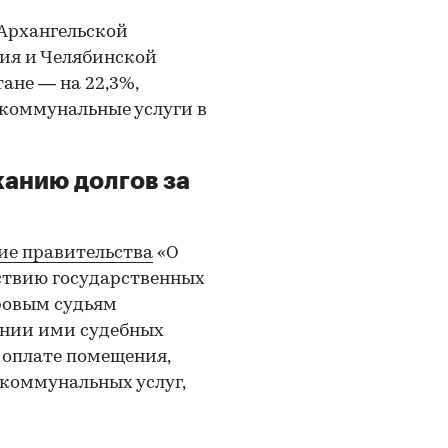
 Архангельской
вия и Челябинской
тане — на 22,3%,
 коммунальные услуги в
анию долгов за
ие правительства
«О
ствию государственных
ровым судьям
ении ими судебных
 оплате помещения,
коммунальных услуг,