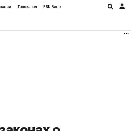
пании
Телеканал
РБК Вино
ациональные проекты
Город
аншизы
Газета
ка
Бизнес
законах о