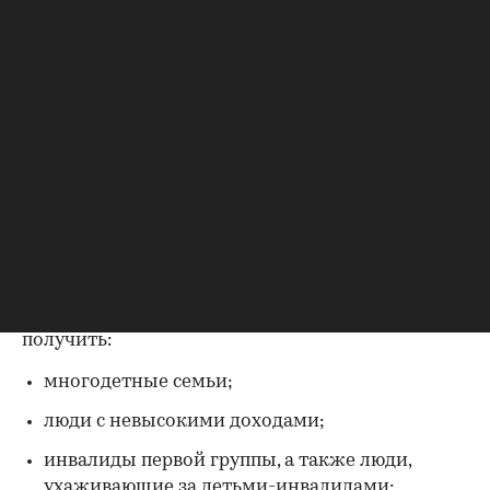
Социальная газификация
Правительство
продлило
программу
социальной газификации на 2025 год. С
помощью программы льготные категории
граждан смогут получить субсидии на
частичную оплату покупки и установки газового
оборудования в рамках программы социальной
газификации. В кабмине
недавно заявили
, что
на эти цели будет дополнительно выделен 1
млрд руб. Субсидии на социальную
газификацию в размере от 100 тыс. руб. могут
получить:
многодетные семьи;
люди с невысокими доходами;
инвалиды первой группы, а также люди,
ухаживающие за детьми-инвалидами;