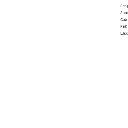
Рег
Зна
Сайт
РБК
Шко