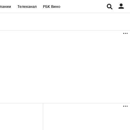
пании
Телеканал
РБК Вино
ациональные проекты
Город
аншизы
Газета
ка
Бизнес