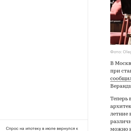
Фото: Ole
В Москв
при ста
сообщи
Веранды
Теперь 
архитек
летние 
различн
Спрос на ипотеку в июле вернулся к
можно и