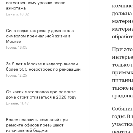
естественному уровню после
компакт
ажиотажа
Деньги, 13:32
должна 
материа
материа
Сила воды: как река у дома стала
символом премиальной жизни в
обработ
Москве
Город, 13:05
При это
интерье
За 9 лет в Москве в кадастр внесли
только 
более 500 новостроек по реновации
примык
Город, 12:25
питания
также н
От каких материалов при ремонте
градона
дома стоит отказаться в 2026 году
Дизайн, 11:47
Собяни
годы. В
Более половины компаний при
ремонте офисов превышают
участка
изначальный бюджет
центра,