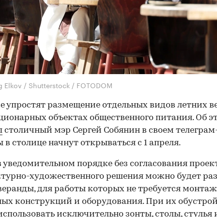
g Elkov / Shutterstock / FOTODOM
е упростят размещение отдельных видов летних в
ционарных объектах общественного питания. Об э
л
столичный мэр Сергей Собянин в своем телеграм
 в столице начнут открываться с 1 апреля.
в уведомительном порядке без согласования проек
турно-художественного решения можно будет ра
веранды, для работы которых не требуется монтаж
ых конструкций и оборудования. При их обустро
спользовать исключительно зонты, столы, стулья 