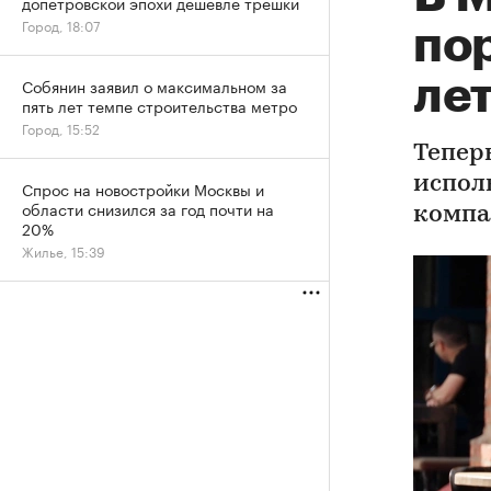
допетровской эпохи дешевле трешки
Город, 18:07
по
ле
Собянин заявил о максимальном за
пять лет темпе строительства метро
Город, 15:52
Тепер
исполь
Спрос на новостройки Москвы и
области снизился за год почти на
компа
20%
Жилье, 15:39