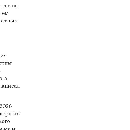
нтов не
ичем
озитных
ния
олжны
о
, а
 написал
2026
еверного
кого
рома и