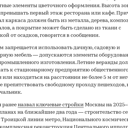
ные элементы цветочного оформления. Высота зо
превышать первый этаж ресторана или кафе. Пр
л каркаса должен быть из металла, дерева, комп
лов, а покрытие может быть сделано из ткани с
кой от осадков, говорится в сообщении.
м запрещается использовать дачную, садовую и
рную мебель — допускаются элементы оборудова
промышленного изготовления. Летние веранды д
ать к стационарному предприятию общественног
 или находиться на расстоянии не более 5 м от него
е препятствовать свободному проходу пешеходов,
чальник.
н ранее
назвал ключевые стройки
Москвы на 2025–
 планах на ближайшие два года — строительство с
 Троицкой линии метро, Национального космичес
 комплексная реконструкция Центрального иппод