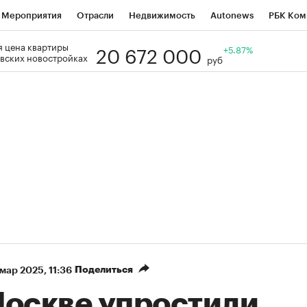
Мероприятия
Отрасли
Недвижимость
Autonews
РБК Ком
20 672 000
 цена квартиры
Образование
РБК Курсы
РБК Life
Тренды
+5.87%
Визионеры
Н
вских новостройках
руб
Дискуссионный клуб
Исследования
Кредитные рейтинги
Фр
Спецпроекты
Проверка контрагентов
Политика
Экономи
к наличной валюты
Поделиться
 мар 2025, 11:36
Москве упростили