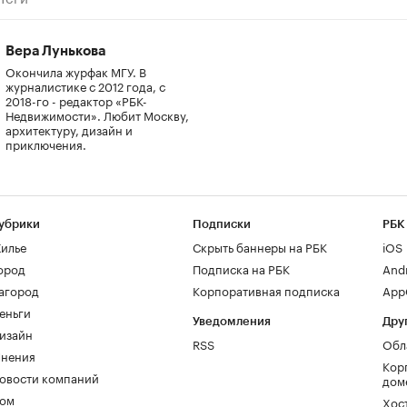
Вера Лунькова
Окончила журфак МГУ. В
журналистике с 2012 года, с
2018-го - редактор «РБК-
Недвижимости». Любит Москву,
архитектуру, дизайн и
приключения.
убрики
Подписки
РБК
илье
Скрыть баннеры на РБК
iOS
ород
Подписка на РБК
And
агород
Корпоративная подписка
AppG
еньги
Уведомления
Дру
изайн
RSS
Обл
нения
Кор
овости компаний
дом
ом
Хос