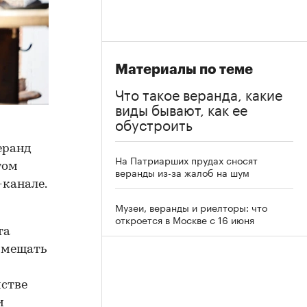
Материалы по теме
Что такое веранда, какие
виды бывают, как ее
обустроить
еранд
На Патриарших прудах сносят
том
веранды из-за жалоб на шум
-канале.
Музеи, веранды и риелторы: что
откроется в Москве с 16 июня
та
змещать
йстве
и