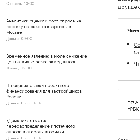
Отрасль, 10:00
другие 
Аналитики оценили рост спроса на
ипотеку на разные квартиры в
Москве
Чита
Деньги, 09:00
Со
Оп
Временное явление: в июле снижение
цен на жилье резко замедлилось
Чт
Жилье, 06:00
ЦБ оценил ставки проектного
финансирования для застройщиков
России
Будь
Деньги, 05 авг, 18:13
«РБК
«Домклик» отметил
перераспределение ипотечного
спроса в сторону вторички
Деньги, 05 авг, 15:13
Авторы