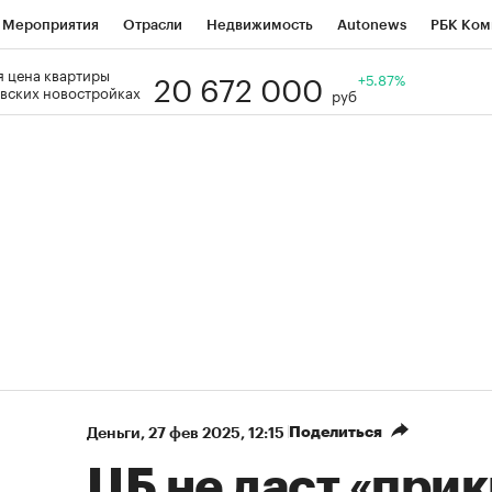
Мероприятия
Отрасли
Недвижимость
Autonews
РБК Ком
20 672 000
 цена квартиры
Образование
РБК Курсы
РБК Life
Тренды
+5.87%
Визионеры
Н
вских новостройках
руб
Дискуссионный клуб
Исследования
Кредитные рейтинги
Фр
Спецпроекты
Проверка контрагентов
Политика
Экономи
к наличной валюты
Поделиться
Деньги
⁠,
27 фев 2025, 12:15
ЦБ не даст «при