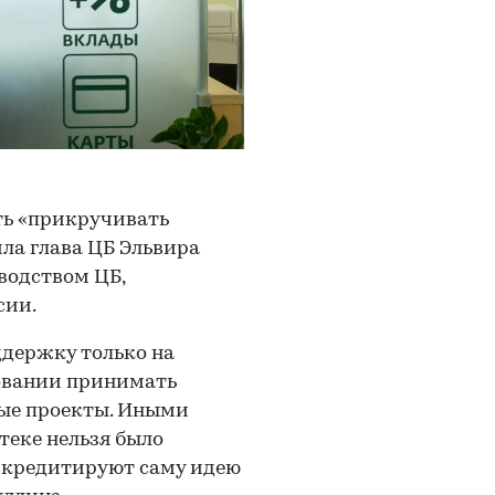
ть «прикручивать
ила глава ЦБ Эльвира
водством ЦБ,
сии.
держку только на
овании принимать
ые проекты. Иными
теке нельзя было
скредитируют саму идею