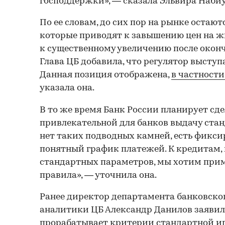
господдержки», — сказала Эльвира Наби
По ее словам, до сих пор на рынке остаю
которые приводят к завышению цен на ж
к существенному увеличению после оконч
Глава ЦБ добавила, что регулятор выступ
Данная позиция отображена,
в частности
указала она.
В то же время Банк России планирует сде
привлекательной для банков выдачу стан
нет таких подводных камней, есть фиксир
понятный график платежей. К кредитам,
стандартных параметров, мы хотим прим
правила», — уточнила она.
Ранее директор департамента банковско
аналитики ЦБ Александр Данилов заявил,
прорабатывает критерии стандартной и