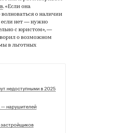
в
. «Если она
не волноваться о наличии
а если нет — нужно
ельно с юристом», —
говорил о возможном
мы в льготных
нут недоступными в 2025
в — нарушителей
т застройщиков