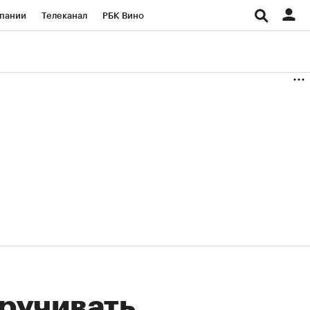
пании
Телеканал
РБК Вино
ациональные проекты
Город
аншизы
Газета
ка
Бизнес
кручивать