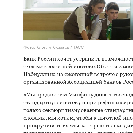
Фото: Кирилл Кухмарь / ТАСС
Банк России хочет устранить возможнос
схемы» к льготной ипотеке. Об этом заяв
Набиуллина
на ежегодной встрече
с руко
организованной Ассоциацией банков Рос
«Мы предложим Минфину давать госспод
стандартную ипотеку и при рефинансир
только секьюритизированные стандартн
словами, мы хотим, чтобы к льготной ипо
прикручивать схемы, которые только ди