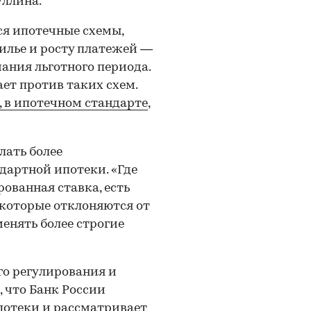
уллина.
тся ипотечные схемы,
илье и росту платежей —
ания льготного периода.
ает против таких схем.
, в ипотечном стандарте
,
лать более
дартной ипотеки. «Где
ованная ставка, есть
 которые отклоняются от
енять более строгие
го регулирования и
 что Банк России
потеки и рассматривает