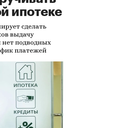
ой ипотеке
ирует сделать
ков выдачу
й нет подводных
афик платежей