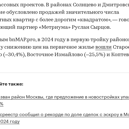
ассовых проектов. В районах Солнцево и Дмитров
е обусловлено продажей значительного числа
ных квартир с более дорогим «квадратом», — гов
ющий партнер «Метриума» Руслан Сырцов.
ым bnMAP.pro, в 2024 году в первую тройку районо
у снижению цен на первичное жилье
вошли
Старо
 (–30,4%), Восточное Измайлово (–25,5%) и Коптев
йте также:
зван район Москвы, где предложение в новостройках упа
5%
среестр сообщил о рекорде по доле сделок с эскроу в М
2024 году