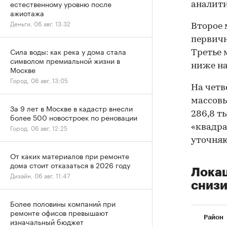
естественному уровню после
аналит
ажиотажа
Деньги, 06 авг, 13:32
Второе 
первичн
Сила воды: как река у дома стала
Третье м
символом премиальной жизни в
ниже на
Москве
Город, 06 авг, 13:05
На четв
массовы
За 9 лет в Москве в кадастр внесли
286,8 т
более 500 новостроек по реновации
«квадра
Город, 06 авг, 12:25
уточняю
От каких материалов при ремонте
дома стоит отказаться в 2026 году
Локац
Дизайн, 06 авг, 11:47
снизи
Более половины компаний при
ремонте офисов превышают
Район
изначальный бюджет