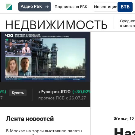
Подписка на РБК
Инвестиции
НЕДВИЖИМОСТЬ
Средняя
РБК Вино
Спорт
Школа управления
в моско
Национальные проекты
Город
Стил
Прямой эфир
Кредитные рейтинги
Франшизы
Га
Проверка контрагентов
Политика
Э
Прямой эфир
(+30,92%)
«Русагро» ₽120
Ozon ₽
Купить
Купить
прогноз ПСБ к 26.07.27
прогноз
Лента новостей
Жилье
⁠,
12
В Москве на торги выставили палаты
На