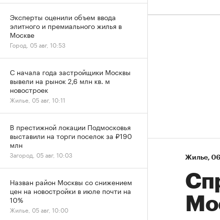
Эксперты оценили объем ввода
элитного и премиального жилья в
Москве
Город, 05 авг, 10:53
С начала года застройщики Москвы
вывели на рынок 2,6 млн кв. м
новостроек
Жилье, 05 авг, 10:11
В престижной локации Подмосковья
выставили на торги поселок за ₽190
млн
Загород, 05 авг, 10:03
Жилье
⁠,
06
Сп
Назван район Москвы со снижением
цен на новостройки в июле почти на
Мо
10%
Жилье, 05 авг, 10:00