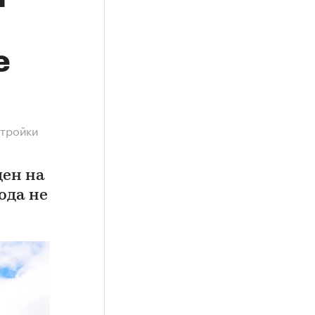
е
стройки
цен на
ода не