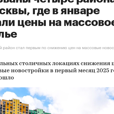
квы, где в январе
али цены на массово
лье
й район стал первым по снижению цен на массовые ново
альных столичных локациях снижения 
вые новостройки в первый месяц 2025 г
ошло