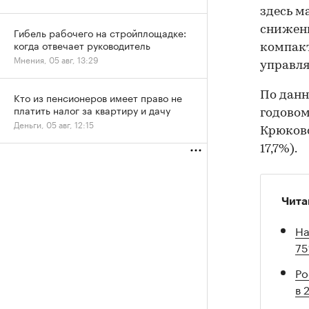
здесь м
снижени
Гибель рабочего на стройплощадке:
когда отвечает руководитель
компакт
Мнения, 05 авг, 13:29
управля
По данн
Кто из пенсионеров имеет право не
платить налог за квартиру и дачу
годовом
Деньги, 05 авг, 12:15
Крюково
17,7%).
Чита
На
7
Ро
в 