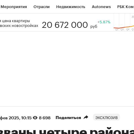
Мероприятия
Отрасли
Недвижимость
Autonews
РБК Ком
20 672 000
 цена квартиры
 РБК
РБК Образование
РБК Курсы
РБК Life
+5.87%
Тренды
Виз
вских новостройках
руб
ь
Крипто
РБК Бизнес-среда
Дискуссионный клуб
Исследо
зета
Спецпроекты СПб
Конференции СПб
Спецпроекты
кономика
Бизнес
Технологии и медиа
Финансы
Рынок на
(+87,48%)
(+30,42%)
5 450
АФК «Система» ₽12
Купить
К
 ПСБ к 29.07.27
прогноз БКС к 15.07.27
ЭКСКЛЮЗИВ
Поделиться
 фев 2025, 10:15
8 698
званы четыре район