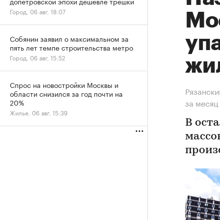
допетровской эпохи дешевле трешки
Город, 06 авг, 18:07
Мос
уп
Собянин заявил о максимальном за
пять лет темпе строительства метро
Город, 06 авг, 15:52
жи
Спрос на новостройки Москвы и
Рязански
области снизился за год почти на
за месяц
20%
Жилье, 06 авг, 15:39
В ост
массо
произ