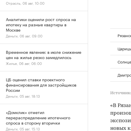
Отрасль, 06 авг, 10:00
Аналитики оценили рост спроса на
ипотеку на разные квартиры в
Москве
Рязанс
Деньги, 06 авг, 09:00
Цариц
Временное явление: в июле снижение
цен на жилье резко замедлилось
Солнц
Жилье, 06 авг, 06:00
Дмитр
ЦБ оценил ставки проектного
финансирования для застройщиков
России
Источник
Деньги, 05 авг, 18:13
«В Ряза
«Домклик» отметил
произош
перераспределение ипотечного
экспози
спроса в сторону вторички
новых к
Деньги, 05 авг, 15:13