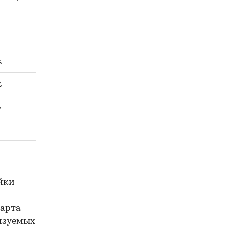
%
%
%
йки
тарта
лизуемых