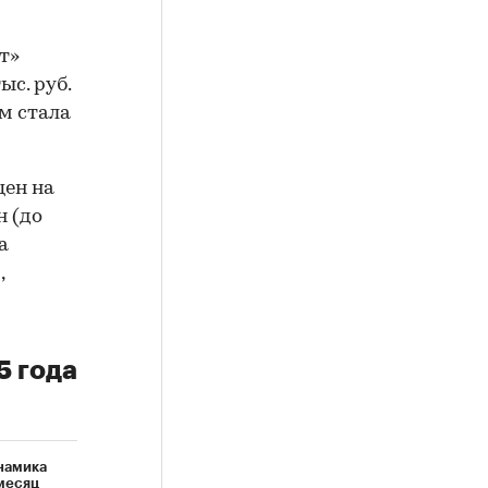
т»
ыс. руб.
 м стала
цен на
 (до
а
,
5 года
и
намика
месяц