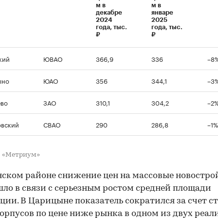
м в
м в
декабре
январе
2024
2025
года, тыс.
года, тыс.
₽
₽
кий
ЮВАО
366,9
336
–8
ыно
ЮАО
356
344,1
–3
00:00
/
00:00
ево
ЗАО
310,1
304,2
–2
овский
СВАО
290
286,8
–1%
: «Метриум»
нском районе снижение цен на массовые новостро
ло в связи с серьезным ростом средней площади
ции. В Царицыне показатель сократился за счет с
орпусов по цене ниже рынка в одном из двух реа