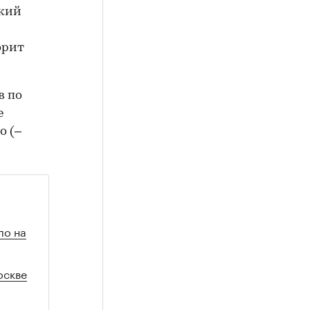
ский
орит
в по
е
о (–
ло на
оскве