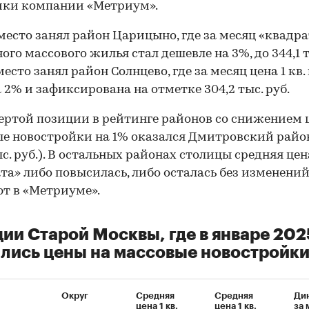
ики компании «Метриум».
место занял район Царицыно, где за месяц «квадра
ого массового жилья стал дешевле на 3%, до 344,1 т
есто занял район Солнцево, где за месяц цена 1 кв.
 2% и зафиксирована на отметке 304,2 тыс. руб.
ертой позиции в рейтинге районов со снижением 
е новостройки на 1% оказался Дмитровский район
ыс. руб.). В остальных районах столицы средняя цен
та» либо повысилась, либо осталась без изменений
т в «Метриуме».
ии Старой Москвы, где в январе 202
лись цены на массовые новостройк
Округ
Средняя
Средняя
Ди
цена 1 кв.
цена 1 кв.
за 