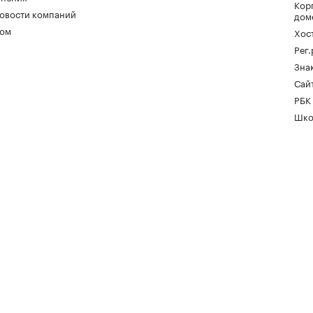
Кор
овости компаний
дом
ом
Хос
Рег
Зна
Сайт
РБК
Шко