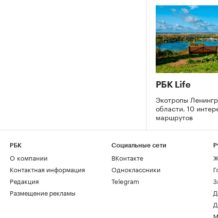
РБК Life
Экотропы Ленингр
области. 10 интер
маршрутов
РБК
Социальные сети
Р
О компании
ВКонтакте
Ж
Контактная информация
Одноклассники
Г
Редакция
Telegram
З
Размещение рекламы
Д
Д
М