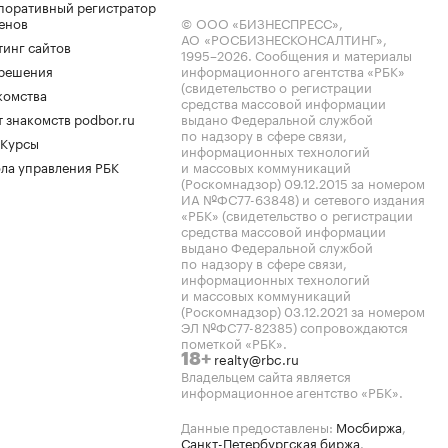
поративный регистратор
енов
© ООО «БИЗНЕСПРЕСС»,
АО «РОСБИЗНЕСКОНСАЛТИНГ»,
тинг сайтов
1995–2026
. Сообщения и материалы
.решения
информационного агентства «РБК»
(свидетельство о регистрации
комства
средства массовой информации
 знакомств podbor.ru
выдано Федеральной службой
по надзору в сфере связи,
 Курсы
информационных технологий
ла управления РБК
и массовых коммуникаций
(Роскомнадзор) 09.12.2015 за номером
ИА №ФС77-63848) и сетевого издания
«РБК» (свидетельство о регистрации
средства массовой информации
выдано Федеральной службой
по надзору в сфере связи,
информационных технологий
и массовых коммуникаций
(Роскомнадзор) 03.12.2021 за номером
ЭЛ №ФС77-82385) сопровождаются
пометкой «РБК».
realty@rbc.ru
18+
Владельцем сайта является
информационное агентство «РБК».
Данные предоставлены:
Мосбиржа
,
Санкт-Петербургская биржа
.