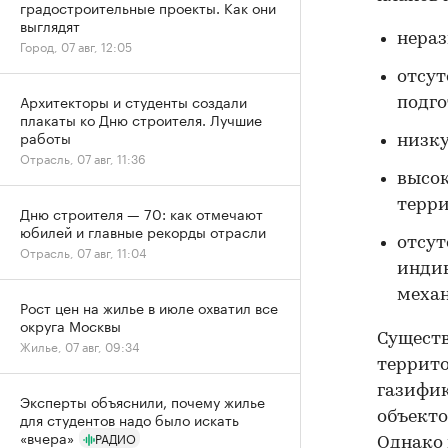
градостроительные проекты. Как они
выглядят
нераз
Город, 07 авг, 12:05
отсут
Архитекторы и студенты создали
подго
плакаты ко Дню строителя. Лучшие
работы
низку
Отрасль, 07 авг, 11:36
высок
терр
Дню строителя — 70: как отмечают
юбилей и главные рекорды отрасли
отсут
Отрасль, 07 авг, 11:04
индив
меха
Рост цен на жилье в июле охватил все
округа Москвы
Существ
Жилье, 07 авг, 09:34
террито
газифик
Эксперты объяснили, почему жилье
объекто
для студентов надо было искать
«вчера»
РАДИО
Однако 