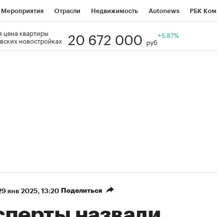
Мероприятия
Отрасли
Недвижимость
Autonews
РБК Ком
20 672 000
 цена квартиры
Образование
РБК Курсы
РБК Life
Тренды
+5.87%
Визионеры
Н
вских новостройках
руб
Дискуссионный клуб
Исследования
Кредитные рейтинги
Фр
Спецпроекты
Проверка контрагентов
Политика
Экономи
к наличной валюты
Поделиться
29 янв 2025, 13:20
сперты назвали