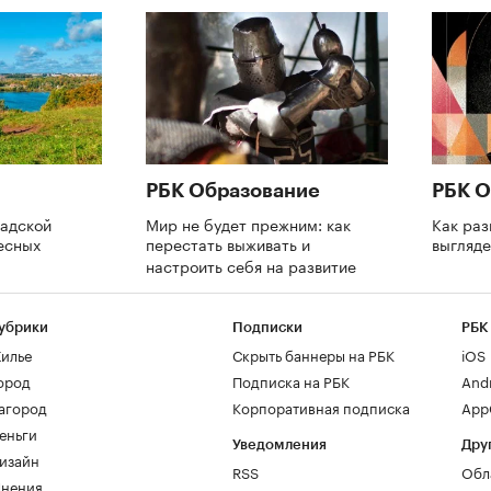
РБК Образование
РБК О
адской
Мир не будет прежним: как
Как раз
есных
перестать выживать и
выгляде
настроить себя на развитие
убрики
Подписки
РБК
илье
Скрыть баннеры на РБК
iOS
ород
Подписка на РБК
And
агород
Корпоративная подписка
AppG
еньги
Уведомления
Дру
изайн
RSS
Обл
нения