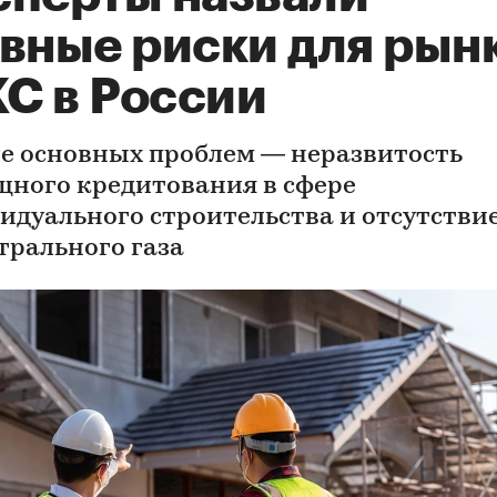
авные риски для рын
С в России
ле основных проблем — неразвитость
ного кредитования в сфере
идуального строительства и отсутстви
трального газа