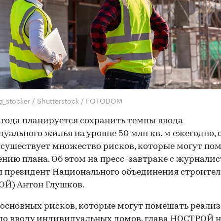
g_stocker / Shutterstock / FOTODOM
 года планируется сохранить темпы ввода
уального жилья на уровне 50 млн кв. м ежегодно, 
 существует множество рисков, которые могут по
нию плана. Об этом на пресс-завтраке с журнали
 президент Национального объединения строите
Й) Антон Глушков.
 основных рисков, которые могут помешать реали
по вводу индивидуальных домов, глава НОСТРОЙ н