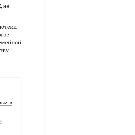
, не
потеки
огое
семейной
тву
вья в
и