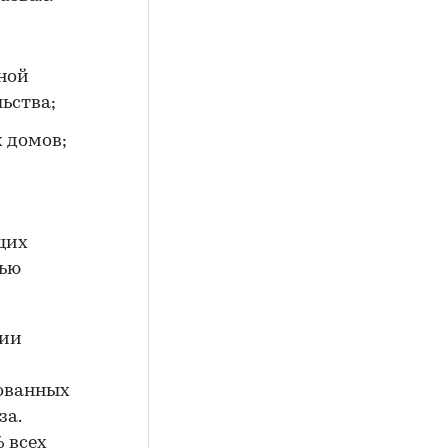
ьной
ьства;
 домов;
щих
щью
ции
рованных
за.
 всех