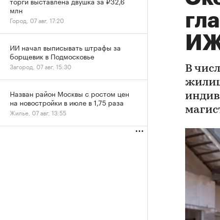
торги выставлена двушка за ₽32,6
млн
гл
Город, 07 авг, 17:20
ИЖ
ИИ начал выписывать штрафы за
борщевик в Подмосковье
Загород, 07 авг, 15:30
В чис
жилищ
Назван район Москвы с ростом цен
индив
на новостройки в июле в 1,75 раза
магис
Жилье, 07 авг, 13:55