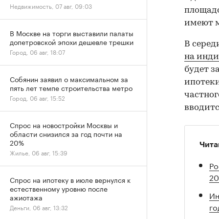
Недвижимость, 07 авг, 09:03
площадо
имеют м
В Москве на торги выставили палаты
допетровской эпохи дешевле трешки
В серед
Город, 06 авг, 18:07
на инд
будет з
Собянин заявил о максимальном за
ипотеки
пять лет темпе строительства метро
частног
Город, 06 авг, 15:52
вводитс
Спрос на новостройки Москвы и
области снизился за год почти на
20%
Чита
Жилье, 06 авг, 15:39
Ро
20
Спрос на ипотеку в июле вернулся к
естественному уровню после
Ин
ажиотажа
го
Деньги, 06 авг, 13:32