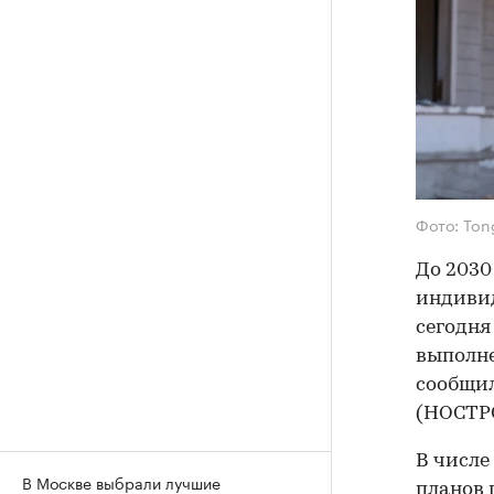
Фото: Ton
До 2030
индивид
сегодня
выполне
сообщил
(НОСТРО
В числе
В Москве выбрали лучшие
планов 