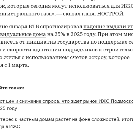
к, которые сегодня могут использоваться для ИЖС
агистрального газа», — сказал глава НОСТРОЙ.
ине января ВТБ спрогнозировал
падение выдачи и
ивидуальные дома
на 25% в 2025 году. При этом мн
ависеть от инициатив государства по поддержке 
 и скорости адаптации подрядчиков к строительс
о жилья с использованием счетов эскроу, которое
я с 1 марта.
йте также:
ст цен и снижение спроса: что ждет рынок ИЖС Подмоско
25 году
терес к частным домам растет на фоне сложностей: итог
да в ИЖС