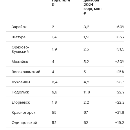
года, млн
декабря
₽
2024
года, млн
₽
Зарайск
2
3,2
+60%
Шатура
1,4
1,9
+35,7%
Орехово-
1,9
2,5
+31,5%
Зуевский
Можайск
4
5,2
+30%
Волоколамский
4
5
+25%
Луховицы
3,4
4,2
+23,5%
Подольск
9,6
11,8
+22,9%
Егорьевск
1,8
2,2
+22,2%
Красногорск
55
67
+21,8%
Одинцовский
52
62
+19,2%