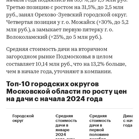
начала года поднялись на 35,7%, до 1,9 млн руб.
Третью позицию с ростом на 31,5%, до 2,5 млн
руб., занял Орехово-Зуевский городской округ.
Четвертая позиция у г. о. Можайск (+30%, до 5,2
млн руб.), а замыкает первую пятерку г. о.
Волоколамский (+25%, до 5 млн руб.).
Средняя стоимость дачи на вторичном
загородном рынке Подмосковья в целом
составляет 10,14 млн руб., что на 13,2% больше,
чем в начале года, уточняют в компании.
Топ-10 городских округов
Московской области по росту цен
на дачи с начала 2024 года
Городской
Средняя
Средняя
Динами
округ
стоимость
стоимость
с начал
дачи в
дачи в
года
январе
первой
2024
половине