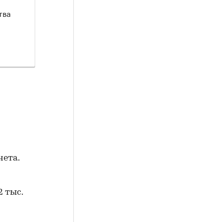
тва
чета.
2 тыс.