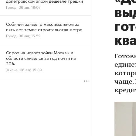
допетровской эпохи дешевле трешки
Город, 06 авг, 18:07
вы
го
Собянин заявил о максимальном за
пять лет темпе строительства метро
Город, 06 авг, 15:52
кв
Спрос на новостройки Москвы и
Готов
области снизился за год почти на
20%
единс
Жилье, 06 авг, 15:39
котор
чаще.
креди