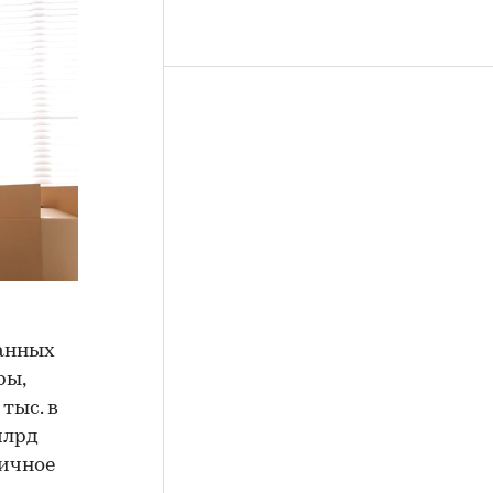
данных
ры,
 тыс. в
млрд
ричное