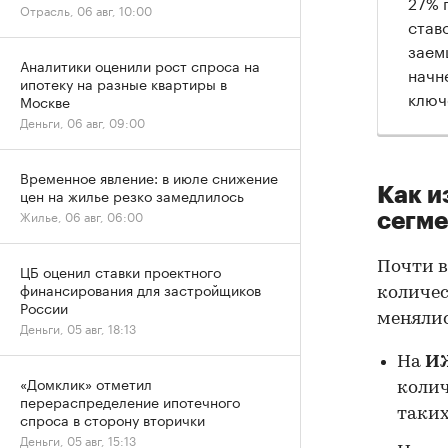
27% 
Отрасль, 06 авг, 10:00
став
заем
Аналитики оценили рост спроса на
начн
ипотеку на разные квартиры в
ключ
Москве
Деньги, 06 авг, 09:00
Временное явление: в июле снижение
Как и
цен на жилье резко замедлилось
Жилье, 06 авг, 06:00
сегме
Почти в
ЦБ оценил ставки проектного
финансирования для застройщиков
количес
России
менялис
Деньги, 05 авг, 18:13
На
И
«Домклик» отметил
колич
перераспределение ипотечного
таких
спроса в сторону вторички
Деньги, 05 авг, 15:13