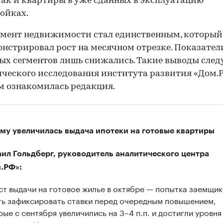
так и квартиры в уже сданных в эксплуатацию
ойках.
гмент недвижимости стал единственным, который
нстрировал рост на месячном отрезке. Показател
ых сегментов лишь снижались. Такие выводы след
ческого исследования института развития «Дом.Р
 ознакомилась редакция.
му увеличилась выдача ипотеки на готовые квартиры
ил Гольдберг, руководитель аналитического центра
.РФ»:
ст выдачи на готовое жилье в октябре — попытка заемщи
ть зафиксировать ставки перед очередным повышением,
рые с сентября увеличились на 3–4 п.п. и достигли уровня