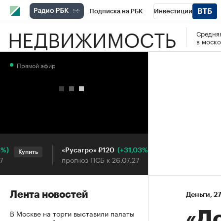
Подписка на РБК
Инвестиции
НЕДВИЖИМОСТЬ
Средняя
РБК Вино
Спорт
Школа управления
в моско
Национальные проекты
Город
Стил
Прямой эфир
Кредитные рейтинги
Франшизы
Га
Проверка контрагентов
Политика
Э
(+31,03%)
«Русагро» ₽120
Ozon ₽5
Купить
Купить
прогноз ПСБ к 26.07.27
прогноз 
Лента новостей
Деньги
⁠,
27
В Москве на торги выставили палаты
«Д