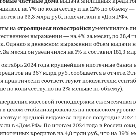
товые частные дома
выдача жилищных кредито
00:00
/
00:00
шилась на 7% по количеству и на 12% по объему — 
ипотек на 33,3 млрд руб., подсчитали в «Дом.РФ».
иты на
строящиеся новостройки
уменьшились ли
ественном выражении — на 4% за месяц, до 28,4 т
к. Однако в денежном выражении объем выдачи 
. За месяц он увеличился на 1% и составил 181,3 мл
а октябрь 2024 года крупнейшие ипотечные банки
кредитов на 367 млрд руб., сообщается в отчете. Эт
я практически соответствуют показателям сентяб
ше по количеству, но на 2% меньше по объему).
авершения массовой господдержки ежемесячная 
 в целом стабилизировалась на невысоком уровне
честву к средней выдаче за первое полугодие 2024 г
али в «Дом.РФ». По итогам 2024 года в России ож
ипотечных кредитов на 4,8 трлн руб., что на 39% 