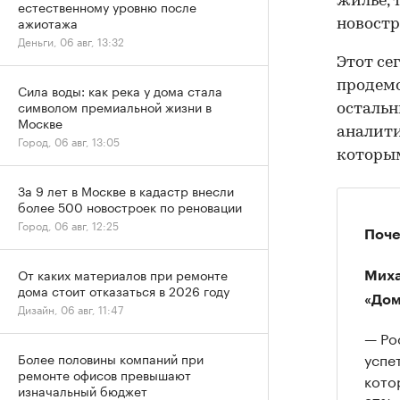
жилье, 
естественному уровню после
ажиотажа
новостр
Деньги, 06 авг, 13:32
Этот се
продемо
Сила воды: как река у дома стала
символом премиальной жизни в
остальн
Москве
аналити
Город, 06 авг, 13:05
которым
За 9 лет в Москве в кадастр внесли
более 500 новостроек по реновации
Город, 06 авг, 12:25
Поче
От каких материалов при ремонте
Миха
дома стоит отказаться в 2026 году
«Дом
Дизайн, 06 авг, 11:47
— Ро
успе
Более половины компаний при
ремонте офисов превышают
кото
изначальный бюджет