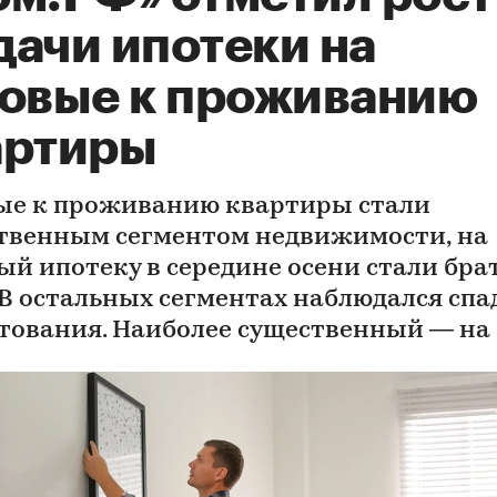
дачи ипотеки на
товые к проживанию
артиры
ые к проживанию квартиры стали
твенным сегментом недвижимости, на
ый ипотеку в середине осени стали бра
 В остальных сегментах наблюдался спа
тования. Наиболее существенный — н