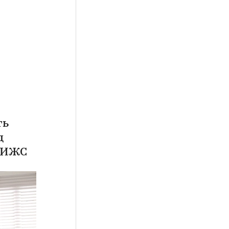
ть
д
а ИЖС