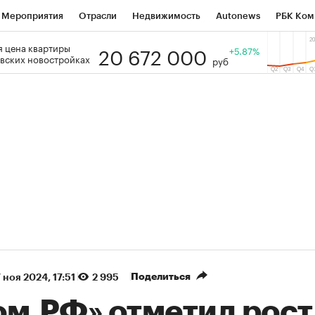
Мероприятия
Отрасли
Недвижимость
Autonews
РБК Ком
20 672 000
 цена квартиры
 РБК
РБК Образование
РБК Курсы
РБК Life
+5.87%
Тренды
Виз
вских новостройках
руб
ь
Крипто
РБК Бизнес-среда
Дискуссионный клуб
Исследо
зета
Спецпроекты СПб
Конференции СПб
Спецпроекты
кономика
Бизнес
Технологии и медиа
Финансы
Рынок на
(+87,41%)
(+30,19%)
 450
АФК «Система» ₽12
Купить
Ку
ПСБ к 29.07.27
прогноз БКС к 15.07.27
Поделиться
 ноя 2024, 17:51
2 995
ом.РФ» отметил рост