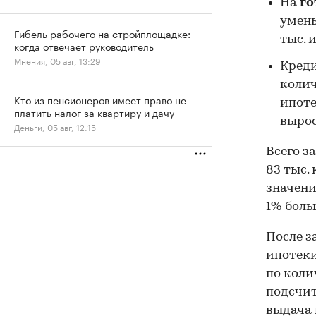
На
го
умень
Гибель рабочего на стройплощадке:
тыс. 
когда отвечает руководитель
Мнения, 05 авг, 13:29
Кред
колич
Кто из пенсионеров имеет право не
ипоте
платить налог за квартиру и дачу
вырос
Деньги, 05 авг, 12:15
Всего з
83 тыс. 
значени
1% боль
После з
ипотеки
по коли
подсчит
выдача 