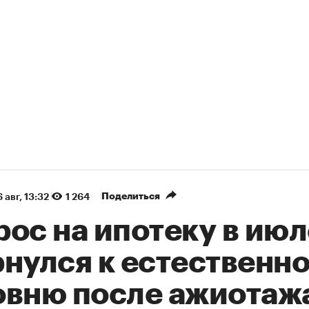
Поделиться
 авг, 13:32
1 264
ос на ипотеку в июл
рнулся к естественн
овню после ажиотаж