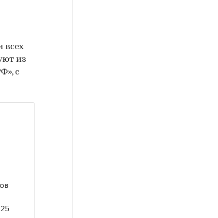
и всех
уют из
Ф», с
ков
 25–