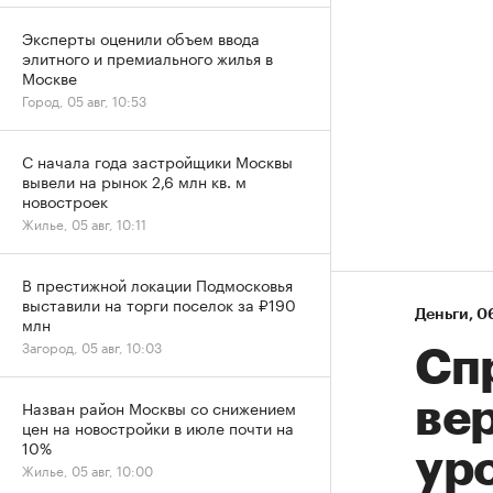
Эксперты оценили объем ввода
элитного и премиального жилья в
Москве
Город, 05 авг, 10:53
С начала года застройщики Москвы
вывели на рынок 2,6 млн кв. м
новостроек
Жилье, 05 авг, 10:11
В престижной локации Подмосковья
выставили на торги поселок за ₽190
Деньги
⁠,
06
млн
Загород, 05 авг, 10:03
Спр
Назван район Москвы со снижением
ве
цен на новостройки в июле почти на
10%
ур
Жилье, 05 авг, 10:00