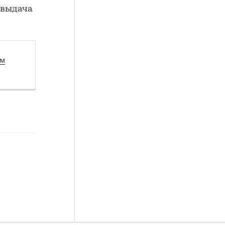
, выдача
ом