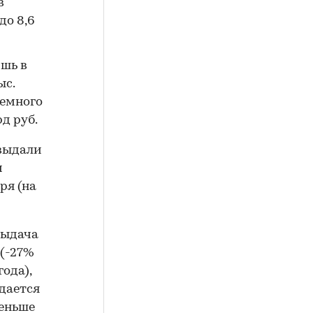
в
до 8,6
шь в
ыс.
немного
рд руб.
 выдали
и
ря (на
выдача
 (-27%
ода),
идается
меньше