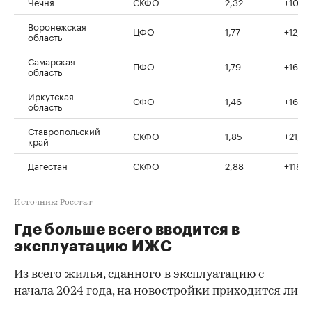
Чечня
СКФО
2,32
+10,7%
Воронежская
ЦФО
1,77
+12,7%
область
Самарская
ПФО
1,79
+16,4
область
Иркутская
СФО
1,46
+16,5
область
Ставропольский
СКФО
1,85
+21,6%
край
Дагестан
СКФО
2,88
+118,7
Источник: Росстат
Где больше всего вводится в
эксплуатацию ИЖС
Из всего жилья, сданного в эксплуатацию с
начала 2024 года, на новостройки приходится ли