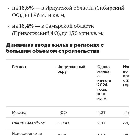
на
16,5%
— в Иркутской области (Сибирский
ФО), до 1,46 млн кв. м;
на
16,4%
— в Самарской области
(Приволжский ФО), до 1,79 млн кв. м.
Динамика ввода жилья в регионах с
большим объемом строительства
Регион
Федеральный
Сдано
Изме
округ
жилья
по
с
срав
начала
с 202
2024
годом
года,
млн
кв. м
Москва
ЦФО
4,31
-25,1%
Санкт-Петербург
СЗФО
2,37
-21,5%
Новосибирская
СФО
2,24
-15,4%