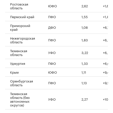
Ростовская
ЮФО
2,62
+1,6%
область
Пермский край
ПФО
1,55
+1,8%
Приморский
ДФО
1,08
+6,1%
край
Нижегородская
ПФО
1,83
+6,2%
область
Тюменская
УФО
3,22
+6,5%
область
Удмуртия
ПФО
1,33
+6,6%
Крым
ЮФО
1,11
+9,4%
Оренбургская
ПФО
1,13
+9,5%
область
Тюменская
область (без
УФО
2,27
+10,4
автономных
округов)