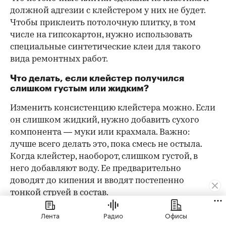
должной адгезии с клейстером у них не будет.
Чтобы приклеить потолочную плитку, в том
числе на гипсокартон, нужно использовать
специальные синтетические клеи для такого
вида ремонтных работ.
Что делать, если клейстер получился
слишком густым или жидким?
Изменить консистенцию клейстера можно. Если
он слишком жидкий, нужно добавить сухого
компонента — муки или крахмала. Важно:
лучше всего делать это, пока смесь не остыла.
Когда клейстер, наоборот, слишком густой, в
него добавляют воду. Ее предварительно
доводят до кипения и вводят постепенно
тонкой струей в состав.
Почему клейстер комкуется при варке и как
Лента
Радио
Офисы
этого избежать?