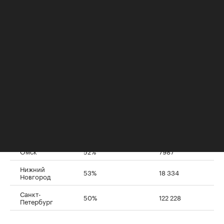
Уфа
60%
27 979
Новосибирск
58%
38 122
Красноярск
57%
21 885
Екатеринбург
58%
78 601
Челябинск
66%
11 390
Пермь
57%
22 213
Воронеж
64%
29 539
Москва
52%
344 910
Омск
52%
7987
Нижний
53%
18 334
Новгород
Санкт-
50%
122 228
Петербург