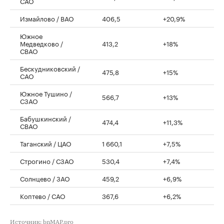
САО
Измайлово / ВАО
406,5
+20,9%
Южное
Медведково /
413,2
+18%
СВАО
Бескудниковский /
475,8
+15%
САО
Южное Тушино /
566,7
+13%
СЗАО
Бабушкинский /
474,4
+11,3%
СВАО
Таганский / ЦАО
1 660,1
+7,5%
Строгино / СЗАО
530,4
+7,4%
Солнцево / ЗАО
459,2
+6,9%
Коптево / САО
367,6
+6,2%
Источник: bnMAP.pro