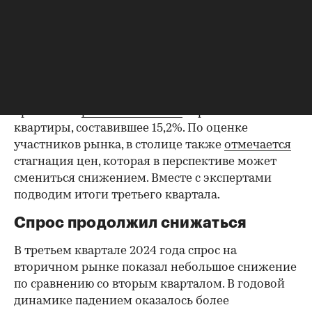
Москва
(Фото: LARISA DUKA / Shutterstock / FOTODOM)
На рынке вторичного жилья Москвы сложилась
не самая простая ситуация. В августе, который в
последние годы всегда отличался ростом
активности на рынке готового жилья,
произошло
резкое снижение
спроса на готовые
квартиры, составившее 15,2%. По оценке
участников рынка, в столице также
отмечается
стагнация цен, которая в перспективе может
смениться снижением. Вместе с экспертами
подводим итоги третьего квартала.
Спрос продолжил снижаться
В третьем квартале 2024 года спрос на
вторичном рынке показал небольшое снижение
по сравнению со вторым кварталом. В годовой
динамике падением оказалось более