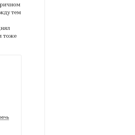
торичном
ежду тем
днял
и тоже
речь