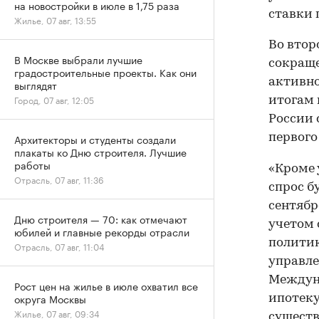
на новостройки в июле в 1,75 раза
ставки 
Жилье, 07 авг, 13:55
Во втор
В Москве выбрали лучшие
сокраще
градостроительные проекты. Как они
активно
выглядят
Город, 07 авг, 12:05
итогам 
России 
первого
Архитекторы и студенты создали
плакаты ко Дню строителя. Лучшие
работы
«Кроме 
Отрасль, 07 авг, 11:36
спрос б
сентябр
Дню строителя — 70: как отмечают
учетом 
юбилей и главные рекорды отрасли
политик
Отрасль, 07 авг, 11:04
управле
Междуна
Рост цен на жилье в июле охватил все
округа Москвы
ипотеку
Жилье, 07 авг, 09:34
существ