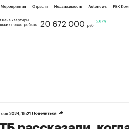
Мероприятия
Отрасли
Недвижимость
Autonews
РБК Ком
20 672 000
 цена квартиры
Образование
РБК Курсы
РБК Life
Тренды
+5.87%
Визионеры
Н
вских новостройках
руб
Дискуссионный клуб
Исследования
Кредитные рейтинги
Фр
Спецпроекты
Проверка контрагентов
Политика
Экономи
к наличной валюты
Поделиться
 сен 2024, 18:21
ТБ рассказали, когда