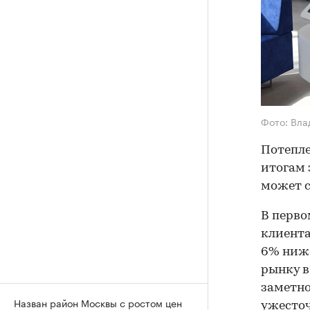
Фото: Вла
Потепле
итогам 
может с
В перво
клиента
6% ниже
рынку в
заметно
Назван район Москвы с ростом цен
ужесточ