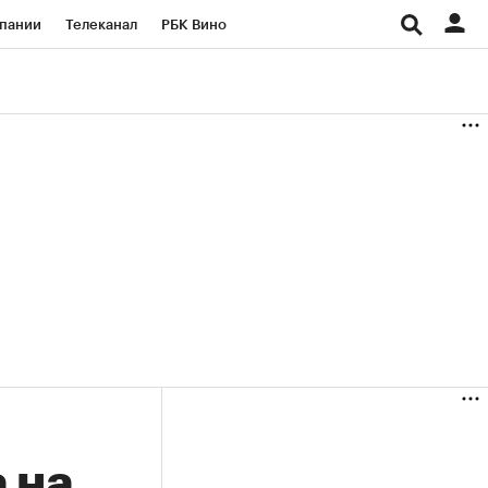
пании
Телеканал
РБК Вино
ациональные проекты
Город
аншизы
Газета
ка
Бизнес
 на