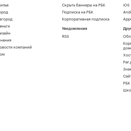
илье
Скрыть баннеры на РБК
iOS
ород
Подписка на РБК
And
агород
Корпоративная подписка
AppG
еньги
Уведомления
Дру
изайн
RSS
Обл
нения
Кор
овости компаний
дом
ом
Хос
Рег
Зна
Сайт
РБК
Шко