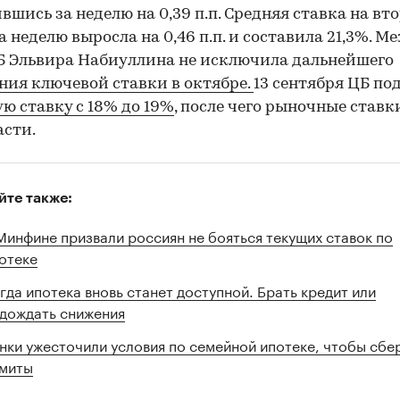
вшись за неделю на 0,39 п.п. Средняя ставка на в
а неделю выросла на 0,46 п.п. и составила 21,3%. М
Б Эльвира Набиуллина не исключила дальнейшего
ия ключевой ставки в октябре.
13 сентября ЦБ по
ю ставку с 18% до 19%
, после чего рыночные ставк
асти.
йте также:
Минфине призвали россиян не бояться текущих ставок по
отеке
гда ипотека вновь станет доступной. Брать кредит или
дождать снижения
нки ужесточили условия по семейной ипотеке, чтобы сбе
миты