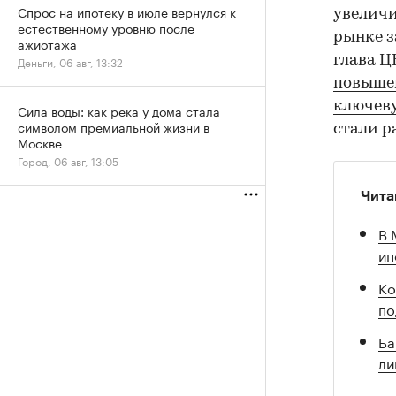
Спрос на ипотеку в июле вернулся к
увеличи
естественному уровню после
рынке з
ажиотажа
глава Ц
Деньги, 06 авг, 13:32
повышен
ключеву
Сила воды: как река у дома стала
символом премиальной жизни в
стали р
Москве
Город, 06 авг, 13:05
Чита
В 
ип
Ко
по
Ба
ли