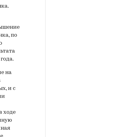
нка.
вышение
нка, по
о
льтата
года.
е на
в
х, и с
ии
в ходе
чную
чная
ще