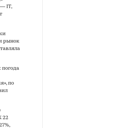
— IT,
т
еки
ки рынок
ставляла
к погода
я», по
вил
е
 К 22
27%,