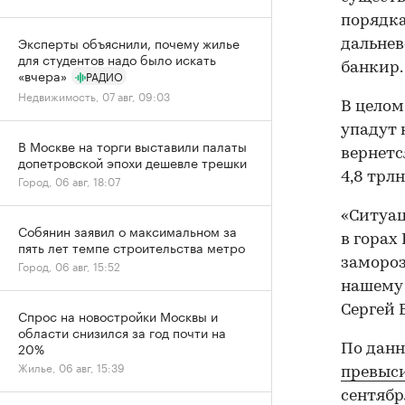
порядка
Эксперты объяснили, почему жилье
дальнев
для студентов надо было искать
банкир.
«вчера»
РАДИО
Недвижимость, 07 авг, 09:03
В целом
упадут 
В Москве на торги выставили палаты
вернетс
допетровской эпохи дешевле трешки
4,8 трлн
Город, 06 авг, 18:07
«Ситуац
Собянин заявил о максимальном за
в горах
пять лет темпе строительства метро
замороз
Город, 06 авг, 15:52
нашему 
Сергей 
Спрос на новостройки Москвы и
области снизился за год почти на
20%
По данн
Жилье, 06 авг, 15:39
превыси
сентябр