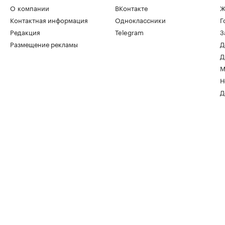
О компании
ВКонтакте
Ж
Контактная информация
Одноклассники
Г
Редакция
Telegram
З
Размещение рекламы
Д
Д
М
Н
Д