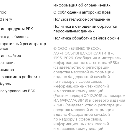
Информация об ограничениях
roid
О соблюдении авторских прав
allery
Пользовательское соглашение
Политика в отношении обработки
гие продукты РБК
персональных данных
ако для бизнеса
Политика обработки файлов cookie
поративный регистратор
енов
© ООО «БИЗНЕСПРЕСС»,
АО «РОСБИЗНЕСКОНСАЛТИНГ»,
тинг сайтов
1995–2026
. Сообщения и материалы
.решения
информационного агентства «РБК»
(свидетельство о регистрации
комства
средства массовой информации
 знакомств podbor.ru
выдано Федеральной службой
по надзору в сфере связи,
 Курсы
информационных технологий
ла управления РБК
и массовых коммуникаций
(Роскомнадзор) 09.12.2015 за номером
ИА №ФС77-63848) и сетевого издания
«РБК» (свидетельство о регистрации
средства массовой информации
выдано Федеральной службой
по надзору в сфере связи,
информационных технологий
и массовых коммуникаций