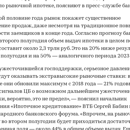
по рыночной ипотеке, поясняют в пресс-службе ба
ой половине года рынок покажет существенное
ние продаж, даже несмотря на традиционное по
сти заемщиков в конце года. Согласно прогнозу ба
второго полугодия объем выдач ипотеки в целом п
составит около 2,3 трлн руб. Это на 20% ниже резу
 полугодия и на 50% — аналогичного периода 2023 
ужесточившейся господдержки, серьезное давлени
удут оказывать экстравысокие рыночные ставки: 
е они обновили максимум с 2018 года — 21% годовы
сигналов ЦБ о возможном дальнейшем ужесточен
и, вероятно, это не предел», — пояснил начальник
ния «Ипотечное кредитование» ВТБ Сергей Бабин 
родного банковского форума. «Впрочем, на рыно
 во втором полугодии будет приходиться достато
енная доля — около 44% в общем объеме выдач. Е