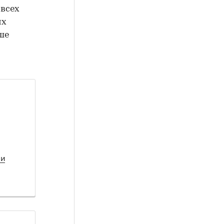
 всех
их
ше
чи