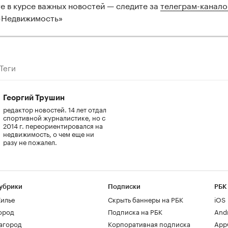
те в курсе важных новостей — следите за
телеграм-канал
-Недвижимость»
Теги
Георгий Трушин
редактор новостей. 14 лет отдал
спортивной журналистике, но с
2014 г. переориентировался на
недвижимость, о чем еще ни
разу не пожалел.
убрики
Подписки
РБК
илье
Скрыть баннеры на РБК
iOS
ород
Подписка на РБК
And
агород
Корпоративная подписка
AppG