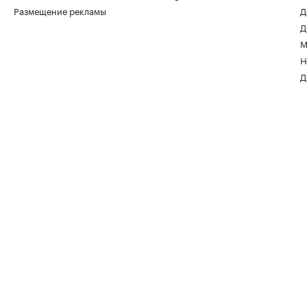
Размещение рекламы
Д
Д
М
Н
Д