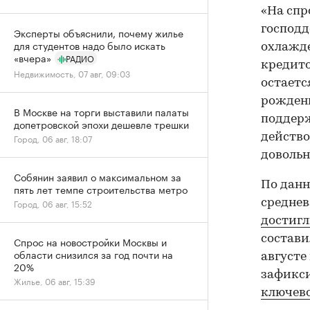
«На спр
господд
Эксперты объяснили, почему жилье
для студентов надо было искать
охлажде
«вчера»
РАДИО
кредито
Недвижимость, 07 авг, 09:03
остаетс
рождени
В Москве на торги выставили палаты
поддерж
допетровской эпохи дешевле трешки
действо
Город, 06 авг, 18:07
довольн
Собянин заявил о максимальном за
По данн
пять лет темпе строительства метро
среднев
Город, 06 авг, 15:52
достиг
состави
Спрос на новостройки Москвы и
области снизился за год почти на
августе
20%
зафикси
Жилье, 06 авг, 15:39
ключев