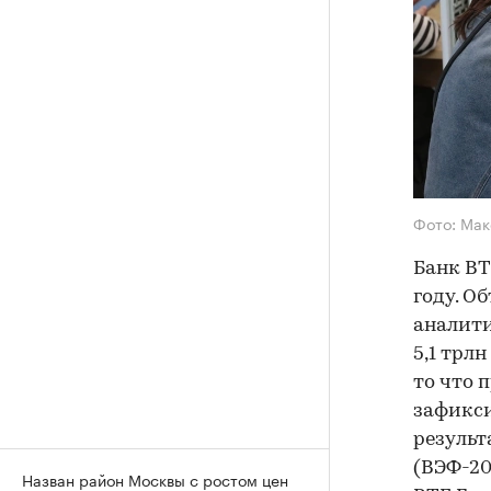
Фото: Мак
Банк ВТ
году. О
аналити
5,1 трлн
то что 
зафикси
результ
(ВЭФ-20
Назван район Москвы с ростом цен