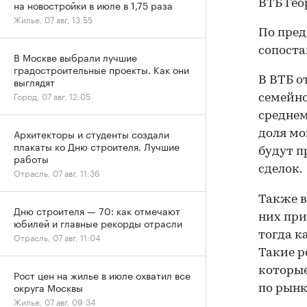
ВТБ Гео
на новостройки в июле в 1,75 раза
Жилье, 07 авг, 13:55
По пред
сопоста
В Москве выбрали лучшие
градостроительные проекты. Как они
В ВТБ о
выглядят
Город, 07 авг, 12:05
семейно
среднем
Архитекторы и студенты создали
доля мо
плакаты ко Дню строителя. Лучшие
будут п
работы
сделок.
Отрасль, 07 авг, 11:36
Также в
Дню строителя — 70: как отмечают
них при
юбилей и главные рекорды отрасли
тогда к
Отрасль, 07 авг, 11:04
Такие р
которые
Рост цен на жилье в июле охватил все
округа Москвы
по рынк
Жилье, 07 авг, 09:34