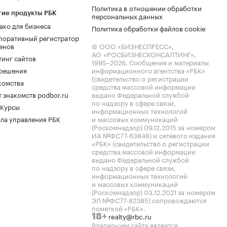
Политика в отношении обработки
гие продукты РБК
персональных данных
ако для бизнеса
Политика обработки файлов cookie
поративный регистратор
енов
© ООО «БИЗНЕСПРЕСС»,
АО «РОСБИЗНЕСКОНСАЛТИНГ»,
тинг сайтов
1995–2026
. Сообщения и материалы
.решения
информационного агентства «РБК»
(свидетельство о регистрации
комства
средства массовой информации
 знакомств podbor.ru
выдано Федеральной службой
по надзору в сфере связи,
 Курсы
информационных технологий
ла управления РБК
и массовых коммуникаций
(Роскомнадзор) 09.12.2015 за номером
ИА №ФС77-63848) и сетевого издания
«РБК» (свидетельство о регистрации
средства массовой информации
выдано Федеральной службой
по надзору в сфере связи,
информационных технологий
и массовых коммуникаций
(Роскомнадзор) 03.12.2021 за номером
ЭЛ №ФС77-82385) сопровождаются
пометкой «РБК».
realty@rbc.ru
18+
Владельцем сайта является