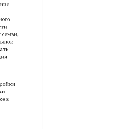
ение
ного
сти
 семьи,
рынок
ать
ция
тройки
ки
ке в