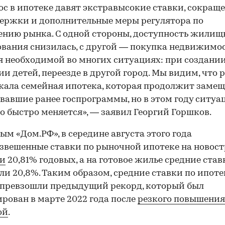
ос в ипотеке давят экстравысокие ставки, сокращ
ержки и дополнительные меры регулятора по
нию рынка. С одной стороны, доступность жилищ
вания снизилась, с другой — покупка недвижимо
я необходимой во многих ситуациях: при создании
и детей, переезде в другой город. Мы видим, что 
ала семейная ипотека, которая продолжит замещ
вавшие ранее госпрограммы, но в этом году ситуа
о быстро меняется», — заявил Георгий Горшков.
ым «Дом.РФ», в середине августа этого года
звешенные ставки по рыночной ипотеке на новос
ли
20,81% годовых, а на готовое жилье средние став
ли 20,8%. Таким образом, средние ставки по ипоте
 превзошли предыдущий рекорд, который был
рован в марте 2022 года после
резкого повышения
ой
.