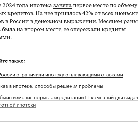
е 2024 года ипотека
заняла
первое место по объему
х кредитов. На нее пришлось 42% от всех июньск
в в России в денежном выражении. Месяцем рань
 была на втором месте, ее опережали кредиты
ыми.
йте также:
России ограничили ипотеку с плавающими ставками
каз в ипотеке: способы решения проблемы
бмин изменил нормы аккредитации IT-компаний для выда
готной ипотеки