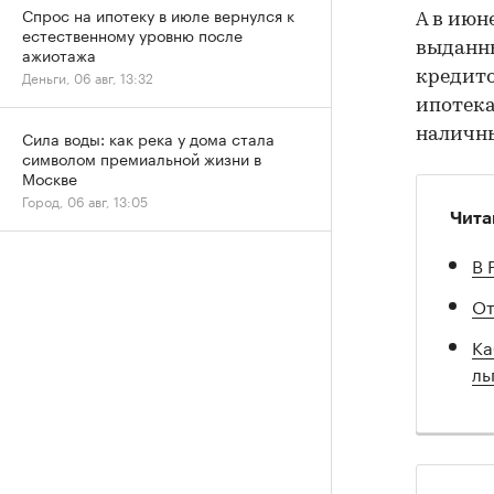
Спрос на ипотеку в июле вернулся к
А в июн
естественному уровню после
выданны
ажиотажа
Деньги, 06 авг, 13:32
кредито
ипотека
наличн
Сила воды: как река у дома стала
символом премиальной жизни в
Москве
Город, 06 авг, 13:05
Чита
В 
От
Ка
ль