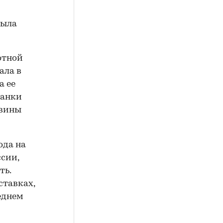
была
отной
ала в
а ее
банки
овины
ода на
ссии,
ть.
ставках,
еднем