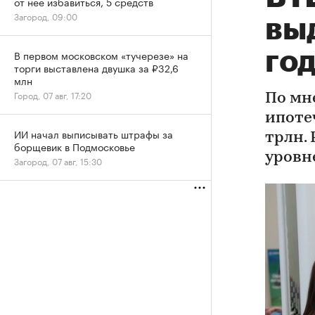
от нее избавиться, 5 средств
Загород, 09:00
вы
го
В первом московском «тучерезе» на
торги выставлена двушка за ₽32,6
млн
Город, 07 авг, 17:20
По мн
ипоте
ИИ начал выписывать штрафы за
трлн.
борщевик в Подмосковье
уровн
Загород, 07 авг, 15:30