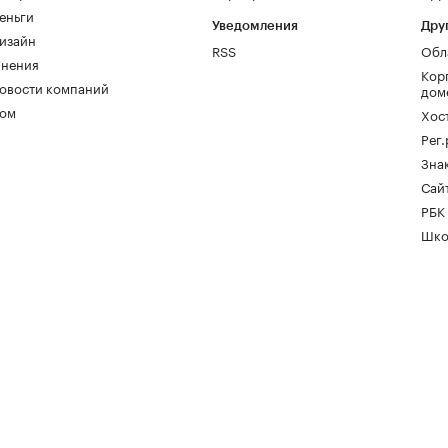
еньги
Уведомления
Дру
изайн
RSS
Обл
нения
Кор
овости компаний
дом
ом
Хос
Рег
Зна
Сайт
РБК
Шко