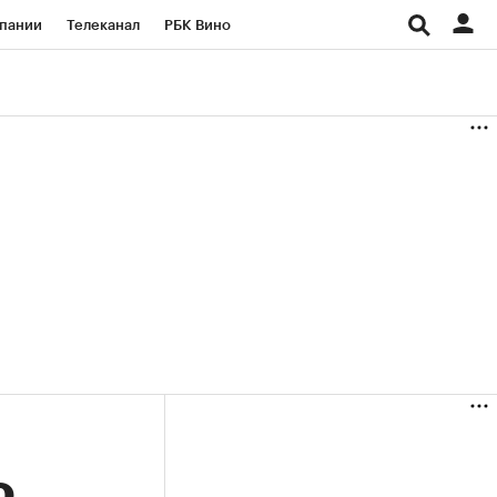
пании
Телеканал
РБК Вино
ациональные проекты
Город
аншизы
Газета
ка
Бизнес
о