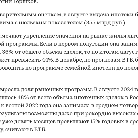
ргий Горшков.
варительным оценкам, в августе выдача ипотеки 
вима с июльским показателем (355 млрд руб.).
тмечают укрепление значения на рынке жилья льг
й программы. Если в первом полугодии она заним
 36% от общего объема сделок, то по итогам август
жет превысить 44%. В декабре, по прогнозам ВТБ, 
роводить по программе семейной ипотеки до пол
ыросла доля рыночных программ. В августе 2024 г
шлось 48% от всего объема ипотечных сделок в Ро
ак весной 2022 года она занимала в среднем четвер
езультаты возможны даже при рекордно высоких 
 уже девять месяцев превышают 15% годовых в ср
у, считают в ВТБ.