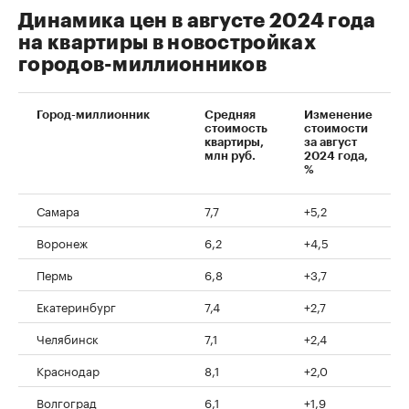
Динамика цен в августе 2024 года
на квартиры в новостройках
городов-миллионников
Город-миллионник
Средняя
Изменение
стоимость
стоимости
квартиры,
за август
млн руб.
2024 года,
%
Самара
7,7
+5,2
Воронеж
6,2
+4,5
Пермь
6,8
+3,7
Екатеринбург
7,4
+2,7
Челябинск
7,1
+2,4
Краснодар
8,1
+2,0
Волгоград
6,1
+1,9