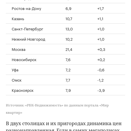
Ростов-на-Дону
6,9
+1,7
Казань
10,7
+1,1
Санкт-Петербург
13,0
+1,0
Нижний Новгород
10,2
+1,0
Москва
21,4
+0,3
Новосибирск
7,6
+0,2
Уфа
7,2
-0,6
Омск
7,7
-1,2
Красноярск
7,9
-3,9
Источник: «РБК-Недвижимость» по данным портала «Мир
квартир»
В двух столицах и их пригородах динамика цен
разнонаправленная. Если в самих мегаполисах