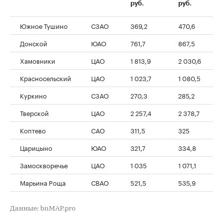
руб.
руб.
Южное Тушино
СЗАО
369,2
470,6
Донской
ЮАО
761,7
867,5
Хамовники
ЦАО
1 813,9
2 030,6
Красносельский
ЦАО
1 023,7
1 080,5
Куркино
СЗАО
270,3
285,2
Тверской
ЦАО
2 257,4
2 378,7
Коптево
САО
311,5
325
Царицыно
ЮАО
321,7
334,8
Замоскворечье
ЦАО
1 035
1 071,1
Марьина Роща
СВАО
521,5
535,9
Данные: bnMAP.pro