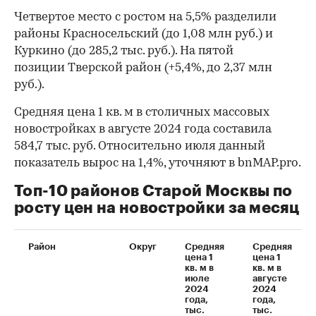
Четвертое место с ростом на 5,5% разделили
районы Красносельский (до 1,08 млн руб.) и
Куркино (до 285,2 тыс. руб.). На пятой
позиции Тверской район (+5,4%, до 2,37 млн
руб.).
Средняя цена 1 кв. м в столичных массовых
новостройках в августе 2024 года составила
584,7 тыс. руб. Относительно июля данный
показатель вырос на 1,4%, уточняют в bnMAP.pro.
Топ-10 районов Старой Москвы по
росту цен на новостройки за месяц
Район
Округ
Средняя
Средняя
00:00
/
00:00
цена 1
цена 1
кв. м в
кв. м в
июле
августе
2024
2024
года,
года,
тыс.
тыс.