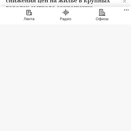
снижения цен на жилье в крупных
городах сыграло сокращение
предложения. В условиях
Лента
Радио
Офисы
сохраняющейся неопределенности
собственники отложили сделки. Еще
одна причина тренда — оживление
спроса