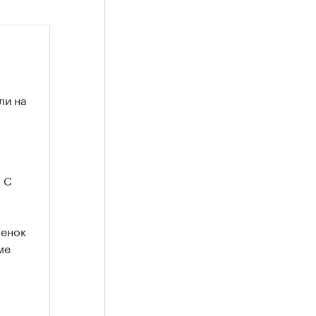
ли на
. С
а
бенок
ме