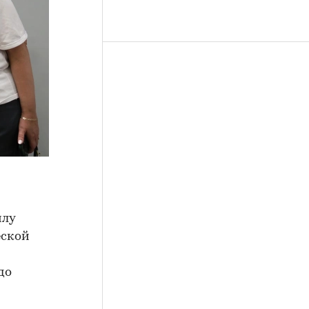
илу
еской
до