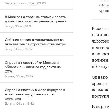
Недвижимость, 07 авг, 09:03
став
урав
В Москве на торги выставили палаты
допетровской эпохи дешевле трешки
Город, 06 авг, 18:07
В соотв
начинаю
Собянин заявил о максимальном за
льготно
пять лет темпе строительства метро
подтвер
Город, 06 авг, 15:52
в новос
должен 
Спрос на новостройки Москвы и
области снизился за год почти на
потому 
20%
Жилье, 06 авг, 15:39
Однако 
средств
Спрос на ипотеку в июле вернулся к
возмож
естественному уровню после
поступл
ажиотажа
Деньги, 06 авг, 13:32
Как рез