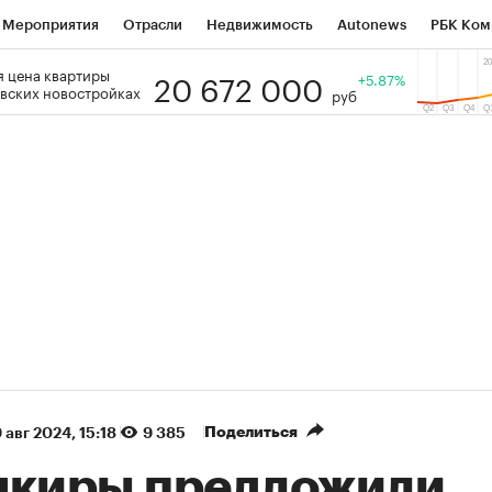
Мероприятия
Отрасли
Недвижимость
Autonews
РБК Ком
20 672 000
 цена квартиры
 РБК
РБК Образование
РБК Курсы
РБК Life
+5.87%
Тренды
Виз
вских новостройках
руб
ь
Крипто
РБК Бизнес-среда
Дискуссионный клуб
Исследо
зета
Спецпроекты СПб
Конференции СПб
Спецпроекты
кономика
Бизнес
Технологии и медиа
Финансы
Рынок на
(+90,63%)
(+34,86%)
5 450
АФК «Система» ₽12
Купить
К
 ПСБ к 29.07.27
прогноз БКС к 15.07.27
Поделиться
 авг 2024, 15:18
9 385
нкиры предложили