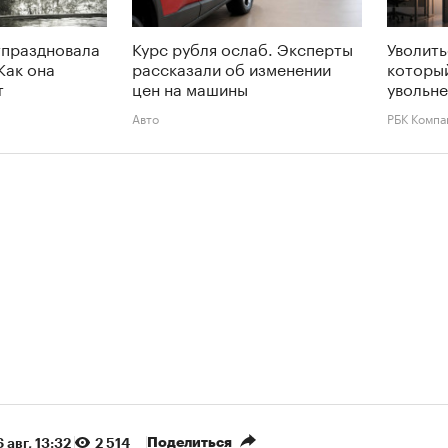
тпраздновала
Курс рубля ослаб. Эксперты
Уволить
Как она
рассказали об изменении
которы
т
цен на машины
увольне
Авто
РБК Компа
Поделиться
 авг, 13:32
2 514