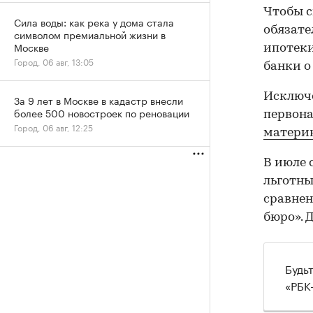
Чтобы с
Сила воды: как река у дома стала
обязате
символом премиальной жизни в
Москве
ипотек
Город, 06 авг, 13:05
банки о
Исключе
За 9 лет в Москве в кадастр внесли
более 500 новостроек по реновации
первона
Город, 06 авг, 12:25
материн
В июле 
льготны
сравнен
бюро». 
Будь
«РБК