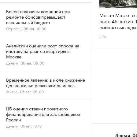
Более половины компаний при
Меган Маркл о
ремонте офисов превышают
свое 45-летие. 
изначальный бюджет
сейчас выгляди
Отрасль, 06 авг, 10:00
Life
Аналитики оценили рост спроса на
ипотеку на разные квартиры в
Москве
Деньги, 06 авг, 09:00
Временное явление: в июле снижение
цен на жилье резко замедлилось
Жилье, 06 авг, 06:00
ЦБ оценил ставки проектного
финансирования для застройщиков
России
Деньги, 05 авг, 18:13
Деньги
⁠,
06