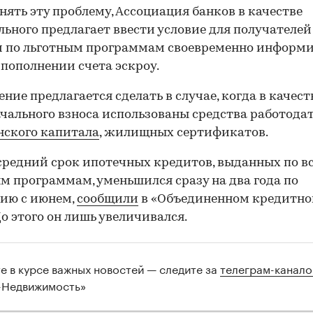
нять эту проблему, Ассоциация банков в качестве
льного предлагает ввести условие для получателей
и по льготным программам своевременно информ
 пополнении счета эскроу.
ние предлагается сделать в случае, когда в качест
чального взноса использованы средства работодат
00:00
/
00:00
ского капитала
, жилищных сертификатов.
средний срок ипотечных кредитов, выданных по в
м программам, уменьшился сразу на два года по
ию с июнем,
сообщили
в «Объединенном кредитн
До этого он лишь увеличивался.
те в курсе важных новостей — следите за
телеграм-канал
-Недвижимость»