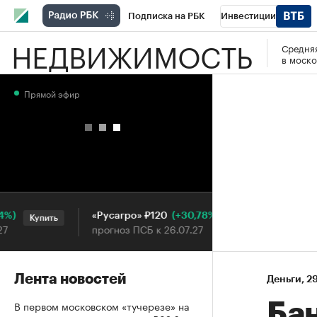
Подписка на РБК
Инвестиции
НЕДВИЖИМОСТЬ
Средняя
РБК Вино
Спорт
Школа управления
в моско
Национальные проекты
Город
Стил
Прямой эфир
Кредитные рейтинги
Франшизы
Га
Проверка контрагентов
Политика
Э
(+30,78%)
«Русагро» ₽120
Ozon ₽
Купить
Купить
прогноз ПСБ к 26.07.27
прогноз
Лента новостей
Деньги
⁠,
29
В первом московском «тучерезе» на
Ба