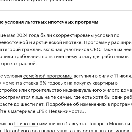
е условия льготных ипотечных программ
нце мая 2024 года были скорректированы условия по
невосточной и арктической ипотеке
. Программу расшири
категорий граждан, включая участников СВО. Также из нее
ючили требования по пятилетнему стажу для работников
торых отраслей.
е условия
семейной программы
вступили в силу с 11 июля
о момента ставка 6% годовых на покупку квартиры в
стройке или строительство индивидуального жилого дом
ространяется лишь на те семьи, где есть хотя бы один ре
зрасте до шести лет. Подробнее об изменениях в програм
йте
в материале «РБК Недвижимости»
.
вия по
IT-ипотеке
изменили с 1 августа. Теперь в Москве и
т-Петербурге она недоступна, а для остальных регионов