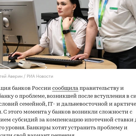
гей Аверин / РИА Новости
ция банков России
сообщила
правительству и
анку о проблеме, возникшей после вступления в с
словий семейной, IT- и дальневосточной и арктич
. С этого момента у банков возникли сложности с
ием субсидий за компенсацию ипотечной ставки 
го уровня. Банкиры хотят устранить проблему и
или свой вариант решения.