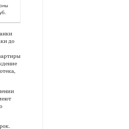
ионы
уб.
банки
вки до
квартиры
рждение
отека,
лении
имеют
о
рок.