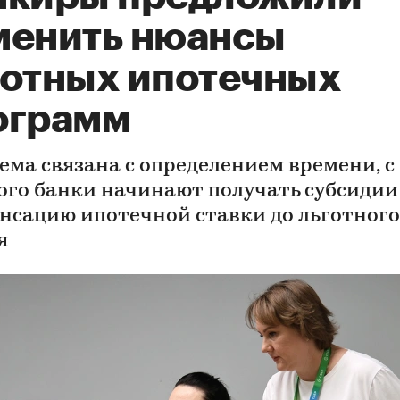
менить нюансы
готных ипотечных
ограмм
ема связана с определением времени, с
ого банки начинают получать субсидии
нсацию ипотечной ставки до льготного
я