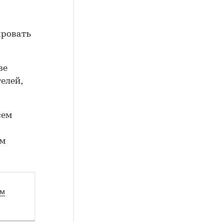
ировать
ве
елей,
сем
ом
ом