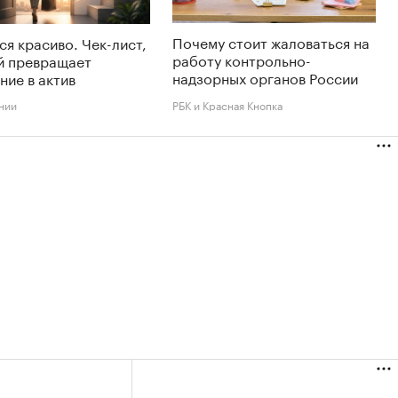
Почему стоит жаловаться на
ся красиво. Чек-лист,
работу контрольно-
й превращает
надзорных органов России
ние в актив
нии
РБК и Красная Кнопка