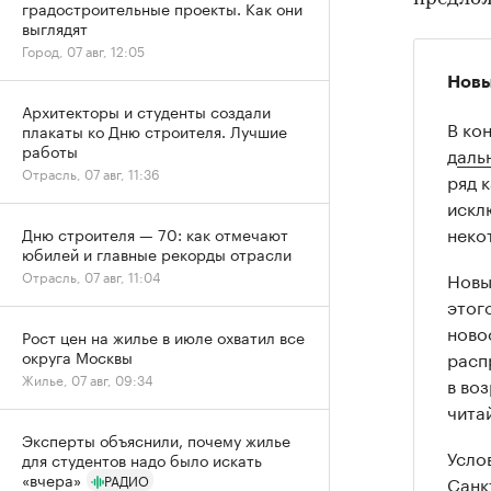
градостроительные проекты. Как они
выглядят
Город, 07 авг, 12:05
Новы
Архитекторы и студенты создали
В ко
плакаты ко Дню строителя. Лучшие
работы
д
аль
Отрасль, 07 авг, 11:36
ряд 
искл
неко
Дню строителя — 70: как отмечают
юбилей и главные рекорды отрасли
Новы
Отрасль, 07 авг, 11:04
этог
ново
Рост цен на жилье в июле охватил все
расп
округа Москвы
Жилье, 07 авг, 09:34
в во
чита
Эксперты объяснили, почему жилье
Усло
для студентов надо было искать
«вчера»
Санк
РАДИО