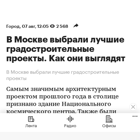
Город
⁠,
07 авг, 12:05
2 568
В Москве выбрали лучшие
градостроительные
проекты. Как они выглядят
В Москве выбрали лучшие градостроительные
проекты
Самым значимым архитектурным
проектом прошлого года в столице
признано здание Национального
космического центра. Также были
определены победители еще в 12
Лента
Радио
Офисы
номинациях