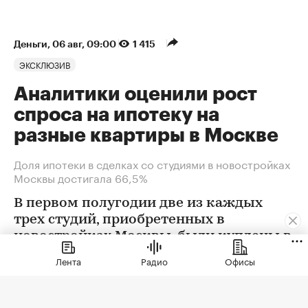
Деньги
⁠,
06 авг, 09:00
1 415
ЭКСКЛЮЗИВ
Аналитики оценили рост
спроса на ипотеку на
разные квартиры в Москве
Доля ипотеки в сделках со студиями в новостройках
Москвы достигала 66,5%
В первом полугодии две из каждых
трех студий, приобретенных в
новостройках Москвы, были куплены в
ипотеку. В сегменте трешек ипотечных
Лента
Радио
Офисы
сделок менее половины, а среди
четырехкомнатных квартир — лишь
около четверти