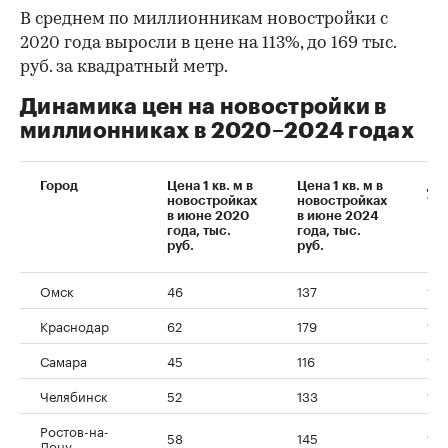
В среднем по миллионникам новостройки с
2020 года выросли в цене на 113%, до 169 тыс.
руб. за квадратный метр.
Динамика цен на новостройки в
миллионниках в 2020–2024 годах
Город
Цена 1 кв. м в
Цена 1 кв. м в
Ди
новостройках
новостройках
%
в июне 2020
в июне 2024
года, тыс.
года, тыс.
руб.
руб.
Омск
46
137
19
Краснодар
62
179
18
Самара
45
116
15
Челябинск
52
133
15
Ростов-на-
58
145
15
Дону