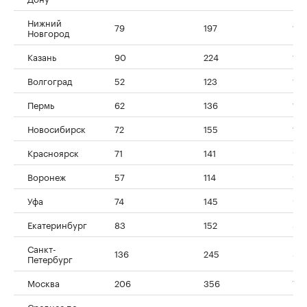
Нижний
79
197
151
Новгород
Казань
90
224
15
Волгоград
52
123
13
Пермь
62
136
119
Новосибирск
72
155
115
Красноярск
71
141
99
Воронеж
57
114
99
Уфа
74
145
96
Екатеринбург
83
152
84
Санкт-
136
245
81
Петербург
Москва
206
356
73
Среднее по